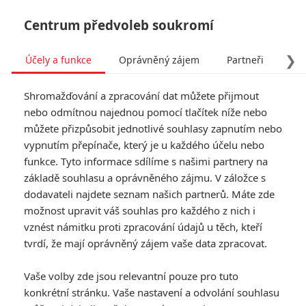
Centrum předvoleb soukromí
❯
Účely a funkce
Oprávněný zájem
Partneři
Pro
Tog
Shromažďování a zpracování dat můžete přijmout
navi
nebo odmítnou najednou pomocí tlačítek níže nebo
můžete přizpůsobit jednotlivé souhlasy zapnutím nebo
The Belko Experiment:
vypnutím přepínače, který je u každého účelu nebo
funkce. Tyto informace sdílíme s našimi partnery na
Uvidíme pokračování
základě souhlasu a oprávněného zájmu. V záložce s
kancelářského masakru?
dodavateli najdete seznam našich partnerů. Máte zde
možnost upravit váš souhlas pro každého z nich i
vznést námitku proti zpracování údajů u těch, kteří
Napsal:
Nikolas Vyskočil - (TucnakNik)
, 23.03.2018 15:17
tvrdí, že mají oprávněný zájem vaše data zpracovat.
KOMENTÁŘE
0
Vaše volby zde jsou relevantní pouze pro tuto
konkrétní stránku. Vaše nastavení a odvolání souhlasu