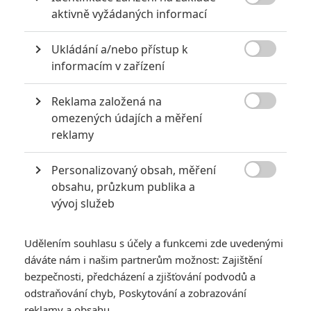

aktivně vyžádaných informací
Ukládání a/nebo přístup k

informacím v zařízení
RECENZE FILMŮ
10
Recenze: Zcela výjimečná Gerta
Reklama založená na
Schnirch nebarví hnus českých dějin

omezených údajích a měření
narůžovo
reklamy
5
Recenze: Záhada strašidelného
Personalizovaný obsah, měření
zámku úroveň štědrovečerních

obsahu, průzkum publika a
pohádek nepozvedla
vývoj služeb
8
Recenze: Občanská válka
Udělením souhlasu s účely a funkcemi zde uvedenými
dáváte nám i našim partnerům možnost: Zajištění
6
Recenze: Godzilla x Kong: Nové
bezpečnosti, předcházení a zjišťování podvodů a
impérium
odstraňování chyb, Poskytování a zobrazování
reklamy a obsahu