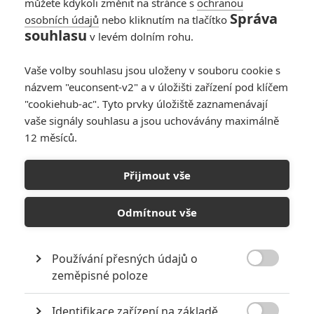
můžete kdykoli změnit na stránce s
ochranou
Správa
osobních údajů
nebo kliknutím na tlačítko
souhlasu
v levém dolním rohu.
PŘIDAT NOVÝ KOMENTÁŘ
Vaše volby souhlasu jsou uloženy v souboru cookie s
názvem "euconsent-v2" a v úložišti zařízení pod klíčem
Pro psaní komentářů, se přihlašte.
"cookiehub-ac". Tyto prvky úložiště zaznamenávají
vaše signály souhlasu a jsou uchovávány maximálně
The Belko Experiment
12 měsíců.
17.03.2016 | USA, Kolumbie
Akční, Thriller, Horor
Přijmout vše
Info o filmu
Odmítnout vše
Používání přesných údajů o

zeměpisné poloze
Identifikace zařízení na základě