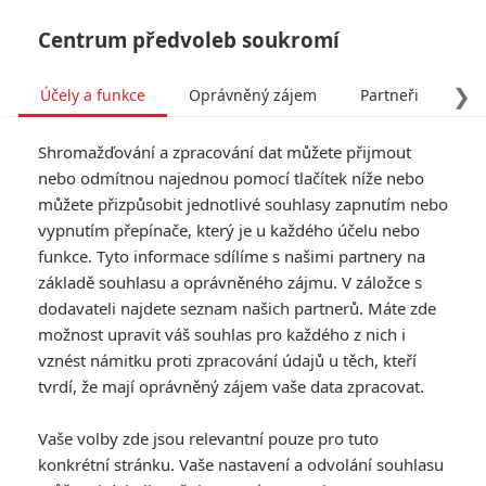
Centrum předvoleb soukromí
❯
Účely a funkce
Oprávněný zájem
Partneři
Pro
Tog
Shromažďování a zpracování dat můžete přijmout
navi
nebo odmítnou najednou pomocí tlačítek níže nebo
můžete přizpůsobit jednotlivé souhlasy zapnutím nebo
Box Office: Geostorm:
vypnutím přepínače, který je u každého účelu nebo
funkce. Tyto informace sdílíme s našimi partnery na
Globální propadák
základě souhlasu a oprávněného zájmu. V záložce s
dodavateli najdete seznam našich partnerů. Máte zde
Napsal:
Milan Brousil - (Brousitch)
, 22.10.2017 18:47
možnost upravit váš souhlas pro každého z nich i
vznést námitku proti zpracování údajů u těch, kteří
KOMENTÁŘE
13
tvrdí, že mají oprávněný zájem vaše data zpracovat.
Vaše volby zde jsou relevantní pouze pro tuto
konkrétní stránku. Vaše nastavení a odvolání souhlasu
Josef | 2017-10-23 20:41:21 |
0
0