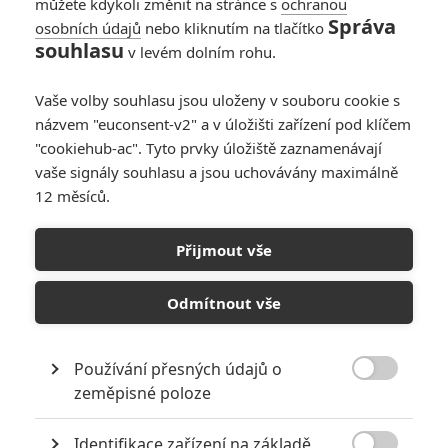
můžete kdykoli změnit na stránce s
ochranou
Ja jdu zitra rano. Uz se nemuzu dockat.
Správa
osobních údajů
nebo kliknutím na tlačítko
souhlasu
v levém dolním rohu.
Vaše volby souhlasu jsou uloženy v souboru cookie s
Gates
| 2017-10-23 20:36:19 |
1
1
názvem "euconsent-v2" a v úložišti zařízení pod klíčem
Velmi mě těší, že jsem takhle zaujal zdejší očividně velmi
"cookiehub-ac". Tyto prvky úložiště zaznamenávají
choré osazenstvo.
vaše signály souhlasu a jsou uchovávány maximálně
12 měsíců.
"ale jezení v kině je na jednu výchovnou"
Doporučuji ti, příteli, zažalovat společnosti, tedy kina.
Přijmout vše
Jelikož jídlo jakožto pokrm, brambůrky, colu, piva, drinky
etc. nabízejí právě pro někoho jako jsem já, někdo, kdo si
Odmítnout vše
to rád koupí a sleduje. Chyba tedy není u mě, ale u
samotného kina, který tuto službu nabízí. Takže tvou
výhružku, že bys mě potkal akceptuji. Budu na tebe čekat s
Používání přesných údajů o
právniky v řadě J, pokud půjde o 3D filmy a v řadě K, pokud

zeměpisné poloze
se jedná o klasický film. Většinou víkendy, kde sedím v kině
prakticky sám. Tak tam budu já a hromada právníků
Identifikace zařízení na základě
daného kina, která tě bude žalovat za to, že chceš