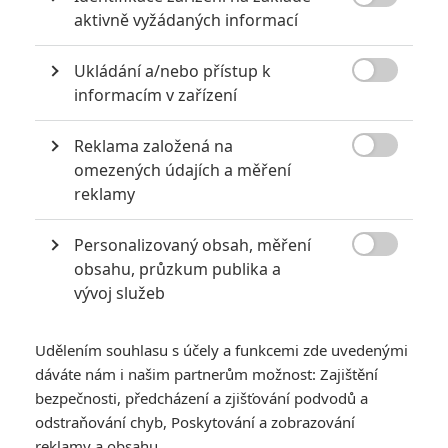

aktivně vyžádaných informací
omezovat jejich podnikání. Dokonce ve smluvních
podmínkách, pokud sis je někdy četl je to, že je umožněno
pokrmy požívat, samozřejmě pouze ty, které nabízí dané
Ukládání a/nebo přístup k
kino.

informacím v zařízení
Takže děkuji ti za tvůj, opět další příspěvek, který stál za to.
Reklama založená na
Začnu si dláždit takovými příspěvky cestu na záchod. Asi

omezených údajích a měření
víš, co lidé na záchodě dělají.
reklamy
Každopádně se na Thora těším, ale co jsem koukal, tak ani
nic moc tento týden sály plné nejsou.
Personalizovaný obsah, měření

obsahu, průzkum publika a
vývoj služeb
Fimi
| 2017-10-23 19:53:37 |
0
0
Udělením souhlasu s účely a funkcemi zde uvedenými
čtvrtek...21:30 myslim nebo tak nějak... 2D a titulky
dáváte nám i našim partnerům možnost: Zajištění
bezpečnosti, předcházení a zjišťování podvodů a
odstraňování chyb, Poskytování a zobrazování
reklamy a obsahu