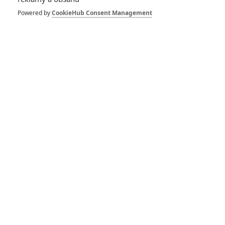
Powered by
CookieHub Consent Management
Buďte první kdo okomentuje film
DISKUZE
PŘIHLÁSIT
REGISTROVAT