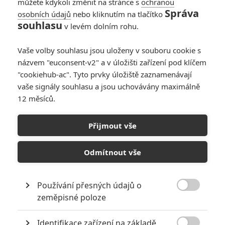
můžete kdykoli změnit na stránce s
ochranou
se Quayle pronásledovaný
Správa
osobních údajů
nebo kliknutím na tlačítko
výčitkami a pověstmi o nevěrách
souhlasu
v levém dolním rohu.
své zesnulé ženy vydává po
stopách její minulosti. Bude
muset riskovat vlastní život a projít tři kontinenty, aby odkryl pravdu.
Vaše volby souhlasu jsou uloženy v souboru cookie s
Díky přístupu k diplomatickým tajemstvím začne postupně
názvem "euconsent-v2" a v úložišti zařízení pod klíčem
odhalovat spiknutí, které je mnohem rozsáhlejší, než by si kdy
"cookiehub-ac". Tyto prvky úložiště zaznamenávají
dokázal představit...
vaše signály souhlasu a jsou uchovávány maximálně
12 měsíců.
Obsazení filmu Nepohodlný
Přijmout vše
Rachel Weisz
Odmítnout vše
*/10
Herec
Danny Huston
Nerecenzováno
Používání přesných údajů o
Herec

zeměpisné poloze
Ralph Fiennes
Identifikace zařízení na základě