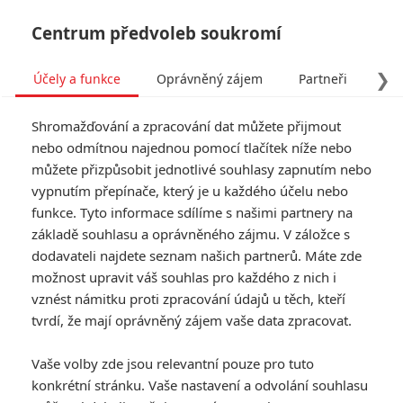
Centrum předvoleb soukromí
❯
Účely a funkce
Oprávněný zájem
Partneři
Pro
Tog
Shromažďování a zpracování dat můžete přijmout
navi
nebo odmítnou najednou pomocí tlačítek níže nebo
můžete přizpůsobit jednotlivé souhlasy zapnutím nebo
vypnutím přepínače, který je u každého účelu nebo
funkce. Tyto informace sdílíme s našimi partnery na
Nepohodlný
základě souhlasu a oprávněného zájmu. V záložce s
dodavateli najdete seznam našich partnerů. Máte zde
V odlehlé části Severní Keni je
možnost upravit váš souhlas pro každého z nich i
nalezena brutálně zavražděná
vznést námitku proti zpracování údajů u těch, kteří
aktivistka Tessa Quayle. Její
manžel Justin, člen Britského
tvrdí, že mají oprávněný zájem vaše data zpracovat.
vysokého komisařství v Nairobi,
se rozhodne vyšetřit smrt
Vaše volby zde jsou relevantní pouze pro tuto
manželky na vlastní pěst. Důkazy
konkrétní stránku. Vaše nastavení a odvolání souhlasu
ukazují na zločin z vášně. Proto