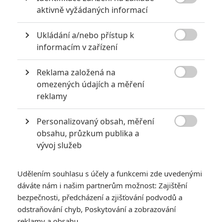
*/10
Herec

aktivně vyžádaných informací
Zatím nehodnoceno
Ukládání a/nebo přístup k

informacím v zařízení
Reklama založená na

omezených údajích a měření
Pro hodnocení musíte být přihlášen.
reklamy
Jméno:
Personalizovaný obsah, měření

obsahu, průzkum publika a
vývoj služeb
Heslo:
Udělením souhlasu s účely a funkcemi zde uvedenými
dáváte nám i našim partnerům možnost: Zajištění
bezpečnosti, předcházení a zjišťování podvodů a
Zůstat přihlášen
odstraňování chyb, Poskytování a zobrazování
reklamy a obsahu