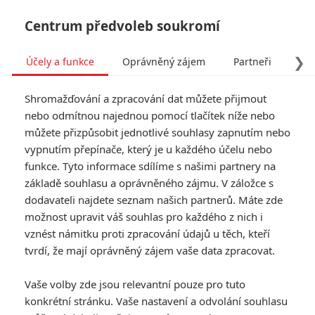
Centrum předvoleb soukromí
❯
Účely a funkce
Oprávněný zájem
Partneři
Pro
Tog
Shromažďování a zpracování dat můžete přijmout
navi
nebo odmítnou najednou pomocí tlačítek níže nebo
můžete přizpůsobit jednotlivé souhlasy zapnutím nebo
vypnutím přepínače, který je u každého účelu nebo
funkce. Tyto informace sdílíme s našimi partnery na
Nepohodlný
základě souhlasu a oprávněného zájmu. V záložce s
dodavateli najdete seznam našich partnerů. Máte zde
V odlehlé části Severní Keni je
možnost upravit váš souhlas pro každého z nich i
nalezena brutálně zavražděná
vznést námitku proti zpracování údajů u těch, kteří
aktivistka Tessa Quayle. Její
manžel Justin, člen Britského
tvrdí, že mají oprávněný zájem vaše data zpracovat.
vysokého komisařství v Nairobi,
se rozhodne vyšetřit smrt
Vaše volby zde jsou relevantní pouze pro tuto
manželky na vlastní pěst. Důkazy
konkrétní stránku. Vaše nastavení a odvolání souhlasu
ukazují na zločin z vášně. Proto