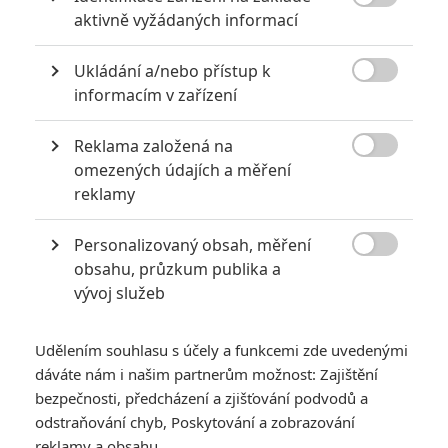

aktivně vyžádaných informací
*/10
*/10
Ukládání a/nebo přístup k

informacím v zařízení
Nerecenzováno
Zatím nehodnoceno
Reklama založená na
Pro hodnocení musíte být přihlášen.

omezených údajích a měření
Jméno:
reklamy
Personalizovaný obsah, měření

obsahu, průzkum publika a
Heslo:
vývoj služeb
Udělením souhlasu s účely a funkcemi zde uvedenými
dáváte nám i našim partnerům možnost: Zajištění
Zůstat přihlášen
bezpečnosti, předcházení a zjišťování podvodů a
odstraňování chyb, Poskytování a zobrazování
reklamy a obsahu