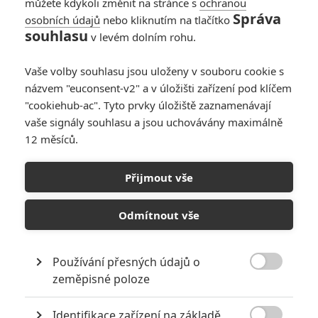
můžete kdykoli změnit na stránce s
ochranou
se Quayle pronásledovaný
Správa
osobních údajů
nebo kliknutím na tlačítko
výčitkami a pověstmi o nevěrách
souhlasu
v levém dolním rohu.
své zesnulé ženy vydává po
stopách její minulosti. Bude
muset riskovat vlastní život a projít tři kontinenty, aby odkryl pravdu.
Vaše volby souhlasu jsou uloženy v souboru cookie s
Díky přístupu k diplomatickým tajemstvím začne postupně
názvem "euconsent-v2" a v úložišti zařízení pod klíčem
odhalovat spiknutí, které je mnohem rozsáhlejší, než by si kdy
"cookiehub-ac". Tyto prvky úložiště zaznamenávají
dokázal představit...
vaše signály souhlasu a jsou uchovávány maximálně
12 měsíců.
KOMENTÁŘE
0
Přijmout vše
Odmítnout vše
Používání přesných údajů o
PŘIDAT NOVÝ KOMENTÁŘ

zeměpisné poloze
Pro psaní komentářů, se přihlašte.
Identifikace zařízení na základě