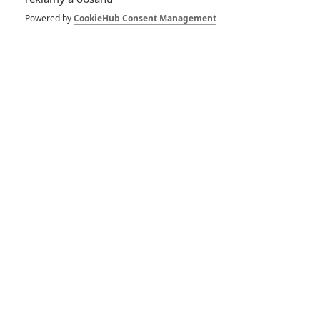
Powered by
CookieHub Consent Management
Buďte první kdo okomentuje film
DISKUZE
PŘIHLÁSIT
REGISTROVAT