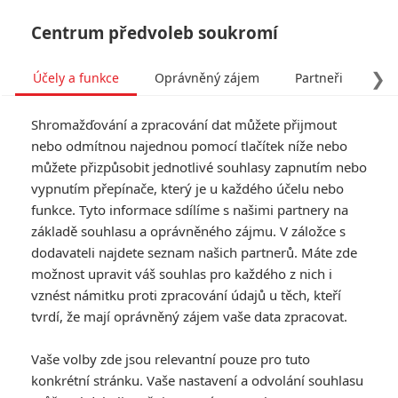
Centrum předvoleb soukromí
❯
Účely a funkce
Oprávněný zájem
Partneři
Pro
Tog
Shromažďování a zpracování dat můžete přijmout
navi
nebo odmítnou najednou pomocí tlačítek níže nebo
můžete přizpůsobit jednotlivé souhlasy zapnutím nebo
vypnutím přepínače, který je u každého účelu nebo
funkce. Tyto informace sdílíme s našimi partnery na
12 kol
základě souhlasu a oprávněného zájmu. V záložce s
dodavateli najdete seznam našich partnerů. Máte zde
Detektiv Danny Fischer (John
možnost upravit váš souhlas pro každého z nich i
Cena) sice zatkne geniálního
vznést námitku proti zpracování údajů u těch, kteří
zloděje Jacksona, při zásahu
však náhodou zahyne lupičova
tvrdí, že mají oprávněný zájem vaše data zpracovat.
přítelkyně. Kriminálník toužící po
pomstě vymyslí pro Dannyho
Vaše volby zde jsou relevantní pouze pro tuto
dvanáct úkolů a hádanek, na
konkrétní stránku. Vaše nastavení a odvolání souhlasu
jejichž rozluštění závisí život