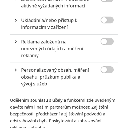

aktivně vyžádaných informací
Nerecenzováno
Ukládání a/nebo přístup k

*/10
informacím v zařízení
Reklama založená na
Zatím nehodnoceno

omezených údajích a měření
reklamy
Pro hodnocení musíte být přihlášen.
Jméno:
Personalizovaný obsah, měření

obsahu, průzkum publika a
vývoj služeb
Heslo:
Udělením souhlasu s účely a funkcemi zde uvedenými
dáváte nám i našim partnerům možnost: Zajištění
bezpečnosti, předcházení a zjišťování podvodů a
odstraňování chyb, Poskytování a zobrazování
Zůstat přihlášen
reklamy a obsahu