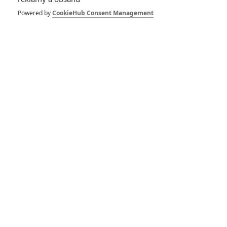
Powered by
CookieHub Consent Management
Buďte první kdo okomentuje film
PŘIHLÁSIT