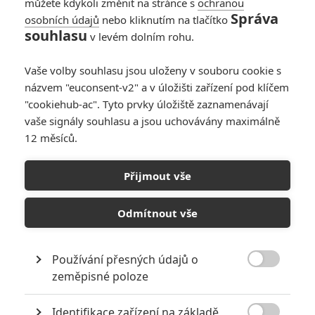
můžete kdykoli změnit na stránce s
ochranou
milované Molly. Při policejní akci
Správa
osobních údajů
nebo kliknutím na tlačítko
se detektiv Danny Fisher (John
souhlasu
v levém dolním rohu.
Cena) z New Orleansu chystá
zatknout nebezpečného zločince
Milese Jacksona (Aidan Gillen). Ten se i se svou přítelkyní dává na
Vaše volby souhlasu jsou uloženy v souboru cookie s
útěk, skončí však v poutech, zatímco jeho přítelkyně nešťastnou
názvem "euconsent-v2" a v úložišti zařízení pod klíčem
náhodou zahyne. Miles viní z její smrti Dannyho a slibuje mu
"cookiehub-ac". Tyto prvky úložiště zaznamenávají
odplatu. Po několika letech detektiv vyslechne znepokojující
vaše signály souhlasu a jsou uchovávány maximálně
telefonát od Milese, v němž mu zločinec stručně řečeno říká - oko
12 měsíců.
za oko, zub za zub. Dannyho čeká nebezpečná hra o dvanácti
kolech s téměř nerozluštitelnými úkoly a hádankami, které však
bude muset všechny splnit, chce-li ještě svou přítelkyni spatřit
Přijmout vše
živou.
Odmítnout vše
Obsazení filmu 12 kol
Používání přesných údajů o

zeměpisné poloze
John Cena
*/10
Herec
Identifikace zařízení na základě