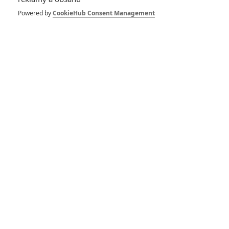
Powered by
CookieHub Consent Management
Zůstat přihlášen
Buďte první kdo okomentuje film