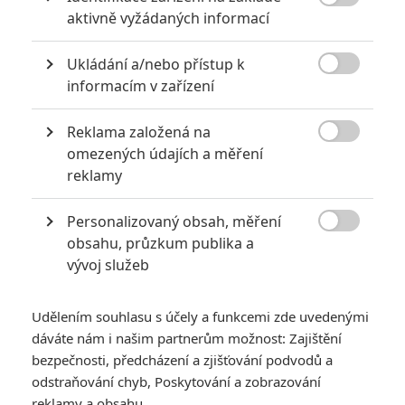

aktivně vyžádaných informací
PŘIDAT NOVÝ KOMENTÁŘ
Ukládání a/nebo přístup k
Pro psaní komentářů, se přihlašte.

informacím v zařízení
Reklama založená na
*/10
*/10

omezených údajích a měření
reklamy
Nerecenzováno
Zatím nehodnoceno
Personalizovaný obsah, měření
Pro hodnocení musíte být přihlášen.

obsahu, průzkum publika a
vývoj služeb
Jméno:
Udělením souhlasu s účely a funkcemi zde uvedenými
dáváte nám i našim partnerům možnost: Zajištění
Heslo:
bezpečnosti, předcházení a zjišťování podvodů a
odstraňování chyb, Poskytování a zobrazování
reklamy a obsahu