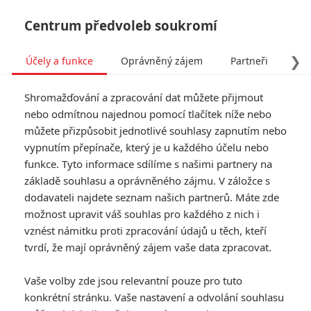
Centrum předvoleb soukromí
❯
Účely a funkce
Oprávněný zájem
Partneři
Pro
Tog
Shromažďování a zpracování dat můžete přijmout
navi
nebo odmítnou najednou pomocí tlačítek níže nebo
můžete přizpůsobit jednotlivé souhlasy zapnutím nebo
vypnutím přepínače, který je u každého účelu nebo
funkce. Tyto informace sdílíme s našimi partnery na
12 kol
základě souhlasu a oprávněného zájmu. V záložce s
dodavateli najdete seznam našich partnerů. Máte zde
Detektiv Danny Fischer (John
možnost upravit váš souhlas pro každého z nich i
Cena) sice zatkne geniálního
vznést námitku proti zpracování údajů u těch, kteří
zloděje Jacksona, při zásahu
však náhodou zahyne lupičova
tvrdí, že mají oprávněný zájem vaše data zpracovat.
přítelkyně. Kriminálník toužící po
pomstě vymyslí pro Dannyho
Vaše volby zde jsou relevantní pouze pro tuto
dvanáct úkolů a hádanek, na
konkrétní stránku. Vaše nastavení a odvolání souhlasu
jejichž rozluštění závisí život