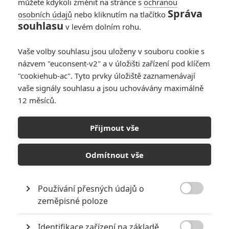
můžete kdykoli změnit na stránce s
ochranou
milované Molly. Při policejní akci
Správa
osobních údajů
nebo kliknutím na tlačítko
se detektiv Danny Fisher (John
souhlasu
v levém dolním rohu.
Cena) z New Orleansu chystá
zatknout nebezpečného zločince
Milese Jacksona (Aidan Gillen). Ten se i se svou přítelkyní dává na
Vaše volby souhlasu jsou uloženy v souboru cookie s
útěk, skončí však v poutech, zatímco jeho přítelkyně nešťastnou
názvem "euconsent-v2" a v úložišti zařízení pod klíčem
náhodou zahyne. Miles viní z její smrti Dannyho a slibuje mu
"cookiehub-ac". Tyto prvky úložiště zaznamenávají
odplatu. Po několika letech detektiv vyslechne znepokojující
vaše signály souhlasu a jsou uchovávány maximálně
telefonát od Milese, v němž mu zločinec stručně řečeno říká - oko
12 měsíců.
za oko, zub za zub. Dannyho čeká nebezpečná hra o dvanácti
kolech s téměř nerozluštitelnými úkoly a hádankami, které však
bude muset všechny splnit, chce-li ještě svou přítelkyni spatřit
Přijmout vše
živou.
Odmítnout vše
KOMENTÁŘE
0
Používání přesných údajů o

zeměpisné poloze
Identifikace zařízení na základě