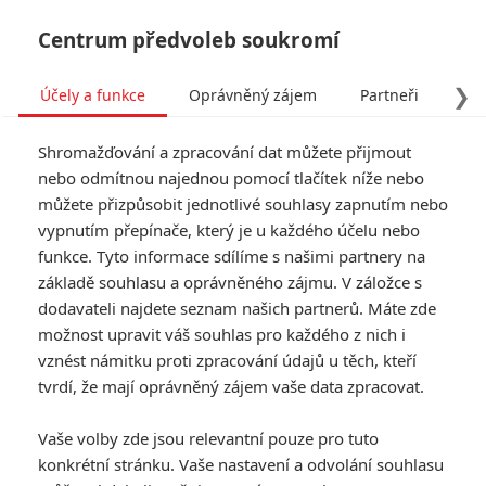
Centrum předvoleb soukromí
❯
Účely a funkce
Oprávněný zájem
Partneři
Pro
Tog
Shromažďování a zpracování dat můžete přijmout
navi
nebo odmítnou najednou pomocí tlačítek níže nebo
můžete přizpůsobit jednotlivé souhlasy zapnutím nebo
vypnutím přepínače, který je u každého účelu nebo
funkce. Tyto informace sdílíme s našimi partnery na
Faults
základě souhlasu a oprávněného zájmu. V záložce s
dodavateli najdete seznam našich partnerů. Máte zde
Dr. Ansel Roth (Leland Orser) je
možnost upravit váš souhlas pro každého z nich i
finančně zruinovaný a přitahuje
vznést námitku proti zpracování údajů u těch, kteří
smůlu. Celý jeho život je jeden
velký neúspěch a selhání.
tvrdí, že mají oprávněný zájem vaše data zpracovat.
Jednoho dne ho vyhledají rodiče
zmizelého dívky jménem Claire
Vaše volby zde jsou relevantní pouze pro tuto
(Mary Elizabeth Winstead), která
konkrétní stránku. Vaše nastavení a odvolání souhlasu
se stala obětí vlivu záhadné