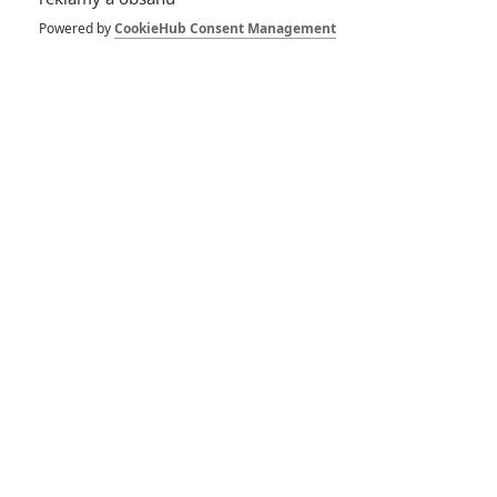
Powered by
CookieHub Consent Management
Buďte první kdo okomentuje film