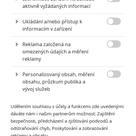

aktivně vyžádaných informací
Pro psaní komentářů, se přihlašte.
Ukládání a/nebo přístup k

informacím v zařízení
*/10
*/10
Reklama založená na
Nerecenzováno
Zatím nehodnoceno

omezených údajích a měření
reklamy
Pro hodnocení musíte být přihlášen.
Personalizovaný obsah, měření
Jméno:

obsahu, průzkum publika a
vývoj služeb
Heslo:
Udělením souhlasu s účely a funkcemi zde uvedenými
dáváte nám i našim partnerům možnost: Zajištění
bezpečnosti, předcházení a zjišťování podvodů a
odstraňování chyb, Poskytování a zobrazování
Zůstat přihlášen
reklamy a obsahu