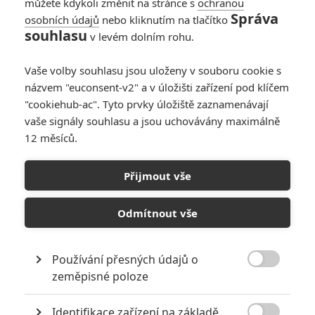
můžete kdykoli změnit na stránce s
ochranou
sekty, s žádostí o pomoc k jejímu
Správa
osobních údajů
nebo kliknutím na tlačítko
navrácení. Dr. Roth se totiž
souhlasu
v levém dolním rohu.
považuje a sám pokládá za
odborníka na okultismus a na ty,
kteří chtějí manipulovat druhými. Pro rodiče Claire je tak jedinou
Vaše volby souhlasu jsou uloženy v souboru cookie s
nadějí. Vida příležitost, jak se zbavit obrovského dluhu u svého
názvem "euconsent-v2" a v úložišti zařízení pod klíčem
zaměstnavatele, Roth nabídku přijme. Po tom, jak se mu podaří
"cookiehub-ac". Tyto prvky úložiště zaznamenávají
zmocnit se Claire a dočasně ji " uvěznit " v motelovém pokoji kvůli
vaše signály souhlasu a jsou uchovávány maximálně
opětovnému setkání se zoufalými rodiči, se sám ocitne ve zvláštní
12 měsíců.
situaci, která mu nečekaně dopomůže k náhlému " probuzení " a
pochopení podstaty sebe samého.
Přijmout vše
KOMENTÁŘE
0
Odmítnout vše
Používání přesných údajů o

zeměpisné poloze
Identifikace zařízení na základě
PŘIDAT NOVÝ KOMENTÁŘ