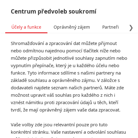
Centrum předvoleb soukromí
❯
Účely a funkce
Oprávněný zájem
Partneři
Pro
Tog
Shromažďování a zpracování dat můžete přijmout
navi
nebo odmítnou najednou pomocí tlačítek níže nebo
můžete přizpůsobit jednotlivé souhlasy zapnutím nebo
vypnutím přepínače, který je u každého účelu nebo
funkce. Tyto informace sdílíme s našimi partnery na
Godzilla
základě souhlasu a oprávněného zájmu. V záložce s
5.0/10
dodavateli najdete seznam našich partnerů. Máte zde
Po katastrofě v
možnost upravit váš souhlas pro každého z nich i
jaderné elektrárně v Japonsku
vznést námitku proti zpracování údajů u těch, kteří
vláda prohlásí, že šlo o
zemětřesení. Inženýr Joe Brody,
tvrdí, že mají oprávněný zájem vaše data zpracovat.
kterému při neštěstí zemřela
žena, ale tuší, že něco bylo jinak.
Vaše volby zde jsou relevantní pouze pro tuto
Po patnácti letech zjišťuje, že v
konkrétní stránku. Vaše nastavení a odvolání souhlasu
zamořené zóně je zvláštní kokon,