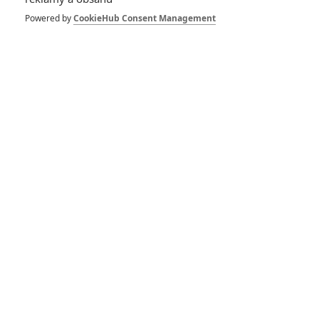
Buďte první kdo okomentuje film
Powered by
CookieHub Consent Management
Život filmu
schonecek | 10.03.2018 20:37