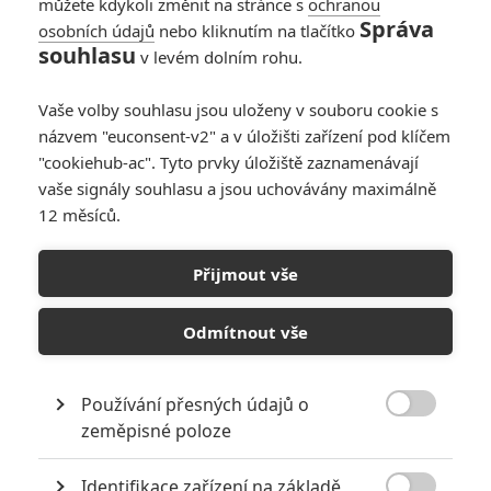
můžete kdykoli změnit na stránce s
ochranou
který vysílá radioaktivní impulzy.
Správa
osobních údajů
nebo kliknutím na tlačítko
Z kokonu se později vylíhne
souhlasu
v levém dolním rohu.
obrovské monstrum pustošící
celá města do doby, než se objeví jeho jediný přirozený nepřítel -
Godzilla.
Vaše volby souhlasu jsou uloženy v souboru cookie s
názvem "euconsent-v2" a v úložišti zařízení pod klíčem
"cookiehub-ac". Tyto prvky úložiště zaznamenávají
KOMENTÁŘE
0
vaše signály souhlasu a jsou uchovávány maximálně
12 měsíců.
Přijmout vše
Odmítnout vše
PŘIDAT NOVÝ KOMENTÁŘ
Pro psaní komentářů, se přihlašte.
Používání přesných údajů o

zeměpisné poloze
Identifikace zařízení na základě