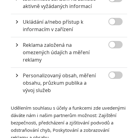
*/10
5.0/10

aktivně vyžádaných informací
Nerecenzováno
1 hodnocení
Ukládání a/nebo přístup k

Pro hodnocení musíte být přihlášen.
informacím v zařízení
Jméno:
Reklama založená na

omezených údajích a měření
reklamy
Heslo:
Personalizovaný obsah, měření

obsahu, průzkum publika a
vývoj služeb
Zůstat přihlášen
Udělením souhlasu s účely a funkcemi zde uvedenými
dáváte nám i našim partnerům možnost: Zajištění
bezpečnosti, předcházení a zjišťování podvodů a
odstraňování chyb, Poskytování a zobrazování
reklamy a obsahu