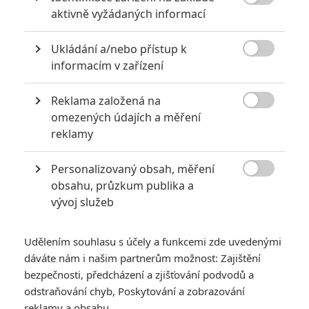

aktivně vyžádaných informací
Ukládání a/nebo přístup k

informacím v zařízení
Reklama založená na
Aaron Taylor-
Al Sapienza
Bryan Cranston

omezených údajích a měření
Johnson
Herec
Herec
reklamy
Herec
Personalizovaný obsah, měření

obsahu, průzkum publika a
vývoj služeb
Udělením souhlasu s účely a funkcemi zde uvedenými
Juliette Binoche
Elizabeth Olsen
Gareth Edwards
dáváte nám i našim partnerům možnost: Zajištění
Herec
Herec
Režisér
bezpečnosti, předcházení a zjišťování podvodů a
odstraňování chyb, Poskytování a zobrazování
Zobrazit další aktéry filmu
reklamy a obsahu