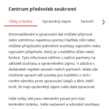
Centrum předvoleb soukromí
❯
Účely a funkce
Oprávněný zájem
Partneři
Pro
Tog
Shromažďování a zpracování dat můžete přijmout
navi
nebo odmítnou najednou pomocí tlačítek níže nebo
můžete přizpůsobit jednotlivé souhlasy zapnutím nebo
vypnutím přepínače, který je u každého účelu nebo
funkce. Tyto informace sdílíme s našimi partnery na
základě souhlasu a oprávněného zájmu. V záložce s
dodavateli najdete seznam našich partnerů. Máte zde
možnost upravit váš souhlas pro každého z nich i
vznést námitku proti zpracování údajů u těch, kteří
tvrdí, že mají oprávněný zájem vaše data zpracovat.
Vaše volby zde jsou relevantní pouze pro tuto
konkrétní stránku. Vaše nastavení a odvolání souhlasu