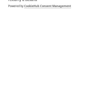
Powered by
CookieHub Consent Management
Vstoupit do galerie
Počet: 1
*/10
5.0/10
Nerecenzováno
1 hodnocení
Pro hodnocení musíte být přihlášen.
Jméno: