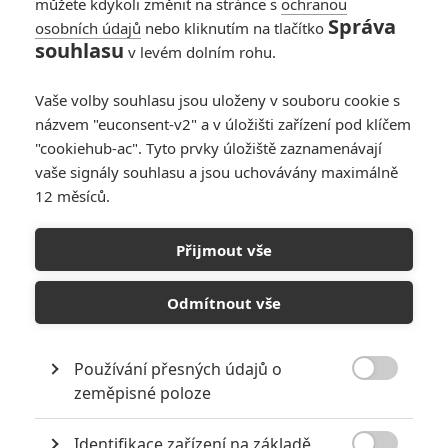
můžete kdykoli změnit na stránce s
ochranou
Správa
osobních údajů
nebo kliknutím na tlačítko
souhlasu
v levém dolním rohu.
Godzilla
Vaše volby souhlasu jsou uloženy v souboru cookie s
Originální název:
Godzilla
názvem "euconsent-v2" a v úložišti zařízení pod klíčem
Český název:
Godzilla
"cookiehub-ac". Tyto prvky úložiště zaznamenávají
Premiéra:
16.05.2014
vaše signály souhlasu a jsou uchovávány maximálně
Žánr:
Akční
,
Sci-Fi
,
Drama
,
Thriller
12 měsíců.
Země původu:
USA
,
Japonsko
Po katastrofě v jaderné elektrárně v Japonsku vláda prohlásí, že
Přijmout vše
šlo o zemětřesení. Inženýr Joe Brody, kterému při neštěstí zemřela
žena, ale tuší, že něco bylo jinak. Po patnácti letech zjišťuje, že v
Odmítnout vše
zamořené zóně je zvláštní kokon, který vysílá radioaktivní impulzy.
Z kokonu se později vylíhne obrovské monstrum pustošící celá
města do doby, než se objeví jeho jediný přirozený nepřítel -
Používání přesných údajů o
Godzilla.

zeměpisné poloze
TAGY
Godzilla
Identifikace zařízení na základě