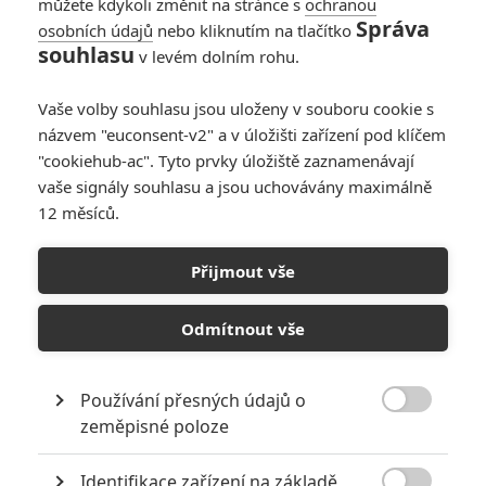
můžete kdykoli změnit na stránce s
venkova se dostává do víru
ochranou
Správa
velkoměsta, kde je vystaven tlaku
osobních údajů
nebo kliknutím na tlačítko
médií, trenérů a sponzorů.
souhlasu
v levém dolním rohu.
Skromný Olli má na dosah
všechnu slávu a bohatství a snaží se dělat to, co se od něj
Vaše volby souhlasu jsou uloženy v souboru cookie s
očekává. Je v tom ale jeden háček – Olli se totiž zamiloval do Raiji,
názvem "euconsent-v2" a v úložišti zařízení pod klíčem
dívky ze své rodné vesnice.
"cookiehub-ac". Tyto prvky úložiště zaznamenávají
vaše signály souhlasu a jsou uchovávány maximálně
Galerie k filmu
12 měsíců.
Nejšťastnější den v životě
Přijmout vše
Olliho Mäkiho
Odmítnout vše
« Předchozí
Další »
Používání přesných údajů o

zeměpisné poloze
Identifikace zařízení na základě