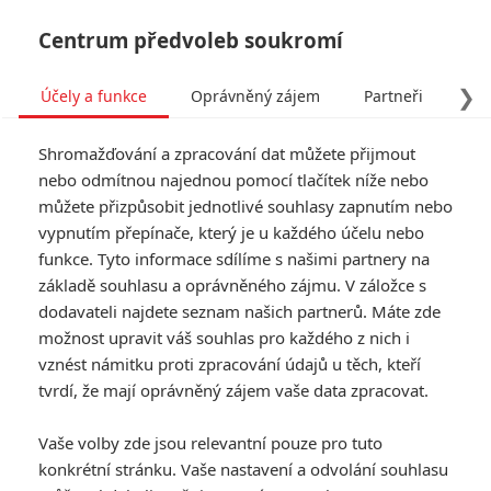
Centrum předvoleb soukromí
❯
Účely a funkce
Oprávněný zájem
Partneři
Pro
Tog
Shromažďování a zpracování dat můžete přijmout
navi
nebo odmítnou najednou pomocí tlačítek níže nebo
můžete přizpůsobit jednotlivé souhlasy zapnutím nebo
vypnutím přepínače, který je u každého účelu nebo
funkce. Tyto informace sdílíme s našimi partnery na
Nejšťastnější
základě souhlasu a oprávněného zájmu. V záložce s
den v životě
dodavateli najdete seznam našich partnerů. Máte zde
možnost upravit váš souhlas pro každého z nich i
Olliho Mäkiho
vznést námitku proti zpracování údajů u těch, kteří
tvrdí, že mají oprávněný zájem vaše data zpracovat.
Léto 1962. Olli Mäki je velkou
nadějí finského boxu a právě se
Vaše volby zde jsou relevantní pouze pro tuto
chystá na životní zápas o titul
konkrétní stránku. Vaše nastavení a odvolání souhlasu
mistra světa. Z poklidného