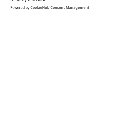
Powered by
CookieHub Consent Management
GALERIE
*/10
*/10
Nerecenzováno
Zatím nehodnoceno
Pro hodnocení musíte být přihlášen.