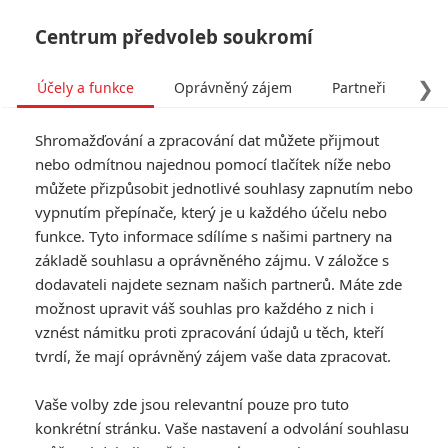
Centrum předvoleb soukromí
❯
Účely a funkce
Oprávněný zájem
Partneři
Pro
Tog
Shromažďování a zpracování dat můžete přijmout
navi
nebo odmítnou najednou pomocí tlačítek níže nebo
můžete přizpůsobit jednotlivé souhlasy zapnutím nebo
vypnutím přepínače, který je u každého účelu nebo
funkce. Tyto informace sdílíme s našimi partnery na
základě souhlasu a oprávněného zájmu. V záložce s
dodavateli najdete seznam našich partnerů. Máte zde
možnost upravit váš souhlas pro každého z nich i
vznést námitku proti zpracování údajů u těch, kteří
tvrdí, že mají oprávněný zájem vaše data zpracovat.
Vaše volby zde jsou relevantní pouze pro tuto
konkrétní stránku. Vaše nastavení a odvolání souhlasu