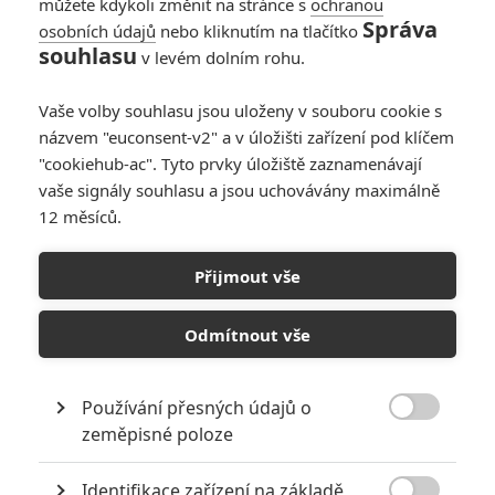
můžete kdykoli změnit na stránce s
ochranou
Správa
osobních údajů
nebo kliknutím na tlačítko
souhlasu
v levém dolním rohu.
Alive and Kicking
Vaše volby souhlasu jsou uloženy v souboru cookie s
názvem "euconsent-v2" a v úložišti zařízení pod klíčem
Originální název:
Alive and Kicking
"cookiehub-ac". Tyto prvky úložiště zaznamenávají
Premiéra:
07.04.2017
vaše signály souhlasu a jsou uchovávány maximálně
Žánr:
Historický
,
Dokumentární
,
Hudební
12 měsíců.
Země původu:
USA
,
Švédsko
TAGY
Alive And Kicking
Přijmout vše
Odmítnout vše
Používání přesných údajů o

zeměpisné poloze
Identifikace zařízení na základě