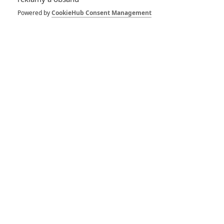
Powered by
CookieHub Consent Management
Zůstat přihlášen
Buďte první kdo okomentuje film