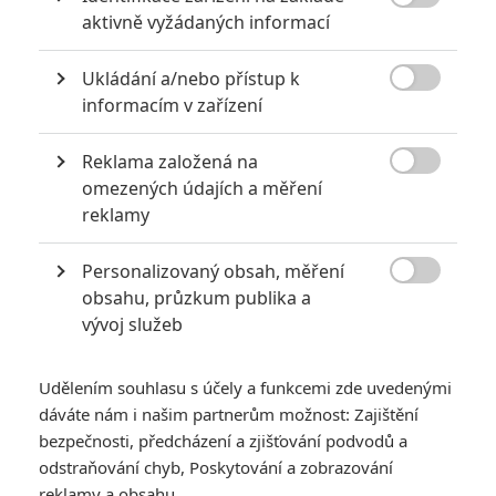

aktivně vyžádaných informací
Ukládání a/nebo přístup k

informacím v zařízení
Vstoupit do galerie
Počet: 2
Reklama založená na

omezených údajích a měření
reklamy
*/10
*/10
Personalizovaný obsah, měření
Nerecenzováno
Zatím nehodnoceno

obsahu, průzkum publika a
vývoj služeb
Pro hodnocení musíte být přihlášen.
Jméno:
Udělením souhlasu s účely a funkcemi zde uvedenými
dáváte nám i našim partnerům možnost: Zajištění
bezpečnosti, předcházení a zjišťování podvodů a
odstraňování chyb, Poskytování a zobrazování
Heslo:
reklamy a obsahu