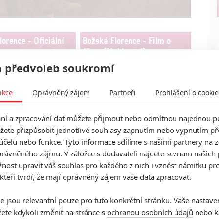
orence - Oficiální
Božská Florence - Film o
filmu (Making of)
 předvoleb soukromí
nkce
Oprávněný zájem
Partneři
Prohlášení o cookie
ž mi další videa
í a zpracování dat můžete přijmout nebo odmítnou najednou po
žete přizpůsobit jednotlivé souhlasy zapnutím nebo vypnutím pře
účelu nebo funkce. Tyto informace sdílíme s našimi partnery na 
rávněného zájmu. V záložce s dodavateli najdete seznam našich 
ost upravit váš souhlas pro každého z nich i vznést námitku pro
Vstoupit do
 kteří tvrdí, že mají oprávněný zájem vaše data zpracovat.
galerie
e jsou relevantní pouze pro tuto konkrétní stránku. Vaše nastave
Počet: 1
ete kdykoli změnit na stránce s
ochranou osobních údajů
nebo kl