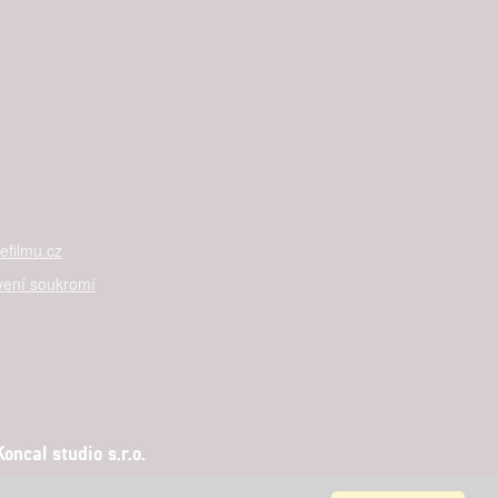
filmu.cz
vení soukromí
ncal studio s.r.o.