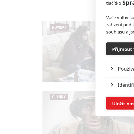
Spr
tlačítko
Vaše volby so
zařízení pod 
NOVINKY
souhlasu a j
Přijmout 
Použív
Identif
ČLÁNKY
Ukládán
Uložit na
Reklam
Person