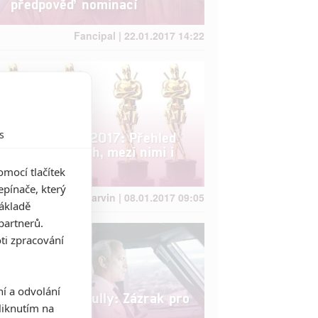
předpověď nominací
Fancipal | 22.01.2017 14:22
s
Zlatý glóbus 2017: Přehled
nominovaných, mezi nimi i
Deadpool
mocí tlačítek
pínače, který
Anarvin | 08.01.2017 09:05
základě
partnerů.
ti zpracování
ní a odvolání
Box Office: Sully: Zázrak pro
iknutím na
Toma Hankse