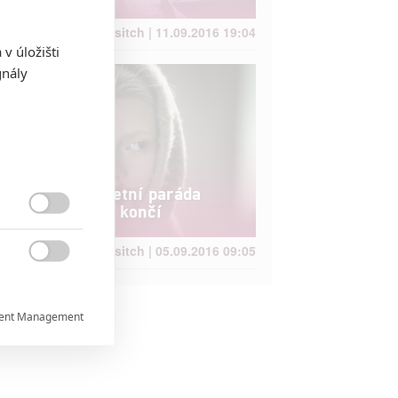
Brousitch | 11.09.2016 19:04
v úložišti
gnály
Box Office: Letní paráda
malých filmů končí

Brousitch | 05.09.2016 09:05

ent Management

