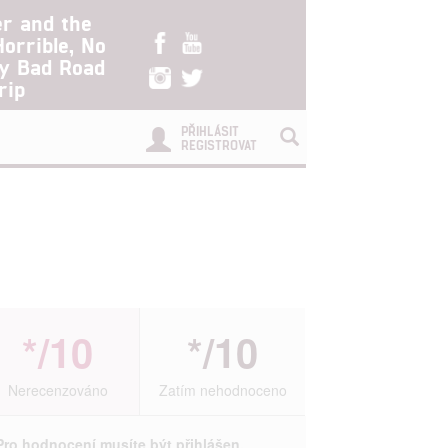
er and the
Horrible, No
ry Bad Road
rip
PŘIHLÁSIT
REGISTROVAT
*/10
*/10
Nerecenzováno
Zatím nehodnoceno
Pro hodnocení musíte být přihlášen.