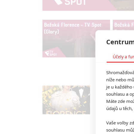
Božská Florence - TV Spot
Božská Fl
(Glory)
Trailer
Centrum
Účely a fu
Uka
Shromažďován
níže nebo mů
je u každého 
souhlasu a op
Máte zde možn
údajů u těch,
Vaše volby zd
souhlasu můž