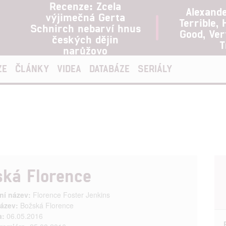
Recenze: Zcela
Alexand
výjimečná Gerta
Terrible, 
Schnirch nebarví hnus
Good, Ve
českých dějin
T
narůžovo
ZE
ČLÁNKY
VIDEA
DATABÁZE
SERIÁLY
ská Florence
ní název:
Florence Foster Jenkins
ázev:
Božská Florence
a:
06.05.2016