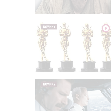
služeb
Udělením sou
možnost: Zaji
NOVINKY
Poskytování 
NOVINKY