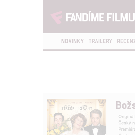
NOVINKY
TRAILERY
RECEN
Bož
Originál
Český n
Premiér