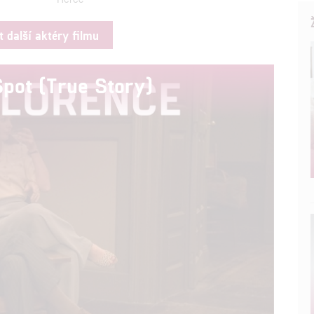
t další aktéry filmu
Spot (True Story)