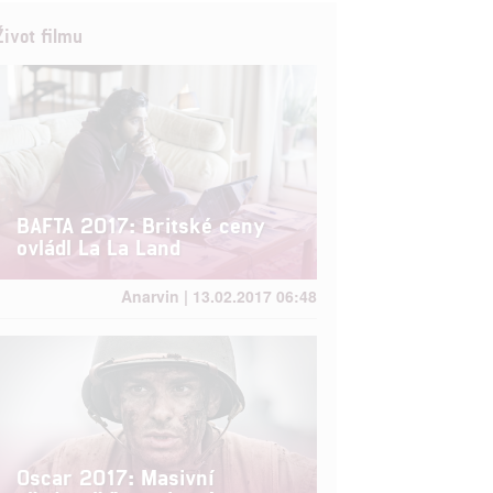
Život filmu
BAFTA 2017: Britské ceny
ovládl La La Land
Anarvin | 13.02.2017 06:48
Oscar 2017: Masivní