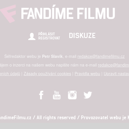
DISKUZE
PŘIHLÁSIT
REGISTROVAT
Šéfredaktor webu je
Petr Slavík
, e-mail
redakce@fandimefilmu.cz
zájem o inzerci na našem webu napište nám na e-mail
redakce@fandime
ních údajů
|
Zásady používání cookies
|
Pravidla webu
|
Upravit nasta
dimeFilmu.cz / All rights reserved / Provozovatel webu je Ko