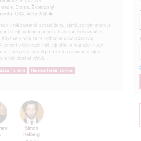
remiéra:
25.08.2016
omedie
,
Drama
,
Životopisný
ůvodu:
USA
,
Velká Británie
reep v roli závratně bohaté ženy, jejímž jediným snem je
Bohužel její hudební nadání a hlas jsou jednoznačně
. Když se v roce 1944 rozhodne uspořádat svůj
ý koncert v Carnegie Hall, její přítel a manažer Hugh
erý ji láskyplně chránil před krutou pravdou o jejím
nyní čelí obtížné výzvě...
ožská Florence
Florence Foster Jenkins
rant
Simon
c
Helberg
Herec