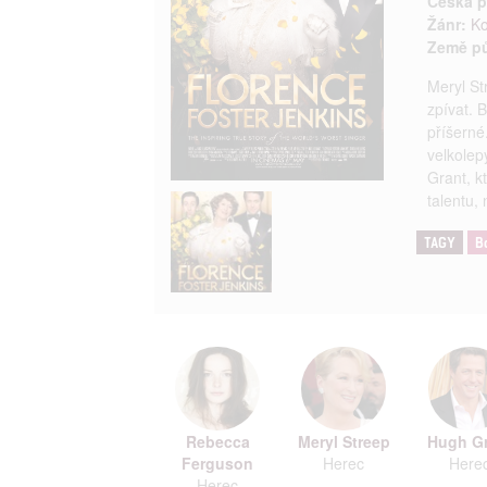
Česká p
Žánr:
K
Země p
Meryl St
zpívat. 
příšerné
velkolep
Grant, kt
talentu, 
TAGY
B
Rebecca
Meryl Streep
Hugh G
Ferguson
Herec
Here
Herec