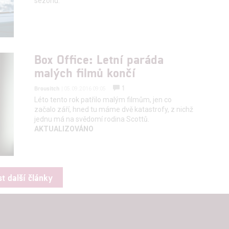
sezónu.
Box Office: Letní paráda
malých filmů končí
1
Brousitch
| 05.09.2016 09:05
Léto tento rok patřilo malým filmům, jen co
začalo září, hned tu máme dvě katastrofy, z nichž
jednu má na svědomí rodina Scottů.
AKTUALIZOVÁNO
st další články