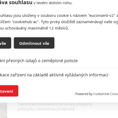
áva souhlasu
v levém dolním rohu.
uhlasu jsou uloženy v souboru cookie s názvem "euconsent-v2" a 
BAFTA 2017: Britské ceny
klíčem "cookiehub-ac". Tyto prvky úložiště zaznamenávají vaše si
ovládl La La Land
sou uchovávány maximálně 12 měsíců.
0
Anarvin
| 13.02.2017 06:48
vše
Odmítnout vše
Malého překvapení jsme se ale přeci jen dočkali.
ání přesných údajů o zeměpisné poloze
ikace zařízení na základě aktivně vyžádaných informací
Oscar 2017: Masivní
í a/nebo přístup k informacím v zařízení
předpověď nominací
stavení
Powered by
CookieHub Cons
11
Fancipal
| 22.01.2017 14:22
a založená na omezených údajích a měření reklamy
Těsně před nominacemi na Oscary přinášíme
ještě jednu závěrečnou předpověď.
alizovaný obsah, měření obsahu, průzkum publika a vývoj