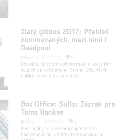
hlasu s účely a funkcemi zde uvedenými dáváte nám i našim pa
Zlatý glóbus 2017: Přehled
štění bezpečnosti, předcházení a zjišťování podvodů a odstraňov
nominovaných, mezi nimi i
a zobrazování reklamy a obsahu
Deadpool
6
Anarvin
| 08.01.2017 09:05
Neuvěřitelné se stalo skutkem, komiksový film
soupeří o prestižní cenu. K tomu výčet všech
dalších kandidátů a komentář.
Box Office: Sully: Zázrak pro
Toma Hankse
5
Brousitch
| 11.09.2016 19:04
Mezi nudnými novinkami naprosto září
Eastwoodův Sully, který otevírá oscarovou