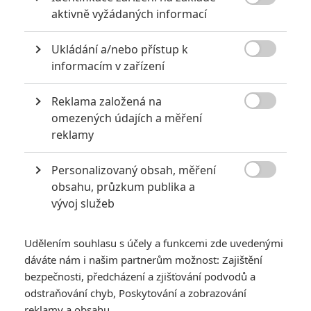
Soldado bude daleko

aktivně vyžádaných informací
brutálnější než
Sicario
Ukládání a/nebo přístup k
4
TucnakNik

| 11.08.2017 09:48
informacím v zařízení
Reklama založená na

omezených údajích a měření
reklamy
*/10
7.0/10
Personalizovaný obsah, měření
Nerecenzováno
1 hodnocení

obsahu, průzkum publika a
vývoj služeb
Pro hodnocení musíte být přihlášen.
Jméno:
Udělením souhlasu s účely a funkcemi zde uvedenými
dáváte nám i našim partnerům možnost: Zajištění
bezpečnosti, předcházení a zjišťování podvodů a
odstraňování chyb, Poskytování a zobrazování
Heslo:
reklamy a obsahu