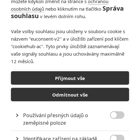
Brolin), aby v příhraniční oblasti
můžete kdykoli změnit na stránce s
ochranou
mezi USA a Mexikem, kde neplatí
Správa
osobních údajů
nebo kliknutím na tlačítko
žádné zákony, podpořila
souhlasu
v levém dolním rohu.
eskalující válku proti drogám.
Tým vedený tajemným poradcem s pochybnou minulostí (Benicio
Vaše volby souhlasu jsou uloženy v souboru cookie s
Del Toro) se tajně vydává na cestu, během které je Kate nucena v
názvem "euconsent-v2" a v úložišti zařízení pod klíčem
zájmu přežití pochybovat o všem, v co dosud věřila.
"cookiehub-ac". Tyto prvky úložiště zaznamenávají
vaše signály souhlasu a jsou uchovávány maximálně
Články o filmu Sicario:
12 měsíců.
Nájemný vrah
Přijmout vše
Sicario 3: Vrací se
Odmítnout vše
původní herecké trio
v čele s Emily Blunt
0
Používání přesných údajů o
Anarvin
| 25.11.2023 23:00

zeměpisné poloze
Identifikace zařízení na základě