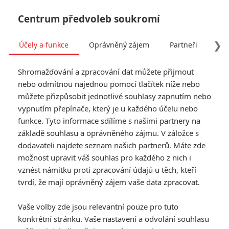
Centrum předvoleb soukromí
❯
Účely a funkce
Oprávněný zájem
Partneři
Pro
Tog
Shromažďování a zpracování dat můžete přijmout
navi
nebo odmítnou najednou pomocí tlačítek níže nebo
můžete přizpůsobit jednotlivé souhlasy zapnutím nebo
vypnutím přepínače, který je u každého účelu nebo
funkce. Tyto informace sdílíme s našimi partnery na
Sicario:
základě souhlasu a oprávněného zájmu. V záložce s
7.0/10
dodavateli najdete seznam našich partnerů. Máte zde
Nájemný
možnost upravit váš souhlas pro každého z nich i
vrah
vznést námitku proti zpracování údajů u těch, kteří
tvrdí, že mají oprávněný zájem vaše data zpracovat.
Idealistickou agentku FBI (Emily
Vaše volby zde jsou relevantní pouze pro tuto
Blunt) pověří důstojník elitní
konkrétní stránku. Vaše nastavení a odvolání souhlasu
vládní operační skupiny (Josh