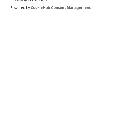
Powered by
CookieHub Consent Management
Zůstat přihlášen
Buďte první kdo okomentuje film
Život filmu