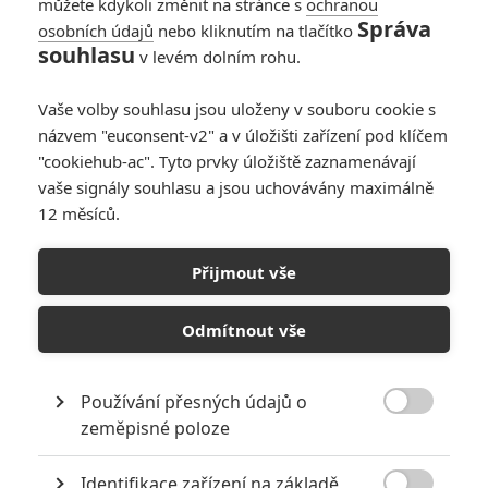
můžete kdykoli změnit na stránce s
ochranou
ovšem není poprvé. Zazobanému
Správa
osobních údajů
nebo kliknutím na tlačítko
mládenci, který žije s neurotickou
souhlasu
matkou, tudíž nezbývá než se
v levém dolním rohu.
snížit k docházce na státní
střední. Ani tady sice nezapadne do kolektivu, ale časem zjišťuje,
Vaše volby souhlasu jsou uloženy v souboru cookie s
že zdejší teenageři se zase tak neliší od těch, co poznal dřív - i oni
názvem "euconsent-v2" a v úložišti zařízení pod klíčem
mají své problémy, se kterými nejsou schopni se vypořádat, i oni
"cookiehub-ac". Tyto prvky úložiště zaznamenávají
tápají. A tak Charlieho napadne spásná myšlenka zahrát si na
vaše signály souhlasu a jsou uchovávány maximálně
školního psychiatra. Neoficiálně si otevře “kancelář” na pánských
12 měsíců.
záchodcích, kde ostatním spolužákům radí ohledně rodičů, školy či
lásky. Sám posléze zaměří svou pozornost na jednu půvabnou
dívku. Bohužel to je ale Susan, dcera školního ředitele (Robert
Přijmout vše
Downey Jr.)... a ten Charlieho bytostně nesnáší.(oficiální text
distributora)
Odmítnout vše
Galerie k filmu Charlie
Používání přesných údajů o
Bartlett

zeměpisné poloze
Identifikace zařízení na základě