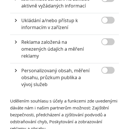
« Předchozí
Další »

aktivně vyžádaných informací
Ukládání a/nebo přístup k

informacím v zařízení
Reklama založená na

omezených údajích a měření
reklamy
Personalizovaný obsah, měření

obsahu, průzkum publika a
vývoj služeb
Udělením souhlasu s účely a funkcemi zde uvedenými
dáváte nám i našim partnerům možnost: Zajištění
bezpečnosti, předcházení a zjišťování podvodů a
odstraňování chyb, Poskytování a zobrazování
reklamy a obsahu