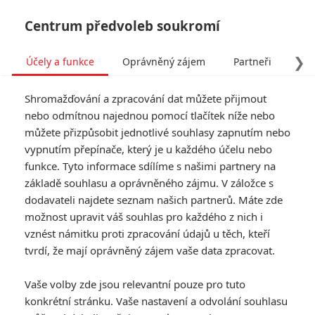
Centrum předvoleb soukromí
❯
Účely a funkce
Oprávněný zájem
Partneři
Pro
Tog
Shromažďování a zpracování dat můžete přijmout
navi
nebo odmítnou najednou pomocí tlačítek níže nebo
můžete přizpůsobit jednotlivé souhlasy zapnutím nebo
vypnutím přepínače, který je u každého účelu nebo
funkce. Tyto informace sdílíme s našimi partnery na
Charlie
základě souhlasu a oprávněného zájmu. V záložce s
Bartlett
dodavateli najdete seznam našich partnerů. Máte zde
možnost upravit váš souhlas pro každého z nich i
Soukromá střední škola - prachy
vznést námitku proti zpracování údajů u těch, kteří
kam se podíváš, všichni študáci
tvrdí, že mají oprávněný zájem vaše data zpracovat.
tu důvěrně znají alkohol i drogy.
Charlie Bartlett (Anton Yelchin) do
Vaše volby zde jsou relevantní pouze pro tuto
takového prostředí nezapadá a
konkrétní stránku. Vaše nastavení a odvolání souhlasu
navíc ho ze školy vykopnou, což