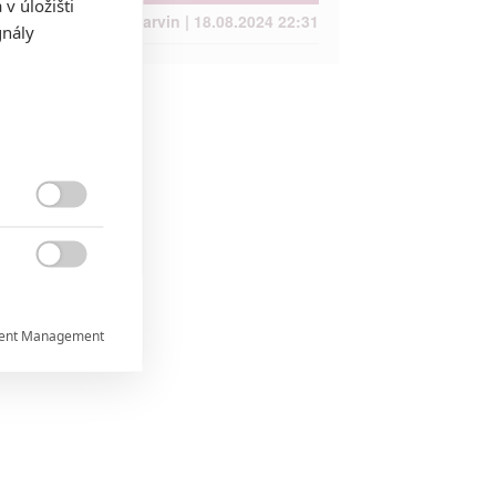
v úložišti
Anarvin | 18.08.2024 22:31
gnály


ent Management


