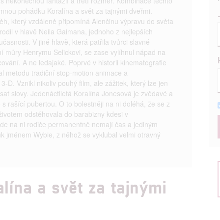
s nekonečnou fantazií a třetí rozměr. Kombinace těchto
temnou pohádku Koralína a svět za tajnými dveřmi.
ěh, který vzdáleně připomíná Alenčinu výpravu do světa
rodil v hlavě Neila Gaimana, jednoho z nejlepších
časnosti. V jiné hlavě, která patřila tvůrci slavné
í můry Henrymu Selickovi, se zase vylíhnul nápad na
cování. A ne ledajaké. Poprvé v historii kinematografie
al metodu tradiční stop-motion animace a
-D. Vznikl nikoliv pouhý film, ale zážitek, který lze jen
sat slovy. Jedenáctiletá Koralína Jonesová je zvědavé a
 rašící pubertou. O to bolestněji na ni doléhá, že se z
životem odstěhovala do barabizny kdesi v
kde na ni rodiče permanentně nemají čas a jediným
uk jménem Wybie, z něhož se vyklubal velmi otravný
alína a svět za tajnými