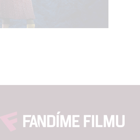
hlasu s účely a funkcemi zde uvedenými dáváte nám i našim pa
štění bezpečnosti, předcházení a zjišťování podvodů a odstraňov
a zobrazování reklamy a obsahu