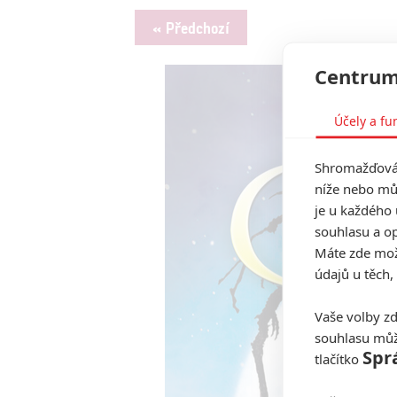
« Předchozí
Centrum
Účely a fu
Shromažďován
níže nebo mů
je u každého 
souhlasu a op
Máte zde možn
údajů u těch,
Vaše volby zd
souhlasu můž
Spr
tlačítko