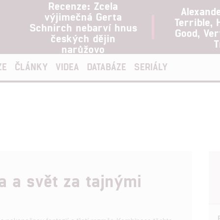
Recenze: Zcela
Alexand
výjimečná Gerta
Terrible, 
Schnirch nebarví hnus
Good, Ve
českých dějin
T
narůžovo
ZE
ČLÁNKY
VIDEA
DATABÁZE
SERIÁLY
a a svět za tajnými