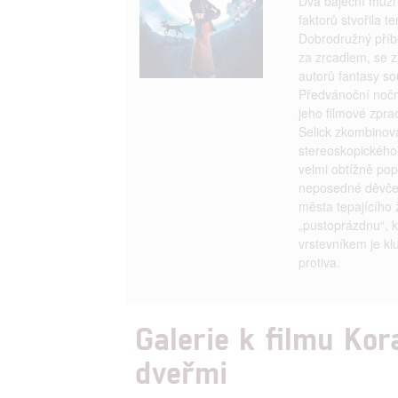
Dva báječní muži 
faktorů stvořila 
Dobrodružný příb
za zrcadlem, se z
autorů fantasy sou
Předvánoční nočn
jeho filmové zpra
Selick zkombinov
stereoskopického 3
velmi obtížně pop
neposedné děvče s
města tepajícího 
„pustoprázdnu“, 
vrstevníkem je kl
protiva.
Galerie k filmu Kor
dveřmi