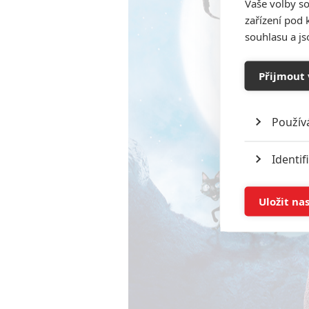
Vaše volby so
zařízení pod 
souhlasu a j
Přijmout 
Použív
Identif
Ukládán
Uložit na
Reklam
Person
služeb