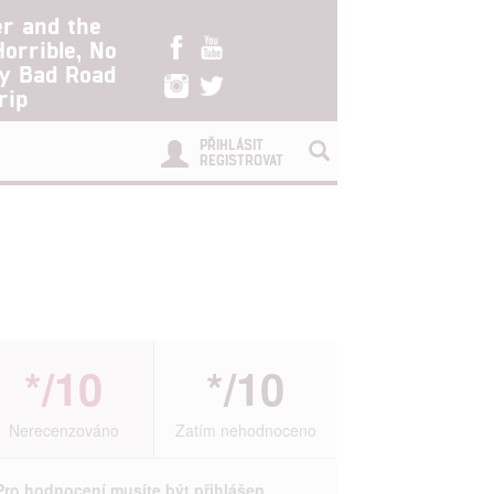
er and the
Horrible, No
ry Bad Road
rip
PŘIHLÁSIT
REGISTROVAT
*/10
*/10
Nerecenzováno
Zatím nehodnoceno
Pro hodnocení musíte být přihlášen.