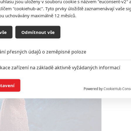
uhlasu jsou uloženy v souboru cookie s názvem "euconsent-v2" a 
klíčem "cookiehub-ac". Tyto prvky úložiště zaznamenávají vaše si
sou uchovávány maximálně 12 měsíců.
vše
Odmítnout vše
ání přesných údajů o zeměpisné poloze
ikace zařízení na základě aktivně vyžádaných informací
í a/nebo přístup k informacím v zařízení
stavení
Powered by
CookieHub Cons
a založená na omezených údajích a měření reklamy
alizovaný obsah, měření obsahu, průzkum publika a vývoj