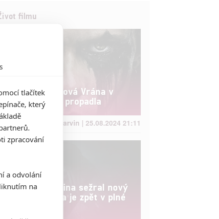
Život filmu
s
Box Office: Nová Vrána v
mocí tlačítek
kinech krutě propadla
pínače, který
základě
Anarvin | 25.08.2024 21:11
partnerů.
ti zpracování
ní a odvolání
iknutím na
Box Office: Kina sežral nový
Vetřelec, sága je zpět v plné
síle