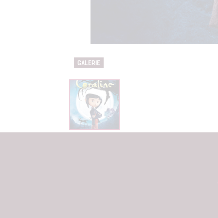
Udělením sou
možnost: Zaji
Poskytování 
GALERIE