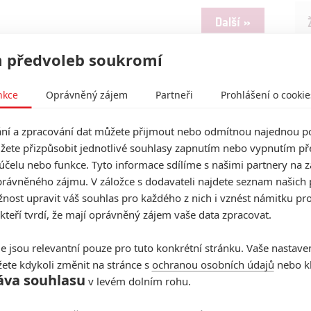
Další »
 předvoleb soukromí
nkce
Oprávněný zájem
Partneři
Prohlášení o cookie
í a zpracování dat můžete přijmout nebo odmítnou najednou po
žete přizpůsobit jednotlivé souhlasy zapnutím nebo vypnutím pře
účelu nebo funkce. Tyto informace sdílíme s našimi partnery na 
rávněného zájmu. V záložce s dodavateli najdete seznam našich 
ost upravit váš souhlas pro každého z nich i vznést námitku pro
 kteří tvrdí, že mají oprávněný zájem vaše data zpracovat.
e jsou relevantní pouze pro tuto konkrétní stránku. Vaše nastave
ete kdykoli změnit na stránce s
ochranou osobních údajů
nebo kl
áva souhlasu
v levém dolním rohu.