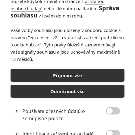
můžete kdykoli změnit na stránce s
ochranou
Správa
osobních údajů
nebo kliknutím na tlačítko
souhlasu
v levém dolním rohu.
Blízká setkání třetího druhu
Vaše volby souhlasu jsou uloženy v souboru cookie s
názvem "euconsent-v2" a v úložišti zařízení pod klíčem
Originální název:
Close Encounters of the Third Kind
Český název:
Blízká setkání třetího druhu
"cookiehub-ac". Tyto prvky úložiště zaznamenávají
Premiéra:
15.11.1977
vaše signály souhlasu a jsou uchovávány maximálně
Žánr:
Sci-Fi
,
Drama
12 měsíců.
Země původu:
USA
Blízká setkání je ufologický termín, přičemž třetí stupeň znamená
Přijmout vše
setkání člověka s tvory z vesmíru tváří v tvář. V oscarovém snímku
Stevena Spielberga, vyhodnoceném jako nejlepší film na téma
Odmítnout vše
mimozemšťané a jejich návštěva planety Země, zažije Roy Neary
podivnou situaci s neznámým kosmickým plavidlem a zoufale hledá
vysvětlení události, již byl svědkem. Setkává se se svobodnou
Používání přesných údajů o
matkou Jullian, která věří, že jejího syna unesli mimozemšťané.

zeměpisné poloze
Mezitím se mezinárodní skupina vědců v čele s francouzským
expertem Claudem Lacombem snaží navázat s mimozemšťany
kontakt.
Identifikace zařízení na základě