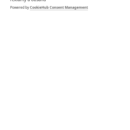
Powered by
CookieHub Consent Management
Vstoupit do galerie
Počet: 1
Box Office: Shnilé
tulipány a Inhumans
6
Brousitch
| 03.09.2017 19:29
Číst další články
*/10
10.0/10
Nerecenzováno
1 hodnocení