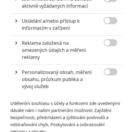

aktivně vyžádaných informací
TAGY
Close Encounters of the Third Kind
Blízká setkání třetího druhu
Ukládání a/nebo přístup k

informacím v zařízení
Reklama založená na

omezených údajích a měření
reklamy
Personalizovaný obsah, měření
Lance Henriksen

obsahu, průzkum publika a
Herec
vývoj služeb
Zobrazit další aktéry filmu
Udělením souhlasu s účely a funkcemi zde uvedenými
dáváte nám i našim partnerům možnost: Zajištění
bezpečnosti, předcházení a zjišťování podvodů a
odstraňování chyb, Poskytování a zobrazování
reklamy a obsahu