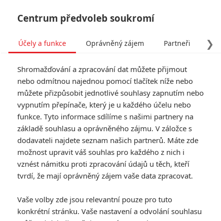
Centrum předvoleb soukromí
❯
Účely a funkce
Oprávněný zájem
Partneři
Pro
Tog
Shromažďování a zpracování dat můžete přijmout
navi
nebo odmítnou najednou pomocí tlačítek níže nebo
můžete přizpůsobit jednotlivé souhlasy zapnutím nebo
vypnutím přepínače, který je u každého účelu nebo
funkce. Tyto informace sdílíme s našimi partnery na
základě souhlasu a oprávněného zájmu. V záložce s
dodavateli najdete seznam našich partnerů. Máte zde
možnost upravit váš souhlas pro každého z nich i
vznést námitku proti zpracování údajů u těch, kteří
tvrdí, že mají oprávněný zájem vaše data zpracovat.
Vaše volby zde jsou relevantní pouze pro tuto
konkrétní stránku. Vaše nastavení a odvolání souhlasu