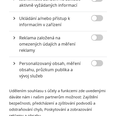
Lucas Hedges
*/10

aktivně vyžádaných informací
Herec
Bill Murray
Ukládání a/nebo přístup k
Nerecenzováno
Herec

informacím v zařízení
Harvey Keitel
8.0/10
Reklama založená na
Herec

omezených údajích a měření
reklamy
Saoirse Ronan
1 hodnocení
Herec
Personalizovaný obsah, měření
Tony Revolori

obsahu, průzkum publika a
Herec
vývoj služeb
Owen Wilson
Herec
Udělením souhlasu s účely a funkcemi zde uvedenými
dáváte nám i našim partnerům možnost: Zajištění
Adrien Brody
bezpečnosti, předcházení a zjišťování podvodů a
Herec
odstraňování chyb, Poskytování a zobrazování
reklamy a obsahu