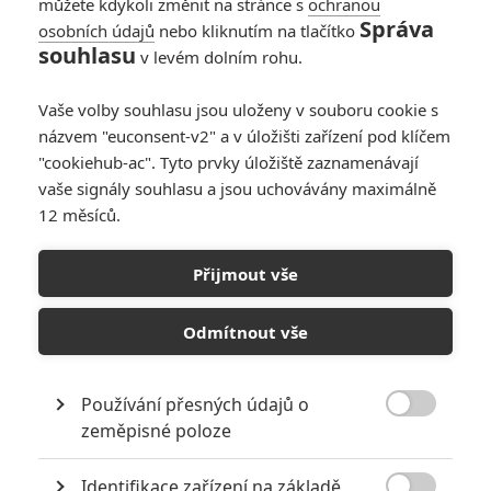
dvěma světovými válkami, v
můžete kdykoli změnit na stránce s
ochranou
bohem zapomenuté zemi, kde
Správa
osobních údajů
nebo kliknutím na tlačítko
toho nepříliš funguje, je luxusní
souhlasu
v levém dolním rohu.
Grandhotel Budapešť oázou
spolehlivosti, již zosobňuje právě tento šéf hotelového personálu.
Vaše volby souhlasu jsou uloženy v souboru cookie s
Přání svých hostů plní pan Gustave, ještě než jsou vyřčena, a
názvem "euconsent-v2" a v úložišti zařízení pod klíčem
většinu z nich navíc zcela nezištně miluje, a to i ve fyzickém slova
smyslu. Když mu jedna taková vděčná zákaznice odkáže
"cookiehub-ac". Tyto prvky úložiště zaznamenávají
mimořádně vzácný obraz a vzápětí navěky zavře oči (ne zcela
vaše signály souhlasu a jsou uchovávány maximálně
dobrovolně), nejenže náhle závratně zbohatne, ale navíc se stane
12 měsíců.
trnem v oku naštvaných pozůstalých, terčem nájemného vraha a
hračkou v rukou místní policie. Ve všech těchto nevděčných rolích
Přijmout vše
mu pomáhá obstát jeho osobní šarm a mladý pikolík Zero Moustafa
(Tony Revolori), z něhož chce vychovat svého nástupce.
Odmítnout vše
Obsazení filmu Grandhotel
Používání přesných údajů o
Budapešť

zeměpisné poloze
Identifikace zařízení na základě