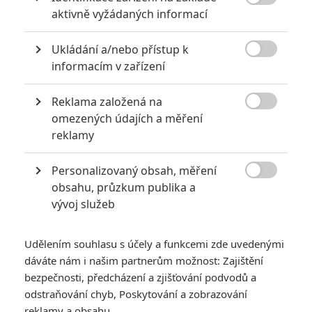

aktivně vyžádaných informací
PŘIDAT NOVÝ KOMENTÁŘ
Ukládání a/nebo přístup k
Pro psaní komentářů, se přihlašte.

informacím v zařízení
Reklama založená na
*/10
8.0/10

omezených údajích a měření
reklamy
Nerecenzováno
1 hodnocení
Personalizovaný obsah, měření

obsahu, průzkum publika a
Pro hodnocení musíte být přihlášen.
vývoj služeb
Jméno:
Udělením souhlasu s účely a funkcemi zde uvedenými
dáváte nám i našim partnerům možnost: Zajištění
Heslo:
bezpečnosti, předcházení a zjišťování podvodů a
odstraňování chyb, Poskytování a zobrazování
reklamy a obsahu