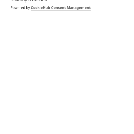
Powered by
CookieHub Consent Management
Zůstat přihlášen
Buďte první kdo okomentuje film
Život filmu
Júwn | 11.09.2017 16:16