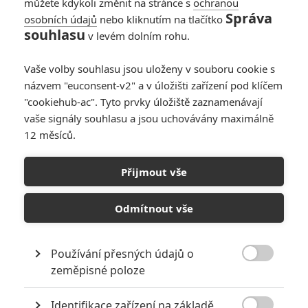
dvěma světovými válkami, v
můžete kdykoli změnit na stránce s
ochranou
bohem zapomenuté zemi, kde
Správa
osobních údajů
nebo kliknutím na tlačítko
toho nepříliš funguje, je luxusní
souhlasu
v levém dolním rohu.
Grandhotel Budapešť oázou
spolehlivosti, již zosobňuje právě tento šéf hotelového personálu.
Vaše volby souhlasu jsou uloženy v souboru cookie s
Přání svých hostů plní pan Gustave, ještě než jsou vyřčena, a
názvem "euconsent-v2" a v úložišti zařízení pod klíčem
většinu z nich navíc zcela nezištně miluje, a to i ve fyzickém slova
smyslu. Když mu jedna taková vděčná zákaznice odkáže
"cookiehub-ac". Tyto prvky úložiště zaznamenávají
mimořádně vzácný obraz a vzápětí navěky zavře oči (ne zcela
vaše signály souhlasu a jsou uchovávány maximálně
dobrovolně), nejenže náhle závratně zbohatne, ale navíc se stane
12 měsíců.
trnem v oku naštvaných pozůstalých, terčem nájemného vraha a
hračkou v rukou místní policie. Ve všech těchto nevděčných rolích
Přijmout vše
mu pomáhá obstát jeho osobní šarm a mladý pikolík Zero Moustafa
(Tony Revolori), z něhož chce vychovat svého nástupce.
Odmítnout vše
KOMENTÁŘE
0
Používání přesných údajů o

zeměpisné poloze
Identifikace zařízení na základě