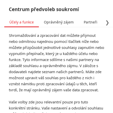
Centrum předvoleb soukromí
❯
Účely a funkce
Oprávněný zájem
Partneři
Pro
Tog
Shromažďování a zpracování dat můžete přijmout
navi
nebo odmítnou najednou pomocí tlačítek níže nebo
můžete přizpůsobit jednotlivé souhlasy zapnutím nebo
vypnutím přepínače, který je u každého účelu nebo
funkce. Tyto informace sdílíme s našimi partnery na
základě souhlasu a oprávněného zájmu. V záložce s
8.0/10
dodavateli najdete seznam našich partnerů. Máte zde
Grandhotel
možnost upravit váš souhlas pro každého z nich i
Budapešť
vznést námitku proti zpracování údajů u těch, kteří
tvrdí, že mají oprávněný zájem vaše data zpracovat.
Pan Gustave (Ralph Fiennes) je
Vaše volby zde jsou relevantní pouze pro tuto
legendou mezi hotelovými
konkrétní stránku. Vaše nastavení a odvolání souhlasu
zaměstnanci. V bezčasí mezi