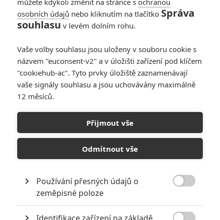
můžete kdykoli změnit na stránce s
ochranou
Správa
osobních údajů
nebo kliknutím na tlačítko
souhlasu
v levém dolním rohu.
Horečka sobotní noci
Vaše volby souhlasu jsou uloženy v souboru cookie s
názvem "euconsent-v2" a v úložišti zařízení pod klíčem
Originální název:
Saturday Night Fever
"cookiehub-ac". Tyto prvky úložiště zaznamenávají
Český název:
Horečka sobotní noci
vaše signály souhlasu a jsou uchovávány maximálně
Premiéra:
16.12.1977
12 měsíců.
Žánr:
Drama
,
Hudební
Země původu:
USA
Přijmout vše
Vůně kolínské, květinová košile, obtažené kalhoty dole rozšířené a
boty s vysokými podpatky, diskohudba Bee Gees, taneční parket
Odmítnout vše
jen pro sebe a svou dívku - taková je představa Tonyho (John
Travolta) o správně prožité sobotní noci po šesti dnech dřiny v
obchodě s barvami. Život ale nejsou jen světla sobotních diskoték
Tony pod vlivem své partnerky Stephanie i svého bratra přestává
Používání přesných údajů o
pouze snít a hledá nové perspektivy tam, kde doopravdy jsou. John

zeměpisné poloze
Travolta v roli bravurního tanečníka spolu s hudbou skupiny Bee
Gees rozpoutal v sedmdesátých letech obrovskou vlnu zájmu o
Identifikace zařízení na základě