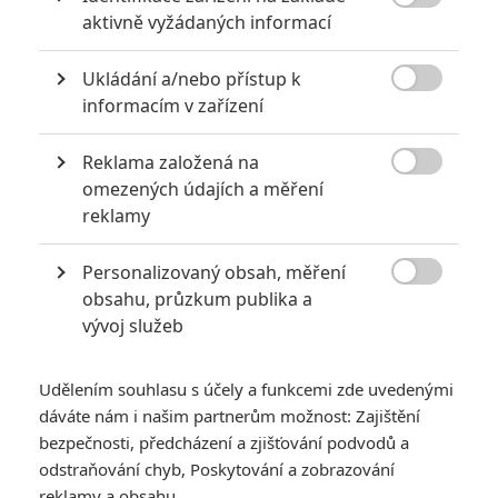
disko a stali se na dlouhou dobu idoly miliónů lidí na celém světě.

aktivně vyžádaných informací
TAGY
Saturday Night Fever
Horečka sobotní noci
Ukládání a/nebo přístup k

informacím v zařízení
Reklama založená na

omezených údajích a měření
reklamy
John Travolta
Personalizovaný obsah, měření
Herec

obsahu, průzkum publika a
vývoj služeb
Zobrazit další aktéry filmu
Udělením souhlasu s účely a funkcemi zde uvedenými
dáváte nám i našim partnerům možnost: Zajištění
bezpečnosti, předcházení a zjišťování podvodů a
odstraňování chyb, Poskytování a zobrazování
reklamy a obsahu