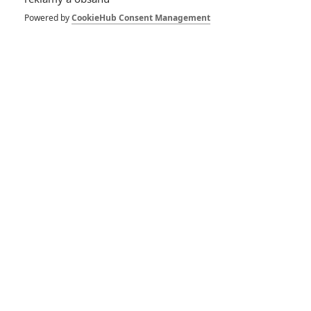
Powered by
CookieHub Consent Management
Vstoupit do galerie
Počet: 1
*/10
*/10
Nerecenzováno
Zatím nehodnoceno
Pro hodnocení musíte být přihlášen.
Jméno:
Heslo: