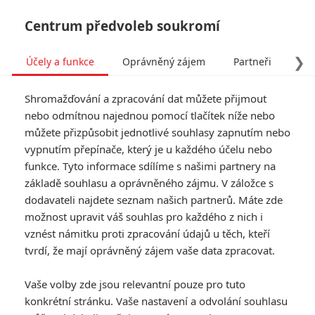
Centrum předvoleb soukromí
❯
Účely a funkce
Oprávněný zájem
Partneři
Pro
Tog
Shromažďování a zpracování dat můžete přijmout
navi
nebo odmítnou najednou pomocí tlačítek níže nebo
můžete přizpůsobit jednotlivé souhlasy zapnutím nebo
vypnutím přepínače, který je u každého účelu nebo
funkce. Tyto informace sdílíme s našimi partnery na
základě souhlasu a oprávněného zájmu. V záložce s
dodavateli najdete seznam našich partnerů. Máte zde
možnost upravit váš souhlas pro každého z nich i
vznést námitku proti zpracování údajů u těch, kteří
tvrdí, že mají oprávněný zájem vaše data zpracovat.
Vaše volby zde jsou relevantní pouze pro tuto
konkrétní stránku. Vaše nastavení a odvolání souhlasu