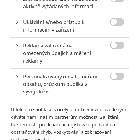
Obsazení filmu

aktivně vyžádaných informací
Futurologický kongres
Ukládání a/nebo přístup k

informacím v zařízení
Danny Huston
*/10
Herec
Reklama založená na

omezených údajích a měření
Harvey Keitel
Nerecenzováno
reklamy
Herec
Personalizovaný obsah, měření
*/10

obsahu, průzkum publika a
vývoj služeb
Zatím nehodnoceno
Udělením souhlasu s účely a funkcemi zde uvedenými
Pro hodnocení musíte být přihlášen.
dáváte nám i našim partnerům možnost: Zajištění
bezpečnosti, předcházení a zjišťování podvodů a
Jméno:
odstraňování chyb, Poskytování a zobrazování
reklamy a obsahu