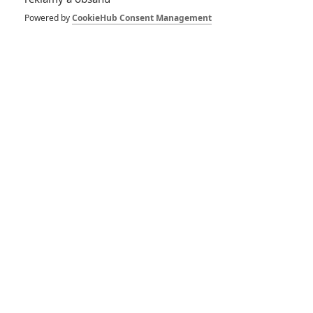
Powered by
CookieHub Consent Management
Heslo:
Zůstat přihlášen
Buďte první kdo okomentuje film