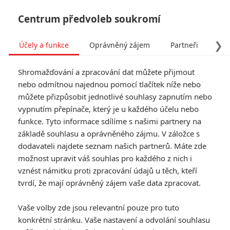
Centrum předvoleb soukromí
❯
Účely a funkce
Oprávněný zájem
Partneři
Pro
Tog
Shromažďování a zpracování dat můžete přijmout
navi
nebo odmítnou najednou pomocí tlačítek níže nebo
můžete přizpůsobit jednotlivé souhlasy zapnutím nebo
vypnutím přepínače, který je u každého účelu nebo
funkce. Tyto informace sdílíme s našimi partnery na
základě souhlasu a oprávněného zájmu. V záložce s
dodavateli najdete seznam našich partnerů. Máte zde
možnost upravit váš souhlas pro každého z nich i
vznést námitku proti zpracování údajů u těch, kteří
tvrdí, že mají oprávněný zájem vaše data zpracovat.
Vaše volby zde jsou relevantní pouze pro tuto
konkrétní stránku. Vaše nastavení a odvolání souhlasu