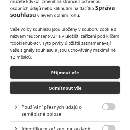
můžete kdykoli změnit na stránce s
ochranou
Správa
osobních údajů
nebo kliknutím na tlačítko
souhlasu
v levém dolním rohu.
Futurologický kongres
Vaše volby souhlasu jsou uloženy v souboru cookie s
názvem "euconsent-v2" a v úložišti zařízení pod klíčem
Herečka Robin Wright hraje sebe samu: filmovou hvězdu za
"cookiehub-ac". Tyto prvky úložiště zaznamenávají
zenitem, které s přibývajícími vráskami ubývá rolí. Na stole leží
vaše signály souhlasu a jsou uchovávány maximálně
možná poslední velká nabídka. Filmové studio chce naskenovat její
12 měsíců.
tělo, pohyby i emoce, a koupit si tak virtuální herečku, která už
nezestárne ani o den. Strach z konce kariéry, příslib věčného mládí
ve světě filmu a štědrá finanční kompenzace nakonec Robin přimějí
Přijmout vše
souhlasit. Po dvaceti letech se vydává jednat o prodloužení
smlouvy na futurologický kongres. Ocitá se ve světě zcela
Odmítnout vše
transformovaném a fantazijním, v animované zóně, kde každý
může být, kým chce. Vizuálně omračující zpracování povídky
kultovního autora sci-fi Stanisława Lema (Solaris) je osobitou
reflexí společnosti, která vzývá kult mládí a opájí se průmyslově
Používání přesných údajů o
vyráběnými iluzemi.

zeměpisné poloze
Identifikace zařízení na základě