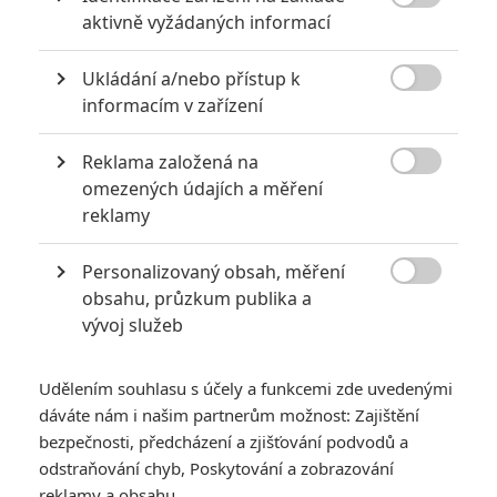
KOMENTÁŘE
0

aktivně vyžádaných informací
Ukládání a/nebo přístup k

informacím v zařízení
Reklama založená na
PŘIDAT NOVÝ KOMENTÁŘ

omezených údajích a měření
reklamy
Pro psaní komentářů, se přihlašte.
Personalizovaný obsah, měření

obsahu, průzkum publika a
*/10
*/10
vývoj služeb
Nerecenzováno
Zatím nehodnoceno
Udělením souhlasu s účely a funkcemi zde uvedenými
dáváte nám i našim partnerům možnost: Zajištění
Pro hodnocení musíte být přihlášen.
bezpečnosti, předcházení a zjišťování podvodů a
Jméno:
odstraňování chyb, Poskytování a zobrazování
reklamy a obsahu