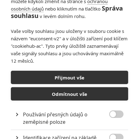
můžete kdykoli změnit na stránce s
ochranou
Správa
osobních údajů
nebo kliknutím na tlačítko
souhlasu
v levém dolním rohu.
Futurologický kongres
Vaše volby souhlasu jsou uloženy v souboru cookie s
názvem "euconsent-v2" a v úložišti zařízení pod klíčem
Herečka Robin Wright hraje sebe samu: filmovou hvězdu za
"cookiehub-ac". Tyto prvky úložiště zaznamenávají
zenitem, které s přibývajícími vráskami ubývá rolí. Na stole leží
vaše signály souhlasu a jsou uchovávány maximálně
možná poslední velká nabídka. Filmové studio chce naskenovat její
12 měsíců.
tělo, pohyby i emoce, a koupit si tak virtuální herečku, která už
nezestárne ani o den. Strach z konce kariéry, příslib věčného mládí
ve světě filmu a štědrá finanční kompenzace nakonec Robin přimějí
Přijmout vše
souhlasit. Po dvaceti letech se vydává jednat o prodloužení
smlouvy na futurologický kongres. Ocitá se ve světě zcela
Odmítnout vše
transformovaném a fantazijním, v animované zóně, kde každý
může být, kým chce. Vizuálně omračující zpracování povídky
kultovního autora sci-fi Stanisława Lema (Solaris) je osobitou
reflexí společnosti, která vzývá kult mládí a opájí se průmyslově
Používání přesných údajů o
vyráběnými iluzemi.

zeměpisné poloze
Identifikace zařízení na základě