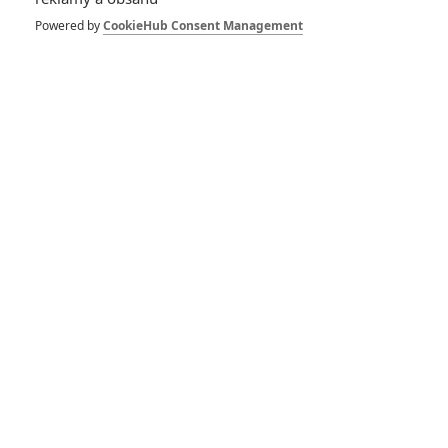
Powered by
CookieHub Consent Management
Heslo:
Zůstat přihlášen
Buďte první kdo okomentuje film