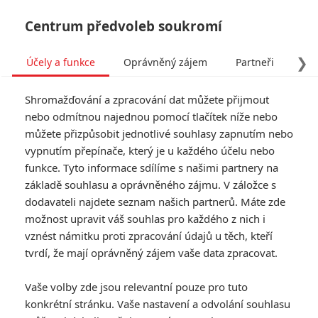
Centrum předvoleb soukromí
❯
Účely a funkce
Oprávněný zájem
Partneři
Pro
Tog
Shromažďování a zpracování dat můžete přijmout
navi
nebo odmítnou najednou pomocí tlačítek níže nebo
můžete přizpůsobit jednotlivé souhlasy zapnutím nebo
vypnutím přepínače, který je u každého účelu nebo
funkce. Tyto informace sdílíme s našimi partnery na
základě souhlasu a oprávněného zájmu. V záložce s
dodavateli najdete seznam našich partnerů. Máte zde
možnost upravit váš souhlas pro každého z nich i
vznést námitku proti zpracování údajů u těch, kteří
tvrdí, že mají oprávněný zájem vaše data zpracovat.
Vaše volby zde jsou relevantní pouze pro tuto
konkrétní stránku. Vaše nastavení a odvolání souhlasu