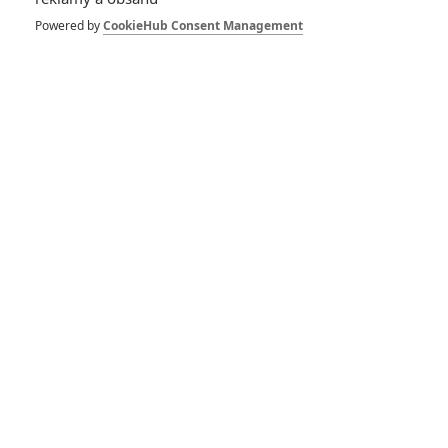
Powered by
CookieHub Consent Management
DISKUZE
PŘIHLÁSIT
REGISTROVAT
Šéfredaktor webu je
Petr Slavík
, e-mail
redakce@fandimefilmu.cz
Máte-li zájem o inzerci na našem webu napište nám na e-mail
redakce@fandimefilmu.cz
Ochrana osobních údajů
|
Zásady používání cookies
|
Pravidla webu
|
Upravit nastavení soukromí