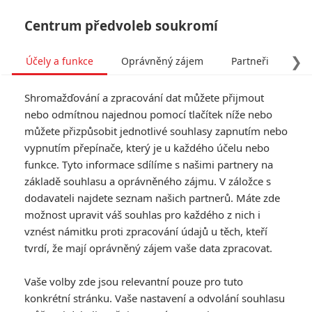
Centrum předvoleb soukromí
❯
Účely a funkce
Oprávněný zájem
Partneři
Pro
Tog
Shromažďování a zpracování dat můžete přijmout
navi
nebo odmítnou najednou pomocí tlačítek níže nebo
můžete přizpůsobit jednotlivé souhlasy zapnutím nebo
vypnutím přepínače, který je u každého účelu nebo
funkce. Tyto informace sdílíme s našimi partnery na
The Bunker
základě souhlasu a oprávněného zájmu. V záložce s
dodavateli najdete seznam našich partnerů. Máte zde
možnost upravit váš souhlas pro každého z nich i
vznést námitku proti zpracování údajů u těch, kteří
tvrdí, že mají oprávněný zájem vaše data zpracovat.
Vaše volby zde jsou relevantní pouze pro tuto
konkrétní stránku. Vaše nastavení a odvolání souhlasu