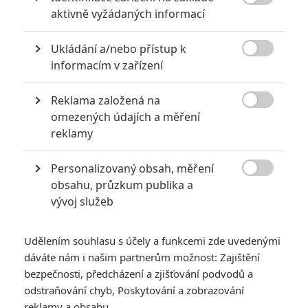

aktivně vyžádaných informací
Pro hodnocení musíte být přihlášen.
Jméno:
Ukládání a/nebo přístup k

informacím v zařízení
Reklama založená na
Heslo:

omezených údajích a měření
reklamy
Personalizovaný obsah, měření
Zůstat přihlášen

obsahu, průzkum publika a
vývoj služeb
Udělením souhlasu s účely a funkcemi zde uvedenými
dáváte nám i našim partnerům možnost: Zajištění
Buďte první kdo okomentuje film
bezpečnosti, předcházení a zjišťování podvodů a
odstraňování chyb, Poskytování a zobrazování
reklamy a obsahu