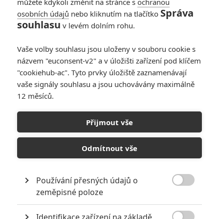
můžete kdykoli změnit na stránce s
ochranou
Správa
osobních údajů
nebo kliknutím na tlačítko
souhlasu
v levém dolním rohu.
KOMENTÁŘE
0
Vaše volby souhlasu jsou uloženy v souboru cookie s
názvem "euconsent-v2" a v úložišti zařízení pod klíčem
"cookiehub-ac". Tyto prvky úložiště zaznamenávají
vaše signály souhlasu a jsou uchovávány maximálně
12 měsíců.
Přijmout vše
PŘIDAT NOVÝ KOMENTÁŘ
Pro psaní komentářů, se přihlašte.
Odmítnout vše
*/10
*/10
Používání přesných údajů o

zeměpisné poloze
Nerecenzováno
Zatím nehodnoceno
Identifikace zařízení na základě