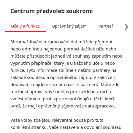
Centrum předvoleb soukromí
❯
Účely a funkce
Oprávněný zájem
Partneři
Pro
Tog
Shromažďování a zpracování dat můžete přijmout
navi
nebo odmítnou najednou pomocí tlačítek níže nebo
můžete přizpůsobit jednotlivé souhlasy zapnutím nebo
vypnutím přepínače, který je u každého účelu nebo
funkce. Tyto informace sdílíme s našimi partnery na
základě souhlasu a oprávněného zájmu. V záložce s
dodavateli najdete seznam našich partnerů. Máte zde
možnost upravit váš souhlas pro každého z nich i
vznést námitku proti zpracování údajů u těch, kteří
tvrdí, že mají oprávněný zájem vaše data zpracovat.
Vaše volby zde jsou relevantní pouze pro tuto
konkrétní stránku. Vaše nastavení a odvolání souhlasu