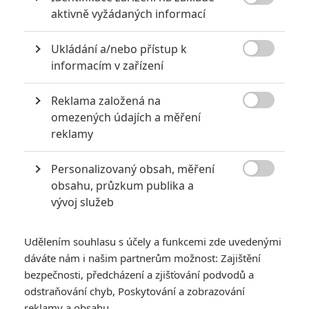
projevuje nebývalou agresivitou nakažených, kteří záměrně

aktivně vyžádaných informací
napadají ty, jimž se nemoc zatím vyhýbá. Uprostřed apokalypsy
musí Gerry najít zdroj nákazy, protože bez jeho lokalizace nelze v
boji s neviditelným nepřítelem uspět. Hledání příslovečné jehly v
Ukládání a/nebo přístup k
kupce sena by pravděpodobně bylo mnohem snazší, protože cíl

informacím v zařízení
Gerryho mise se může ukrývat kdekoliv na světě.
Reklama založená na
TAGY
World War Z
Svetova valka Z
Světová válka Z

omezených údajích a měření
reklamy
Personalizovaný obsah, měření

obsahu, průzkum publika a
vývoj služeb
Brad Pitt
James Badge Dale
Ruth Negga
Udělením souhlasu s účely a funkcemi zde uvedenými
Herec
Herec
Herec
dáváte nám i našim partnerům možnost: Zajištění
bezpečnosti, předcházení a zjišťování podvodů a
odstraňování chyb, Poskytování a zobrazování
reklamy a obsahu