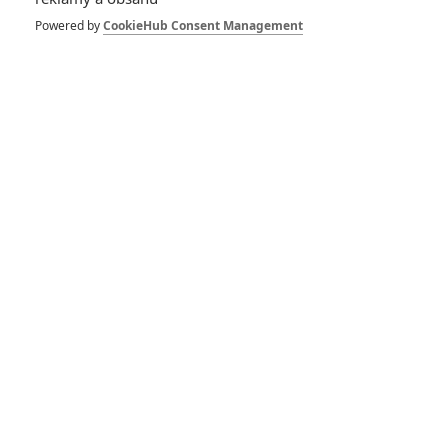
Powered by
CookieHub Consent Management
Peter Capaldi
Herec
Zobrazit další aktéry filmu
Vstoupit do galerie
Počet: 1
Světová válka Z 2:
Jak by vypadala