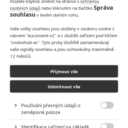
můžete kdykoli změnit na stránce s
ochranou
Správa
osobních údajů
nebo kliknutím na tlačítko
souhlasu
v levém dolním rohu.
Světová válka Z
Vaše volby souhlasu jsou uloženy v souboru cookie s
Originální název:
World War Z
názvem "euconsent-v2" a v úložišti zařízení pod klíčem
Český název:
Světová válka Z
"cookiehub-ac". Tyto prvky úložiště zaznamenávají
Premiéra:
21.06.2013
vaše signály souhlasu a jsou uchovávány maximálně
Česká premiéra:
02.10.2013
12 měsíců.
Žánr:
Akční
,
Sci-Fi
,
Drama
,
Thriller
,
Horor
Země původu:
USA
,
Malta
Přijmout vše
Gerry Lane (Brad Pitt) pracuje pod hlavičkou Organizace spojených
národů jako expert na řešení nejrůznějších krizových situací.
Odmítnout vše
Kdykoliv se někde na světě mimořádně vyhrotí místní poměry,
Gerry přijede a většinou dokáže identifikovat zdroj krize a nalézt
řešení na uklidnění situace. Tyto schopnosti se mu budou náramně
Používání přesných údajů o
hodit, protože v podobnou horkou destinaci se právě proměnil celý

svět. Lidstvo začala ve velkém decimovat virová epidemie
zeměpisné poloze
gigantických proporcí, a pokud se ji nepodaří co nejrychleji zastavit,
nebude už koho zachraňovat. Situace je o to horší, že se virus
Identifikace zařízení na základě