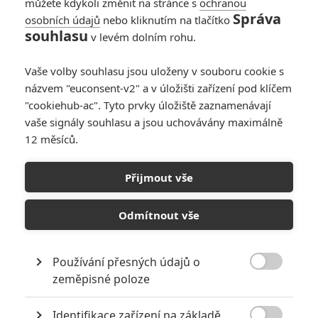
můžete kdykoli změnit na stránce s
ochranou
učinit jí svým domovem. Opustila
Správa
osobních údajů
nebo kliknutím na tlačítko
svět bohatství a výsad a dokázala
souhlasu
uskutečnit nový začátek se svou
v levém dolním rohu.
rodinou. Vše co chtěli byla změna
krajiny, to co našli, změnilo navždy jejich životy. Poznali nejen
Vaše volby souhlasu jsou uloženy v souboru cookie s
dobrodružství a krásu Afriky, ale i krutou a nevyzpytatelnou přirodu
názvem "euconsent-v2" a v úložišti zařízení pod klíčem
s nebezpečnými lovci a zvířaty.
"cookiehub-ac". Tyto prvky úložiště zaznamenávají
vaše signály souhlasu a jsou uchovávány maximálně
12 měsíců.
Galerie k filmu Snila jsem o
Africe
Přijmout vše
Odmítnout vše
« Předchozí
Další »
Používání přesných údajů o

zeměpisné poloze
Identifikace zařízení na základě