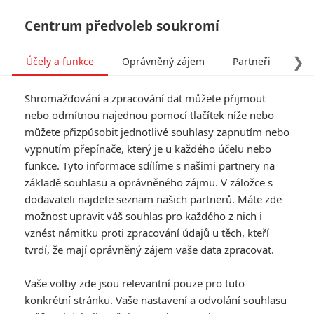
Centrum předvoleb soukromí
❯
Účely a funkce
Oprávněný zájem
Partneři
Pro
Tog
Shromažďování a zpracování dat můžete přijmout
navi
nebo odmítnou najednou pomocí tlačítek níže nebo
můžete přizpůsobit jednotlivé souhlasy zapnutím nebo
vypnutím přepínače, který je u každého účelu nebo
funkce. Tyto informace sdílíme s našimi partnery na
Snila jsem o
základě souhlasu a oprávněného zájmu. V záložce s
Africe
dodavateli najdete seznam našich partnerů. Máte zde
možnost upravit váš souhlas pro každého z nich i
Od režiséra filmu OHNIVÉ VOZY
vznést námitku proti zpracování údajů u těch, kteří
přichází příběh natočen podle
tvrdí, že mají oprávněný zájem vaše data zpracovat.
skutečné události o ženě, které
se podařilo splnit si své sny. Jako
Vaše volby zde jsou relevantní pouze pro tuto
dítě objevila krásu a divokost
konkrétní stránku. Vaše nastavení a odvolání souhlasu
Afriky. Jako dospělá se rozhodla