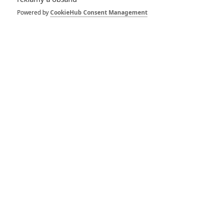
Powered by
CookieHub Consent Management
GALERIE
*/10
*/10
Nerecenzováno
Zatím nehodnoceno
Pro hodnocení musíte být přihlášen.
Jméno: