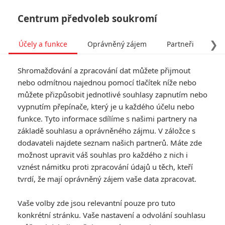
Centrum předvoleb soukromí
❯
Účely a funkce
Oprávněný zájem
Partneři
Pro
Tog
Shromažďování a zpracování dat můžete přijmout
navi
nebo odmítnou najednou pomocí tlačítek níže nebo
můžete přizpůsobit jednotlivé souhlasy zapnutím nebo
vypnutím přepínače, který je u každého účelu nebo
funkce. Tyto informace sdílíme s našimi partnery na
15 minut
základě souhlasu a oprávněného zájmu. V záložce s
dodavateli najdete seznam našich partnerů. Máte zde
V dnešním světě existují pro
možnost upravit váš souhlas pro každého z nich i
vraždu pouhé tři potřeby: motiv,
vznést námitku proti zpracování údajů u těch, kteří
prostředky...a média. Robert
DeNiro a Edward Burns zažívají
tvrdí, že mají oprávněný zájem vaše data zpracovat.
pořádné horko v akcí nabitém
thrilleru o dvou
Vaše volby zde jsou relevantní pouze pro tuto
východoevropských zločincích,
konkrétní stránku. Vaše nastavení a odvolání souhlasu
kteří si uvědomují, že v Americe