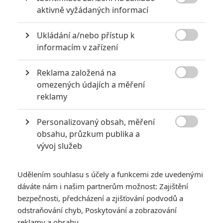

aktivně vyžádaných informací
*/10
*/10
Ukládání a/nebo přístup k

informacím v zařízení
Nerecenzováno
Zatím nehodnoceno
Reklama založená na
Pro hodnocení musíte být přihlášen.

omezených údajích a měření
Jméno:
reklamy
Personalizovaný obsah, měření

obsahu, průzkum publika a
Heslo:
vývoj služeb
Udělením souhlasu s účely a funkcemi zde uvedenými
dáváte nám i našim partnerům možnost: Zajištění
Zůstat přihlášen
bezpečnosti, předcházení a zjišťování podvodů a
odstraňování chyb, Poskytování a zobrazování
reklamy a obsahu