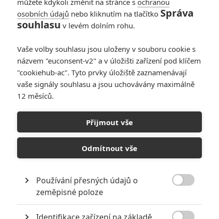
můžete kdykoli změnit na stránce s
ochranou
lze slávu a bohatství s jistotou
Správa
osobních údajů
nebo kliknutím na tlačítko
získat brutálním a mediálně
souhlasu
v levém dolním rohu.
zajímavým činem. Na stopě jim
jsou zkušený specialista na
vraždy (Robert DeNiro) a mladý vyšetřovatel žhářství (Edward
Vaše volby souhlasu jsou uloženy v souboru cookie s
Burns). Pod tlakem spravedlnosti a pod drobnohledem zuřivé
názvem "euconsent-v2" a v úložišti zařízení pod klíčem
bulvární televize jsou oba zataženi do zabijácké hry kočky s myší, v
"cookiehub-ac". Tyto prvky úložiště zaznamenávají
níž se drsné ulice New Yorku mění v bitevní pole.
vaše signály souhlasu a jsou uchovávány maximálně
12 měsíců.
KOMENTÁŘE
0
Přijmout vše
Odmítnout vše
Používání přesných údajů o
PŘIDAT NOVÝ KOMENTÁŘ

zeměpisné poloze
Pro psaní komentářů, se přihlašte.
Identifikace zařízení na základě