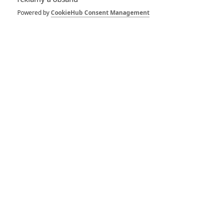
Powered by
CookieHub Consent Management
Buďte první kdo okomentuje film
DISKUZE
PŘIHLÁSIT
REGISTROVAT