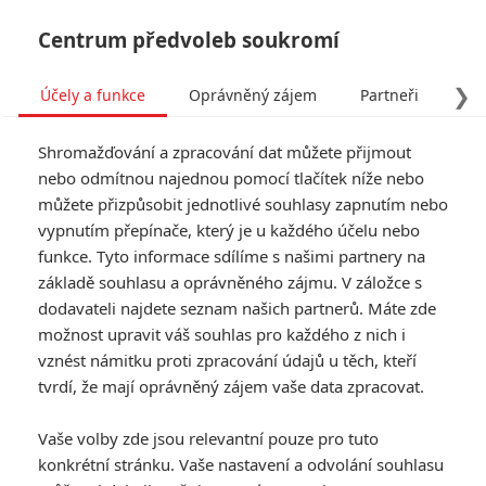
Centrum předvoleb soukromí
❯
Účely a funkce
Oprávněný zájem
Partneři
Pro
Tog
Shromažďování a zpracování dat můžete přijmout
navi
nebo odmítnou najednou pomocí tlačítek níže nebo
můžete přizpůsobit jednotlivé souhlasy zapnutím nebo
vypnutím přepínače, který je u každého účelu nebo
funkce. Tyto informace sdílíme s našimi partnery na
Kurevská
základě souhlasu a oprávněného zájmu. V záložce s
nakládačka
dodavateli najdete seznam našich partnerů. Máte zde
možnost upravit váš souhlas pro každého z nich i
Připojte se k akční
vznést námitku proti zpracování údajů u těch, kteří
jízdě/seznamte se s komandem
tvrdí, že mají oprávněný zájem vaše data zpracovat.
tří nejkrásnějších žen, jaké jste
kdy ve filmu viděli! Hel, Trixie a
Vaše volby zde jsou relevantní pouze pro tuto
Camero jsou opravdové
konkrétní stránku. Vaše nastavení a odvolání souhlasu
sexbomby, které vedle svých