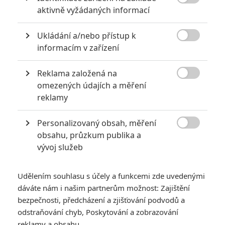

aktivně vyžádaných informací
*/10
*/10
Ukládání a/nebo přístup k

informacím v zařízení
Nerecenzováno
Zatím nehodnoceno
Reklama založená na
Pro hodnocení musíte být přihlášen.

omezených údajích a měření
Jméno:
reklamy
Personalizovaný obsah, měření

obsahu, průzkum publika a
Heslo:
vývoj služeb
Udělením souhlasu s účely a funkcemi zde uvedenými
Zůstat přihlášen
dáváte nám i našim partnerům možnost: Zajištění
bezpečnosti, předcházení a zjišťování podvodů a
odstraňování chyb, Poskytování a zobrazování
reklamy a obsahu