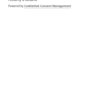
Powered by
CookieHub Consent Management
Buďte první kdo okomentuje film
DISKUZE
PŘIHLÁSIT
REGISTROVAT