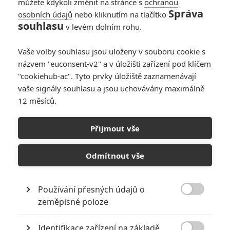
můžete kdykoli změnit na stránce s
ochranou
vnadných křivek ovládají také
Správa
osobních údajů
nebo kliknutím na tlačítko
všechny typy zbraní a pěstní
souhlasu
souboje. Společně hledají v
v levém dolním rohu.
poušti diamanty v hodnotě 200
milionů dolarů, aby mohly začít své životy od začátku. Jednoduchý
Vaše volby souhlasu jsou uloženy v souboru cookie s
plán se ale zkomplikuje, když se proti nim postaví největší lotři
názvem "euconsent-v2" a v úložišti zařízení pod klíčem
místního podsvětí. Nenechte si ujít tuto atraktivní podívanou plnou
"cookiehub-ac". Tyto prvky úložiště zaznamenávají
skvělých comicsových triků a zběsile nádherných žen!
vaše signály souhlasu a jsou uchovávány maximálně
12 měsíců.
KOMENTÁŘE
0
Přijmout vše
Odmítnout vše
Používání přesných údajů o
PŘIDAT NOVÝ KOMENTÁŘ

zeměpisné poloze
Pro psaní komentářů, se přihlašte.
Identifikace zařízení na základě