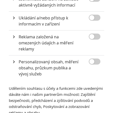

aktivně vyžádaných informací
Ukládání a/nebo přístup k

informacím v zařízení
Reklama založená na
Tvůrci Já, padoucha opět přinášejí příjemnější animák,

omezených údajích a měření
než by se mohlo na první pohled zdát.
reklamy
Mazlíčci
byli od začátku sázkou na jistotu. Trailery pobavily,
Personalizovaný obsah, měření
nalákaly celé rodiny a ukázaly, že když se tvůrci obou dílů
Já,

obsahu, průzkum publika a
padouch
a
Mimoňů
rozhodnou stvořit nový svět, musí
vývoj služeb
zákonitě vzniknout nový hit. První tržby vyskočily do
závratných výšin a měsíc po americké premiéře konečně
Udělením souhlasu s účely a funkcemi zde uvedenými
máme možnost vidět, kudy vede cesta tentokrát.
dáváte nám i našim partnerům možnost: Zajištění
bezpečnosti, předcházení a zjišťování podvodů a
Za sebe musím říct, že výše zmiňované kousky mám rád, obě
odstraňování chyb, Poskytování a zobrazování
Gruovy eskapády jsem viděl několikrát a i u dobrodružství
reklamy a obsahu