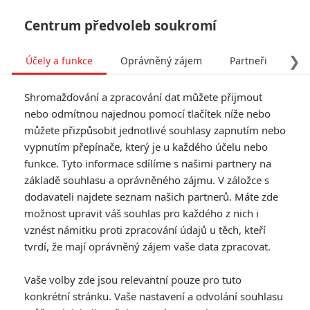
Centrum předvoleb soukromí
❯
Účely a funkce
Oprávněný zájem
Partneři
Pro
Tog
Shromažďování a zpracování dat můžete přijmout
navi
nebo odmítnou najednou pomocí tlačítek níže nebo
můžete přizpůsobit jednotlivé souhlasy zapnutím nebo
vypnutím přepínače, který je u každého účelu nebo
funkce. Tyto informace sdílíme s našimi partnery na
základě souhlasu a oprávněného zájmu. V záložce s
dodavateli najdete seznam našich partnerů. Máte zde
možnost upravit váš souhlas pro každého z nich i
vznést námitku proti zpracování údajů u těch, kteří
tvrdí, že mají oprávněný zájem vaše data zpracovat.
Vaše volby zde jsou relevantní pouze pro tuto
konkrétní stránku. Vaše nastavení a odvolání souhlasu