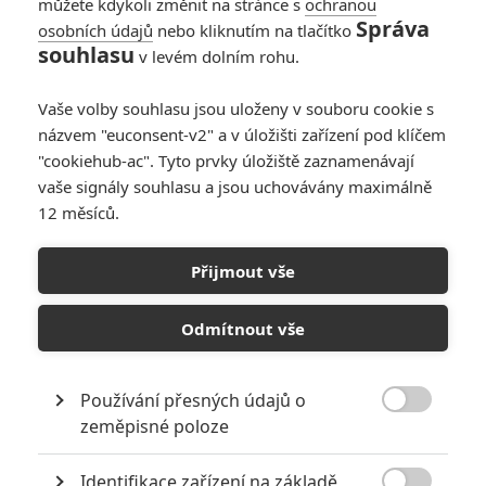
můžete kdykoli změnit na stránce s
ochranou
Správa
osobních údajů
nebo kliknutím na tlačítko
souhlasu
v levém dolním rohu.
Vaše volby souhlasu jsou uloženy v souboru cookie s
názvem "euconsent-v2" a v úložišti zařízení pod klíčem
"cookiehub-ac". Tyto prvky úložiště zaznamenávají
vaše signály souhlasu a jsou uchovávány maximálně
12 měsíců.
Recenze: Tajný život
mazlíčků
Přijmout vše
Napsal:
Lukáš Novotný - (novoten)
, 12.08.2016 20:20
Odmítnout vše
Používání přesných údajů o

zeměpisné poloze
Identifikace zařízení na základě