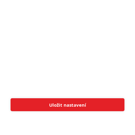
5
zámku úroveň štědrovečerních
pohádek nepozvedla
8
Recenze: Občanská válka
6
Recenze: Godzilla x Kong: Nové
impérium
8
Recenze: Opičí muž
POSLEDNÍ KOMENTOVANÉ
Uložit nastavení
Tato stránka používá soubory cookies.
Více informací
Rozumím
3
ČLÁNEK | 01.08.2026 16:40
Marvel nečekaně zrušil již schválené pokračování