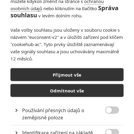
můžete kdykoli změnit na stránce s
ochranou
Správa
osobních údajů
nebo kliknutím na tlačítko
souhlasu
v levém dolním rohu.
Vaše volby souhlasu jsou uloženy v souboru cookie s
názvem "euconsent-v2" a v úložišti zařízení pod klíčem
"cookiehub-ac". Tyto prvky úložiště zaznamenávají
vaše signály souhlasu a jsou uchovávány maximálně
12 měsíců.
Legenda o Tarzanovi: Zatím
nejlepší trailer ze všech
Přijmout vše
Napsal:
Petr Slavík - (Anarvin)
, 12.06.2016 18:45
Odmítnout vše
Používání přesných údajů o

zeměpisné poloze
Identifikace zařízení na základě