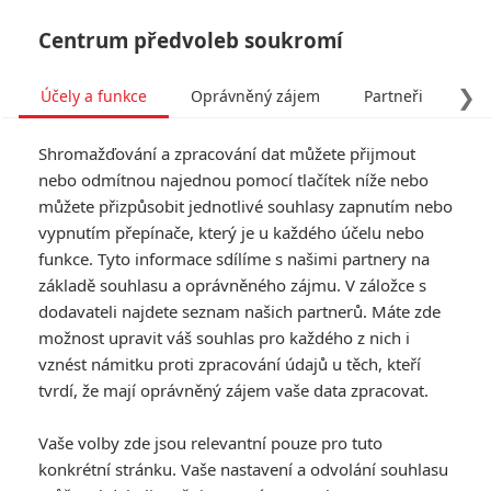
Centrum předvoleb soukromí
❯
Účely a funkce
Oprávněný zájem
Partneři
Pro
Tog
Shromažďování a zpracování dat můžete přijmout
navi
nebo odmítnou najednou pomocí tlačítek níže nebo
můžete přizpůsobit jednotlivé souhlasy zapnutím nebo
vypnutím přepínače, který je u každého účelu nebo
funkce. Tyto informace sdílíme s našimi partnery na
základě souhlasu a oprávněného zájmu. V záložce s
dodavateli najdete seznam našich partnerů. Máte zde
možnost upravit váš souhlas pro každého z nich i
vznést námitku proti zpracování údajů u těch, kteří
tvrdí, že mají oprávněný zájem vaše data zpracovat.
Vaše volby zde jsou relevantní pouze pro tuto
konkrétní stránku. Vaše nastavení a odvolání souhlasu