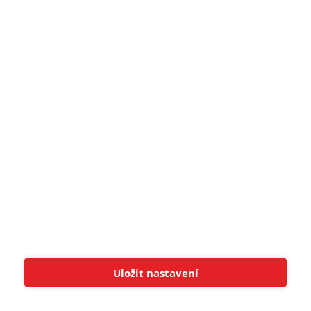
5
Recenze: Záhada strašidelného
zámku úroveň štědrovečerních
pohádek nepozvedla
8
Recenze: Občanská válka
6
Recenze: Godzilla x Kong: Nové
impérium
8
Recenze: Opičí muž
POSLEDNÍ KOMENTOVANÉ
Uložit nastavení
Tato stránka používá soubory cookies.
Více informací
Rozumím
3
ČLÁNEK | 01.08.2026 16:40