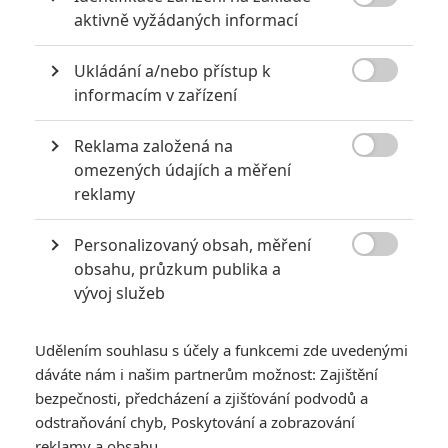

aktivně vyžádaných informací
Ukládání a/nebo přístup k

informacím v zařízení
Reklama založená na
Zobrazit další 3 obrázky

omezených údajích a měření
reklamy
Přidáváme čtyřku nejnovějších plakátů.
Personalizovaný obsah, měření
Tarzan je takový zvláštní pavouk. O žádném letošním letním

obsahu, průzkum publika a
blockbusteru se nemluví méně. Jde evidentně o drahý,
vývoj služeb
výpravný snímek, který natočil režisér posledních čtyř
(úspěšných a populárních) částí ságy Harryho Pottera. Hrdina
Udělením souhlasu s účely a funkcemi zde uvedenými
navíc divákům není nijak neznámý a
Kniha džunglí
nedávno
dáváte nám i našim partnerům možnost: Zajištění
v kinech bodovala, takže dobrodružství z pralesa zjevně
bezpečnosti, předcházení a zjišťování podvodů a
diváckou zvědavost stále vzbudit dokáže. Jenže o Tarzanovi
odstraňování chyb, Poskytování a zobrazování
dlouho studio mlčelo, a když konečně dorazily trailery, žádné
reklamy a obsahu