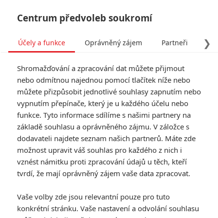
Centrum předvoleb soukromí
❯
Účely a funkce
Oprávněný zájem
Partneři
Pro
Tog
Shromažďování a zpracování dat můžete přijmout
navi
nebo odmítnou najednou pomocí tlačítek níže nebo
můžete přizpůsobit jednotlivé souhlasy zapnutím nebo
vypnutím přepínače, který je u každého účelu nebo
funkce. Tyto informace sdílíme s našimi partnery na
základě souhlasu a oprávněného zájmu. V záložce s
dodavateli najdete seznam našich partnerů. Máte zde
možnost upravit váš souhlas pro každého z nich i
vznést námitku proti zpracování údajů u těch, kteří
tvrdí, že mají oprávněný zájem vaše data zpracovat.
Vaše volby zde jsou relevantní pouze pro tuto
konkrétní stránku. Vaše nastavení a odvolání souhlasu