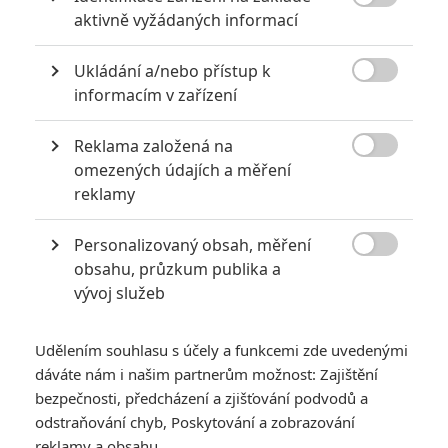

aktivně vyžádaných informací
Ukládání a/nebo přístup k

informacím v zařízení
Reklama založená na
Komediální postapokalyptické sci-fi se chopili producent

omezených údajích a měření
starších marvelovek a studio Lionsgate.
reklamy
Studio
Lionsgate
stále vyhlíží svou další velkou sérii po
Personalizovaný obsah, měření
skončení
Hunger Games
. Slušně by pod kotlem mohla přitopit

obsahu, průzkum publika a
Odyssea, ale dravé mladé studio samozřejmě nezůstane u
vývoj služeb
jedné značky. Dalším zajímavým přírůstkem do portfolia by
měla být adaptace videoherní série
Borderlands
.
Udělením souhlasu s účely a funkcemi zde uvedenými
dáváte nám i našim partnerům možnost: Zajištění
Akční sci-fi střílečka s RPG prvky se odehrává na Pandoře,
bezpečnosti, předcházení a zjišťování podvodů a
planetě na okraji vesmíru. Planeta byla vytipována jako
odstraňování chyb, Poskytování a zobrazování
potenciální naleziště cenných mimozemských technologií,
reklamy a obsahu