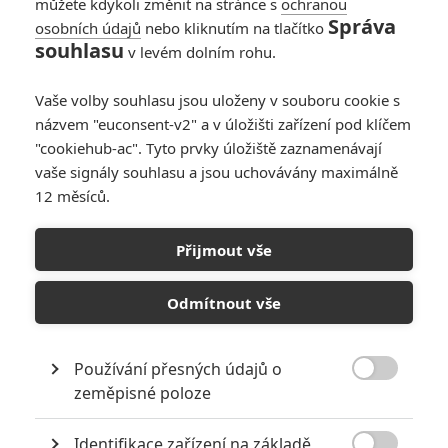
můžete kdykoli změnit na stránce s
ochranou
Správa
osobních údajů
nebo kliknutím na tlačítko
souhlasu
v levém dolním rohu.
Vaše volby souhlasu jsou uloženy v souboru cookie s
názvem "euconsent-v2" a v úložišti zařízení pod klíčem
"cookiehub-ac". Tyto prvky úložiště zaznamenávají
vaše signály souhlasu a jsou uchovávány maximálně
12 měsíců.
Borderlands: Populární
videohra míří na plátna
Přijmout vše
Napsal:
Petr Slavík - (Anarvin)
, 28.08.2015 20:20
Odmítnout vše
Používání přesných údajů o

zeměpisné poloze
Identifikace zařízení na základě