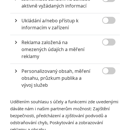

aktivně vyžádaných informací
Ukládání a/nebo přístup k

informacím v zařízení
Reklama založená na
Uměle vytvořený živočišný druh pronásleduje hrdinu

omezených údajích a měření
Jurského světa.
reklamy
Jurský svět
se učí od
Jurského parku
ve všem podstatném.
Personalizovaný obsah, měření
Také z nejnebezpečnějšího dinosaura uvidíme nejprve jen

obsahu, průzkum publika a
části, než se ukáže ve svém plném majestátu. Zatím tedy
vývoj služeb
v obřím betonovém kotci dusají Indominovi obří nohy a
chňapají jeho o nic menší drápy. Těmi by se daly kosit
Udělením souhlasu s účely a funkcemi zde uvedenými
kukuřičné lány, takže hrdina v podání
Chrise Pratta
dobře
dáváte nám i našim partnerům možnost: Zajištění
dělá, že prchá. V kontrolním centru pak majitel parku Simon
bezpečnosti, předcházení a zjišťování podvodů a
odstraňování chyb, Poskytování a zobrazování
Masrani (
Irrfan Khan
) ukazuje, že pro bezpečnost
reklamy a obsahu