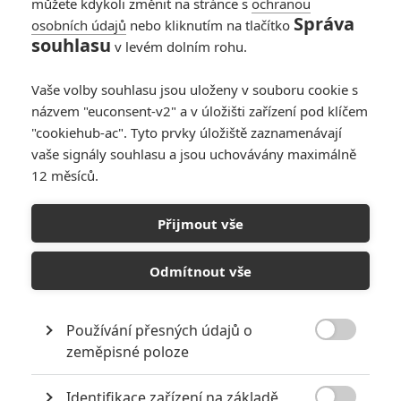
můžete kdykoli změnit na stránce s
ochranou
Správa
osobních údajů
nebo kliknutím na tlačítko
souhlasu
v levém dolním rohu.
Vaše volby souhlasu jsou uloženy v souboru cookie s
názvem "euconsent-v2" a v úložišti zařízení pod klíčem
"cookiehub-ac". Tyto prvky úložiště zaznamenávají
vaše signály souhlasu a jsou uchovávány maximálně
12 měsíců.
Jurský svět: Indominus rex
honí Chrise Pratta
Přijmout vše
Napsal:
Petr Slavík - (Anarvin)
, 23.04.2015 23:00
Odmítnout vše
Používání přesných údajů o

zeměpisné poloze
Identifikace zařízení na základě