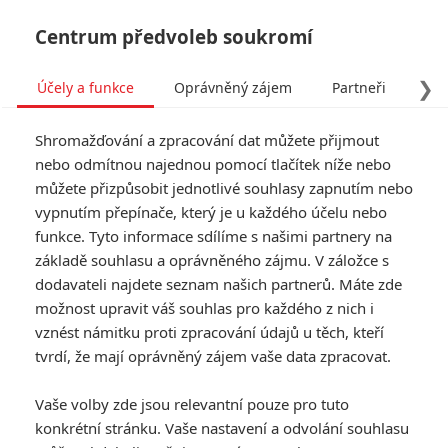
Centrum předvoleb soukromí
❯
Účely a funkce
Oprávněný zájem
Partneři
Pro
Tog
Shromažďování a zpracování dat můžete přijmout
navi
nebo odmítnou najednou pomocí tlačítek níže nebo
můžete přizpůsobit jednotlivé souhlasy zapnutím nebo
vypnutím přepínače, který je u každého účelu nebo
funkce. Tyto informace sdílíme s našimi partnery na
základě souhlasu a oprávněného zájmu. V záložce s
dodavateli najdete seznam našich partnerů. Máte zde
možnost upravit váš souhlas pro každého z nich i
vznést námitku proti zpracování údajů u těch, kteří
tvrdí, že mají oprávněný zájem vaše data zpracovat.
Vaše volby zde jsou relevantní pouze pro tuto
konkrétní stránku. Vaše nastavení a odvolání souhlasu