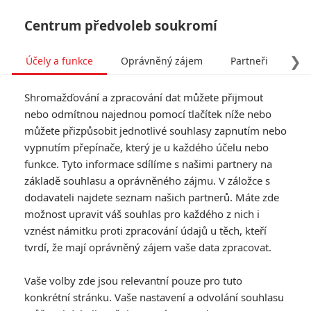
Centrum předvoleb soukromí
❯
Účely a funkce
Oprávněný zájem
Partneři
Pro
Tog
Shromažďování a zpracování dat můžete přijmout
navi
nebo odmítnou najednou pomocí tlačítek níže nebo
můžete přizpůsobit jednotlivé souhlasy zapnutím nebo
vypnutím přepínače, který je u každého účelu nebo
funkce. Tyto informace sdílíme s našimi partnery na
základě souhlasu a oprávněného zájmu. V záložce s
dodavateli najdete seznam našich partnerů. Máte zde
možnost upravit váš souhlas pro každého z nich i
vznést námitku proti zpracování údajů u těch, kteří
tvrdí, že mají oprávněný zájem vaše data zpracovat.
Vaše volby zde jsou relevantní pouze pro tuto
konkrétní stránku. Vaše nastavení a odvolání souhlasu