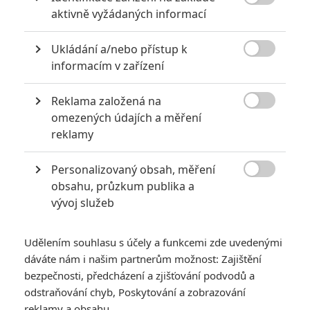

aktivně vyžádaných informací
Ukládání a/nebo přístup k

informacím v zařízení
Kromě toho však definitivně známe jméno na postu
Reklama založená na
režiséra.

omezených údajích a měření
Ať se vám to líbí nebo ne, Thora se v současnosti jen tak
reklamy
nezbavíme. Odhlédneme-li od toho, že už nějakou dobu útočí
Personalizovaný obsah, měření
v našich končinách na DVD a Blu-ray discích, můžeme jeho

obsahu, průzkum publika a
přítomnost spojit především s
trailerem k Avengers
. Ani poté,
vývoj služeb
co si tahle týmovka hned zkraje letní sezony odbyde svou
premiéru, se ale severského boha nezbavíme, poněvadž v
Udělením souhlasu s účely a funkcemi zde uvedenými
roce 2013 se na nás chystá už
druhé dobrodružství z
dáváte nám i našim partnerům možnost: Zajištění
Asgardu
. Thor 2 měl původně stanovené datum premiéry na
bezpečnosti, předcházení a zjišťování podvodů a
26. července 2013, studio Disney (které má celý projekt z
odstraňování chyb, Poskytování a zobrazování
velké části na starosti) se však rozhodlo odsunout premiéru
reklamy a obsahu