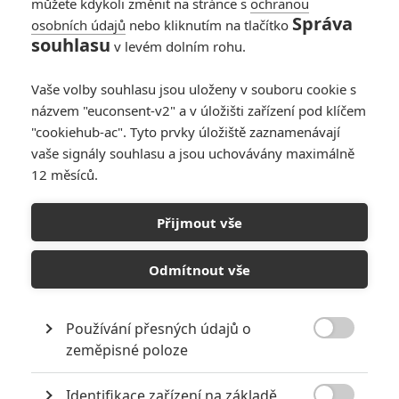
můžete kdykoli změnit na stránce s
ochranou
Správa
osobních údajů
nebo kliknutím na tlačítko
souhlasu
v levém dolním rohu.
Vaše volby souhlasu jsou uloženy v souboru cookie s
názvem "euconsent-v2" a v úložišti zařízení pod klíčem
"cookiehub-ac". Tyto prvky úložiště zaznamenávají
vaše signály souhlasu a jsou uchovávány maximálně
12 měsíců.
Thor 2 se odsouvá
Přijmout vše
Napsal:
Martin Svoboda - (svobik)
, 14.10.2011 00:01
Odmítnout vše
Používání přesných údajů o

zeměpisné poloze
Identifikace zařízení na základě