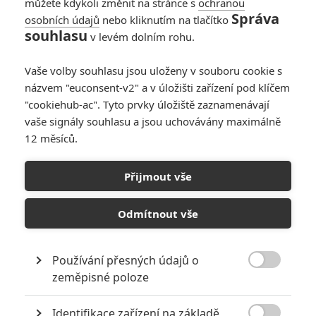
můžete kdykoli změnit na stránce s
ochranou
Správa
osobních údajů
nebo kliknutím na tlačítko
souhlasu
v levém dolním rohu.
Vaše volby souhlasu jsou uloženy v souboru cookie s
názvem "euconsent-v2" a v úložišti zařízení pod klíčem
"cookiehub-ac". Tyto prvky úložiště zaznamenávají
vaše signály souhlasu a jsou uchovávány maximálně
12 měsíců.
Strážci Galaxie: Čtyři nové
hrdinské spoty
Přijmout vše
Napsal:
Petr Slavík - (Anarvin)
, 20.02.2014 23:10
Odmítnout vše
Používání přesných údajů o

zeměpisné poloze
Identifikace zařízení na základě