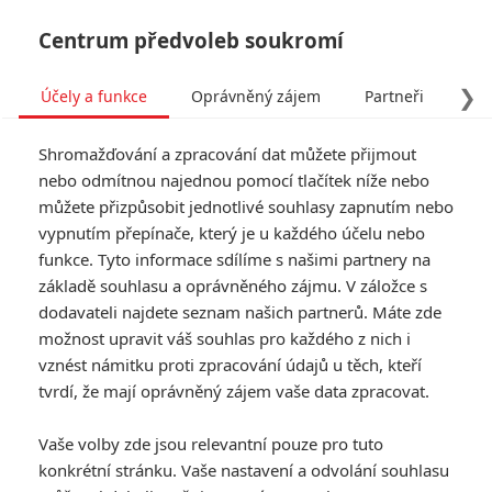
Centrum předvoleb soukromí
❯
Účely a funkce
Oprávněný zájem
Partneři
Pro
Tog
Shromažďování a zpracování dat můžete přijmout
navi
nebo odmítnou najednou pomocí tlačítek níže nebo
můžete přizpůsobit jednotlivé souhlasy zapnutím nebo
vypnutím přepínače, který je u každého účelu nebo
funkce. Tyto informace sdílíme s našimi partnery na
základě souhlasu a oprávněného zájmu. V záložce s
dodavateli najdete seznam našich partnerů. Máte zde
možnost upravit váš souhlas pro každého z nich i
vznést námitku proti zpracování údajů u těch, kteří
tvrdí, že mají oprávněný zájem vaše data zpracovat.
Vaše volby zde jsou relevantní pouze pro tuto
konkrétní stránku. Vaše nastavení a odvolání souhlasu