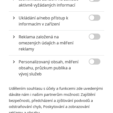

aktivně vyžádaných informací
Ukládání a/nebo přístup k

informacím v zařízení
Reklama založená na
Zobrazit další 1 obrázek

omezených údajích a měření
reklamy
Seznamte se s Grootem, Draxem, Gamorou, Rocket
Racoonem a Star-Lordem. AKTUALIZOVÁNO o nový
Personalizovaný obsah, měření
plakát

obsahu, průzkum publika a
vývoj služeb
AKTUALIZACE 2:
Přidáváme první plakát.
AKTUALIZACE:
Tak už je v playlistu i Star-Lord.
Udělením souhlasu s účely a funkcemi zde uvedenými
dáváte nám i našim partnerům možnost: Zajištění
Jak v jednom z aktuálních rozhovorů potvrdil režisér
James
bezpečnosti, předcházení a zjišťování podvodů a
Gunn
, první trailer na
Guardians of the Galaxy
se soustředil
odstraňování chyb, Poskytování a zobrazování
na Petera Quilla, jediného člena týmu, který vypadá jako
reklamy a obsahu