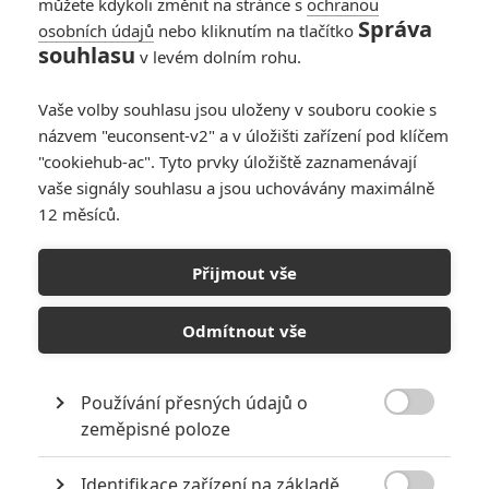
můžete kdykoli změnit na stránce s
ochranou
Správa
osobních údajů
nebo kliknutím na tlačítko
souhlasu
v levém dolním rohu.
Vaše volby souhlasu jsou uloženy v souboru cookie s
názvem "euconsent-v2" a v úložišti zařízení pod klíčem
"cookiehub-ac". Tyto prvky úložiště zaznamenávají
vaše signály souhlasu a jsou uchovávány maximálně
12 měsíců.
Rich Flu: V absurdní satiře
zabíjí záhadný virus pouze
Přijmout vše
bohaté
Odmítnout vše
Napsal:
Michal Janoušek - (Rudmen)
, 08.07.2026 17:00
Používání přesných údajů o

zeměpisné poloze
Identifikace zařízení na základě