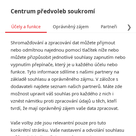
Centrum předvoleb soukromí
❯
Účely a funkce
Oprávněný zájem
Partneři
Pro
Tog
Shromažďování a zpracování dat můžete přijmout
navi
nebo odmítnou najednou pomocí tlačítek níže nebo
můžete přizpůsobit jednotlivé souhlasy zapnutím nebo
vypnutím přepínače, který je u každého účelu nebo
funkce. Tyto informace sdílíme s našimi partnery na
základě souhlasu a oprávněného zájmu. V záložce s
dodavateli najdete seznam našich partnerů. Máte zde
možnost upravit váš souhlas pro každého z nich i
vznést námitku proti zpracování údajů u těch, kteří
tvrdí, že mají oprávněný zájem vaše data zpracovat.
Vaše volby zde jsou relevantní pouze pro tuto
konkrétní stránku. Vaše nastavení a odvolání souhlasu