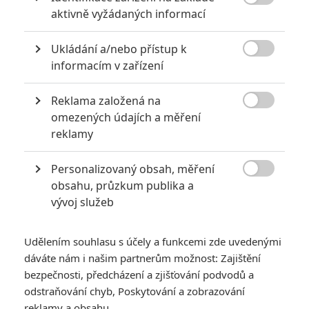

aktivně vyžádaných informací
Ukládání a/nebo přístup k

informacím v zařízení
Reklama založená na
Vertical

omezených údajích a měření
Zobrazit dalších 18 obrázků
reklamy
Personalizovaný obsah, měření
Seznamte se s břitkou komedií, kde nejprve míří do

obsahu, průzkum publika a
márnice nechutně bohatí. Ale kdo bude další na řadě?
vývoj služeb
Laura zrovna zažívá vrchol své kariéry. V tu chvíli se však
světem začne šířit záhadný virus, který zabíjí výhradně
Udělením souhlasu s účely a funkcemi zde uvedenými
nejbohatší lidi na planetě. Nejprve umírají miliardáři, poté
dáváte nám i našim partnerům možnost: Zajištění
multimilionáři a hranice se postupně posouvá dál. Nikdo neví,
bezpečnosti, předcházení a zjišťování podvodů a
odstraňování chyb, Poskytování a zobrazování
kdo bude další. Zpočátku veřejnost smrt bohatých vítá. Jak
reklamy a obsahu