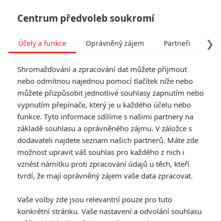
Centrum předvoleb soukromí
❯
Účely a funkce
Oprávněný zájem
Partneři
Pro
Tog
Shromažďování a zpracování dat můžete přijmout
navi
nebo odmítnou najednou pomocí tlačítek níže nebo
můžete přizpůsobit jednotlivé souhlasy zapnutím nebo
vypnutím přepínače, který je u každého účelu nebo
funkce. Tyto informace sdílíme s našimi partnery na
základě souhlasu a oprávněného zájmu. V záložce s
dodavateli najdete seznam našich partnerů. Máte zde
možnost upravit váš souhlas pro každého z nich i
vznést námitku proti zpracování údajů u těch, kteří
tvrdí, že mají oprávněný zájem vaše data zpracovat.
Vaše volby zde jsou relevantní pouze pro tuto
konkrétní stránku. Vaše nastavení a odvolání souhlasu