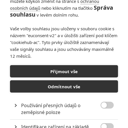
můžete kdykoli změnit na stránce s
ochranou
Správa
osobních údajů
nebo kliknutím na tlačítko
souhlasu
v levém dolním rohu.
Vaše volby souhlasu jsou uloženy v souboru cookie s
názvem "euconsent-v2" a v úložišti zařízení pod klíčem
"cookiehub-ac". Tyto prvky úložiště zaznamenávají
vaše signály souhlasu a jsou uchovávány maximálně
12 měsíců.
Premiéry týdne: Další Evil
Dead nebo The Rock v
Přijmout vše
legrační paruce jdou do kin
Odmítnout vše
Napsal:
Michal Janoušek - (Rudmen)
, 08.07.2026 20:00
Používání přesných údajů o

zeměpisné poloze
Identifikace zařízení na základě