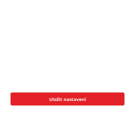
pohádek nepozvedla
8
Recenze: Občanská válka
6
Recenze: Godzilla x Kong: Nové
impérium
8
Recenze: Opičí muž
POSLEDNÍ KOMENTOVANÉ
Uložit nastavení
Tato stránka používá soubory cookies.
Více informací
Rozumím
3
ČLÁNEK | 01.08.2026 16:40
Marvel nečekaně zrušil již schválené pokračování
433
FILM | 01.08.2026 07:11