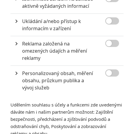

aktivně vyžádaných informací
Ukládání a/nebo přístup k

informacím v zařízení
Reklama založená na
Sony Pictures

omezených údajích a měření
reklamy
Potterovský představitel Rona si hraje na Rosemary má
děťátko, Disney dojí pohádky na maximum a diváci mají
Personalizovaný obsah, měření
kde vybírat.

obsahu, průzkum publika a
vývoj služeb
Tento týden
čeká diváky v kinech hlavně pořádně děsivá
podívaná – přichází nový díl hororové série
Evil Dead
, který
slibuje návrat nekompromisní atmosféry a brutálních
Udělením souhlasu s účely a funkcemi zde uvedenými
dáváte nám i našim partnerům možnost: Zajištění
momentů, a také psychologický thriller s
Rupertem Grintem
bezpečnosti, předcházení a zjišťování podvodů a
v hlavní roli, který se zaměřuje na napětí a postupně se
odstraňování chyb, Poskytování a zobrazování
rozplétající tajemství. Pro ty, kteří dávají přednost
reklamy a obsahu