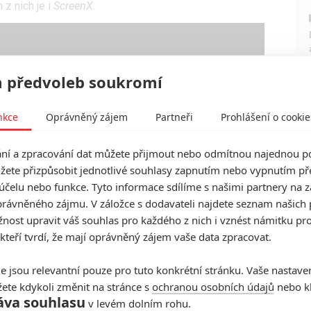
 z nich je i
ScreenX
.
 předvoleb soukromí
nkce
Oprávněný zájem
Partneři
Prohlášení o cookie
í a zpracování dat můžete přijmout nebo odmítnou najednou po
žete přizpůsobit jednotlivé souhlasy zapnutím nebo vypnutím pře
účelu nebo funkce. Tyto informace sdílíme s našimi partnery na 
rávněného zájmu. V záložce s dodavateli najdete seznam našich 
ost upravit váš souhlas pro každého z nich i vznést námitku pro
 kteří tvrdí, že mají oprávněný zájem vaše data zpracovat.
e jsou relevantní pouze pro tuto konkrétní stránku. Vaše nastave
ete kdykoli změnit na stránce s
ochranou osobních údajů
nebo kl
áva souhlasu
v levém dolním rohu.