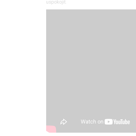
služeb
uspokojit.
Udělením sou
možnost: Zaji
Poskytování 