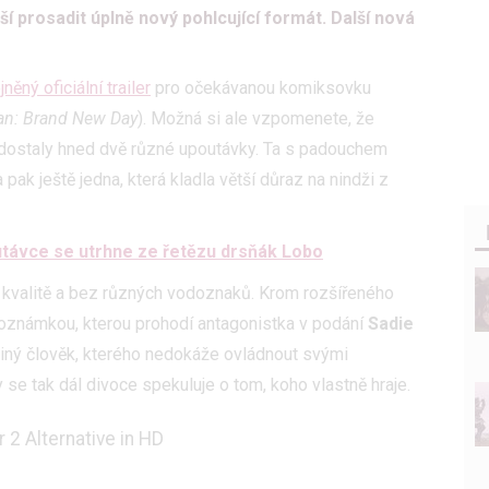
í prosadit úplně nový pohlcující formát. Další nová
ěný oficiální trailer
pro očekávanou komiksovku
an: Brand New Day
). Možná si ale vzpomenete, že
 dostaly hned dvě různé upoutávky. Ta s padouchem
pak ještě jedna, která kladla větší důraz na nindži z
utávce se utrhne ze řetězu drsňák Lobo
né kvalitě a bez různých vodoznaků. Krom rozšířeného
oznámkou, kterou prohodí antagonistka v podání
Sadie
ediný člověk, kterého nedokáže ovládnout svými
se tak dál divoce spekuluje o tom, koho vlastně hraje.
 2 Alternative in HD