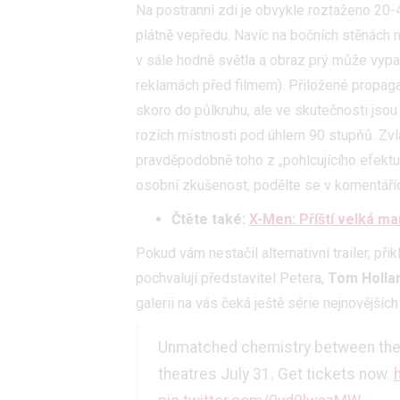
Na postranní zdi je obvykle roztaženo 20-
plátně vepředu. Navíc na bočních stěnách ne
v sále hodně světla a obraz prý může vypa
reklamách před filmem). Přiložené propagač
skoro do půlkruhu, ale ve skutečnosti jsou
rozích místnosti pod úhlem 90 stupňů. Zvl
pravděpodobně toho z „pohlcujícího efekt
osobní zkušenost, podělte se v komentářích
Čtěte také:
X-Men: Příští velká m
Pokud vám nestačil alternativní trailer, př
pochvalují představitel Petera,
Tom Holla
galerii na vás čeká ještě série nejnovějšíc
Unmatched chemistry between the
theatres July 31. Get tickets now.