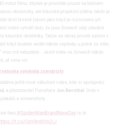
40 minut filmu, zbytek je promítán pouze na běžném
jsou obrazovky, ale klasická projekční plátna, takže je
dat dost hrozně (skoro jako když je rozsvíceno při
ní video vytváří iluzi, že jsou
ScreenX
sály stavěné
 to klasické obdélníky. Takže se obraz prostě zalomí v
ášť když budete sedět někde vepředu, u jedné ze stěn,
u“ moc mít nebudete… Jestli máte se
ScreenX
někdo
, ať víme víc.
arvelovka vyměnila scenáristy
ikládáme ještě nové zákulisní video, kde si spolupráci
nd
, a představitel Punishera
Jon Bernthal
. Dole v
h plakátů a screenshoty.
se two.
#SpiderManBrandNewDay
is in
https://t.co/Gm9mNYn2jJ