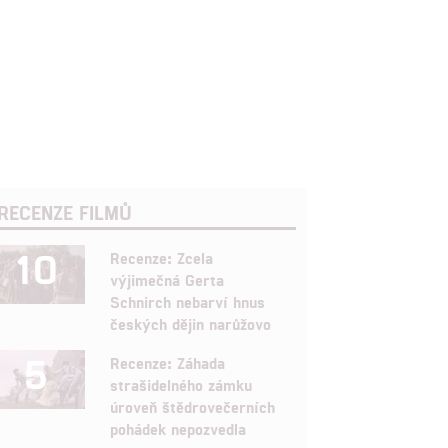
RECENZE FILMŮ
10
Recenze: Zcela
výjimečná Gerta
Schnirch nebarví hnus
českých dějin narůžovo
5
Recenze: Záhada
strašidelného zámku
úroveň štědrovečerních
pohádek nepozvedla