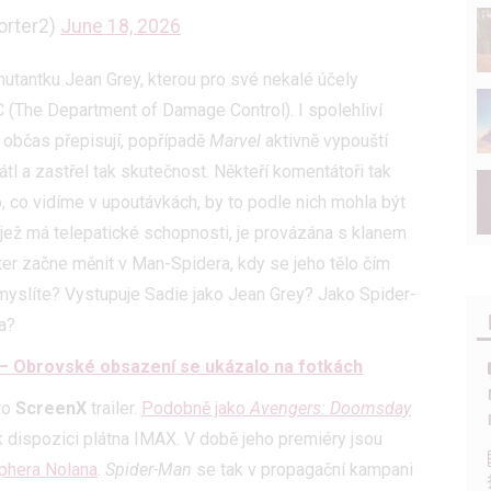
orter2)
June 18, 2026
mutantku Jean Grey, kterou pro své nekalé účely
 (The Department of Damage Control). I spolehliví
 občas přepisují, popřípadě
Marvel
aktivně vypouští
tl a zastřel tak skutečnost. Někteří komentátoři tak
o, co vidíme v upoutávkách, by to podle nich mohla být
jež má telepatické schopnosti, je provázána s klanem
er začne měnit v Man-Spidera, kdy se jeho tělo čím
myslíte? Vystupuje Sadie jako Jean Grey? Jako Spider-
a?
 Obrovské obsazení se ukázalo na fotkách
pro
ScreenX
trailer.
Podobně jako
Avengers: Doomsday
 dispozici plátna IMAX. V době jeho premiéry jsou
phera Nolana
.
Spider-Man
se tak v propagační kampani