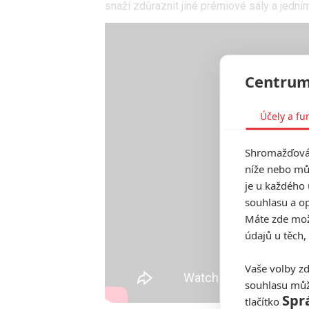
snaží zdůraznit jiné prémiové sály a jedním
Centrum
Účely a fu
Shromažďován
níže nebo mů
je u každého 
souhlasu a op
Máte zde možn
údajů u těch,
Vaše volby zd
souhlasu můž
Spr
tlačítko