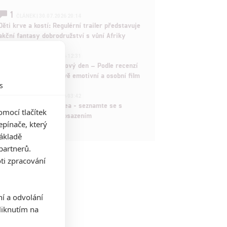
1
ČLÁNEK | 30.07.2026 20:14
Děti krve a kostí: Regulérní trailer představuje
akční fantasy dobrodružství s vůní Afriky
1
ČLÁNEK | 30.07.2026 12:31
Spider-Man: Zbrusu nový den – Podle recenzí
máme čekat překvapivě emotivní a osobní film
s
1
ČLÁNEK | 30.07.2026 03:42
Velké preview: Odyssea - seznamte se s
mocí tlačítek
maximálně nabitým obsazením
pínače, který
základě
partnerů.
ti zpracování
ní a odvolání
iknutím na