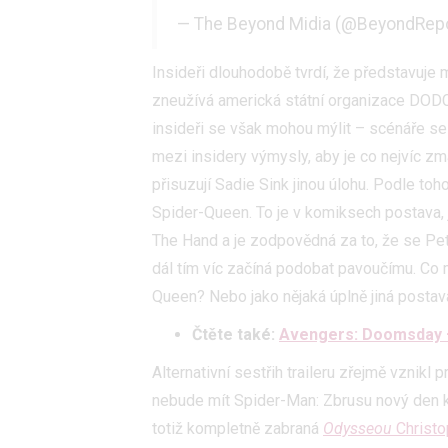
— The Beyond Midia (@BeyondRep
Insideři dlouhodobě tvrdí, že představuje 
zneužívá americká státní organizace DODC
insideři se však mohou mýlit – scénáře se
mezi insidery výmysly, aby je co nejvíc zmá
přisuzují Sadie Sink jinou úlohu. Podle toh
Spider-Queen. To je v komiksech postava, 
The Hand a je zodpovědná za to, že se Pet
dál tím víc začíná podobat pavoučímu. Co 
Queen? Nebo jako nějaká úplně jiná postav
Čtěte také:
Avengers: Doomsday –
Alternativní sestřih traileru zřejmě vznikl 
nebude mít Spider-Man: Zbrusu nový den k
totiž kompletně zabraná
Odysseou
Christo