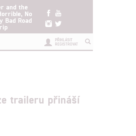
er and the
Horrible, No
ry Bad Road
rip
PŘIHLÁSIT
REGISTROVAT
 traileru přináší