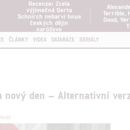
Recenze: Zcela
Alexand
výjimečná Gerta
Terrible, 
Schnirch nebarví hnus
Good, Ve
českých dějin
T
narůžovo
ZE
ČLÁNKY
VIDEA
DATABÁZE
SERIÁLY
nový den – Alternativní verze
 19:28