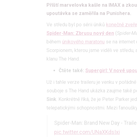
Příští marvelovka kašle na IMAX a zkouš
upoutávka se zaměřila na Punishera.
Ve středu byl po sérii úniků
konečně zveřejn
Spider-Man: Zbrusu nový den
(
Spider-M
během
únikového maratonu
se na internet
Scorpionem, kterou jsme viděli ve středu, a 
klanu The Hand.
Čtěte také:
Supergirl: V nové upo
Už i tahle verze traileru je venku v pořád
souboje s The Hand ukázka zaujme také p
Sink
. Konkrétně říká, že je Peter Parker j
telepatickými schopnostmi. Mezi fanoušky 
Spider-Man: Brand New Day - Trailer
pic.twitter.com/UNaXKdsIxi