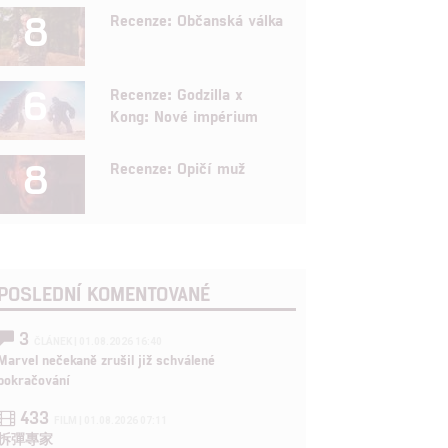
8
Recenze: Občanská válka
6
Recenze: Godzilla x
Kong: Nové impérium
8
Recenze: Opičí muž
POSLEDNÍ KOMENTOVANÉ
3
ČLÁNEK | 01.08.2026 16:40
Marvel nečekaně zrušil již schválené
pokračování
433
FILM | 01.08.2026 07:11
拆彈專家