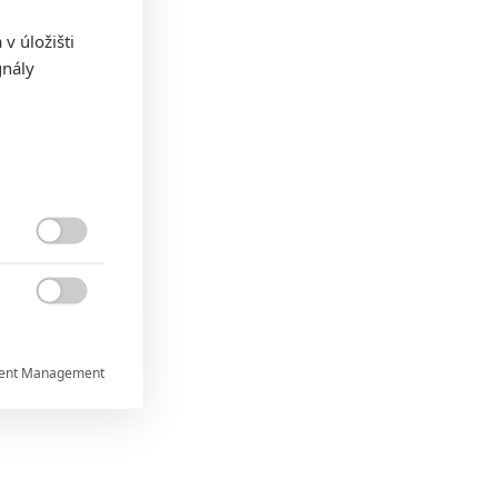
v úložišti
gnály


ent Management


