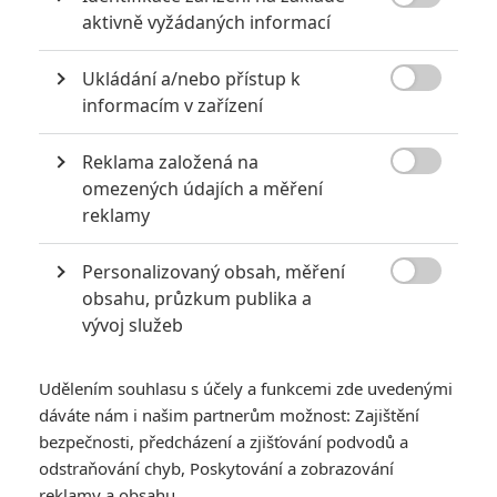

aktivně vyžádaných informací
Ukládání a/nebo přístup k

informacím v zařízení
Reklama založená na
Netflix

omezených údajích a měření
Zobrazit dalších 12 obrázků
reklamy
Personalizovaný obsah, měření
V lodním kontejneru čeká na vyšetřovatele naprostá

obsahu, průzkum publika a
enigma. Pusťte si trailer a seznamte se s napínavou
vývoj služeb
novinkou.
V přepravním kontejneru se najde zubožená žena, která
Udělením souhlasu s účely a funkcemi zde uvedenými
vůbec netuší, kdo je. Dva detektivové tak musí rychle odhalit
dáváte nám i našim partnerům možnost: Zajištění
její totožnost a zjistit, kdo se ji snaží zabít.
bezpečnosti, předcházení a zjišťování podvodů a
odstraňování chyb, Poskytování a zobrazování
Čtěte také:
The Get Out: Russell Crowe v nové
reklamy a obsahu