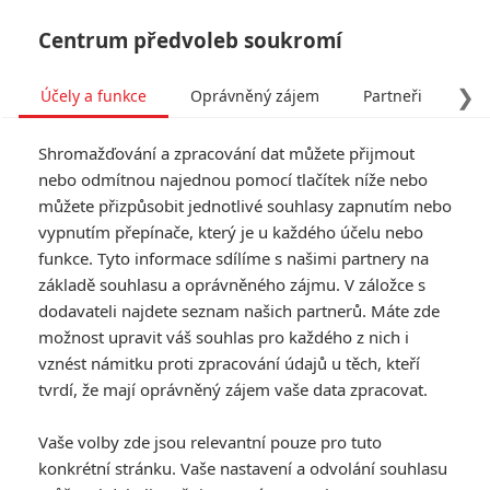
Centrum předvoleb soukromí
❯
Účely a funkce
Oprávněný zájem
Partneři
Pro
Tog
Shromažďování a zpracování dat můžete přijmout
navi
nebo odmítnou najednou pomocí tlačítek níže nebo
můžete přizpůsobit jednotlivé souhlasy zapnutím nebo
vypnutím přepínače, který je u každého účelu nebo
funkce. Tyto informace sdílíme s našimi partnery na
základě souhlasu a oprávněného zájmu. V záložce s
dodavateli najdete seznam našich partnerů. Máte zde
možnost upravit váš souhlas pro každého z nich i
vznést námitku proti zpracování údajů u těch, kteří
tvrdí, že mají oprávněný zájem vaše data zpracovat.
Vaše volby zde jsou relevantní pouze pro tuto
konkrétní stránku. Vaše nastavení a odvolání souhlasu