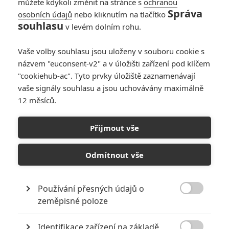
můžete kdykoli změnit na stránce s
ochranou
Správa
osobních údajů
nebo kliknutím na tlačítko
souhlasu
v levém dolním rohu.
Vaše volby souhlasu jsou uloženy v souboru cookie s
názvem "euconsent-v2" a v úložišti zařízení pod klíčem
"cookiehub-ac". Tyto prvky úložiště zaznamenávají
vaše signály souhlasu a jsou uchovávány maximálně
12 měsíců.
Poznamenaná: V thrilleru
od Netflixu jde ženě bez
Přijmout vše
paměti o holý život
Odmítnout vše
Napsal:
Michal Janoušek - (Rudmen)
, 31.05.2026 18:21
Používání přesných údajů o

zeměpisné poloze
Identifikace zařízení na základě