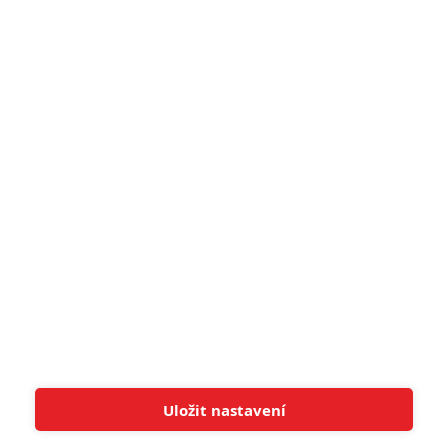
narůžovo
5
Recenze: Záhada strašidelného
zámku úroveň štědrovečerních
pohádek nepozvedla
8
Recenze: Občanská válka
6
Recenze: Godzilla x Kong: Nové
impérium
8
Recenze: Opičí muž
POSLEDNÍ KOMENTOVANÉ
Uložit nastavení
Tato stránka používá soubory cookies.
Více informací
Rozumím