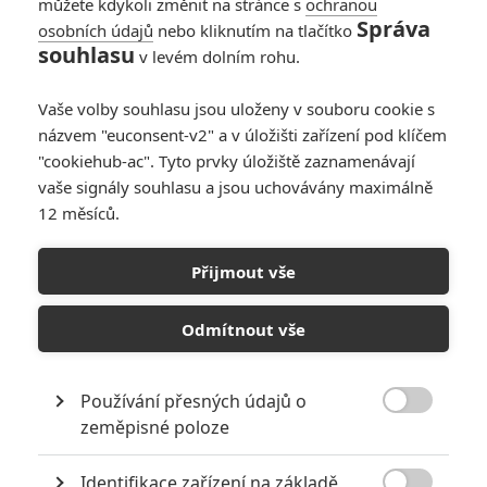
můžete kdykoli změnit na stránce s
ochranou
Správa
osobních údajů
nebo kliknutím na tlačítko
souhlasu
v levém dolním rohu.
Vaše volby souhlasu jsou uloženy v souboru cookie s
názvem "euconsent-v2" a v úložišti zařízení pod klíčem
"cookiehub-ac". Tyto prvky úložiště zaznamenávají
vaše signály souhlasu a jsou uchovávány maximálně
12 měsíců.
The Nest: Gerard Butler
jako sniper chrání stadion
Přijmout vše
před útočníky
Odmítnout vše
Napsal:
Petr Slavík - (Anarvin)
, 09.05.2026 15:05
Používání přesných údajů o

zeměpisné poloze
Identifikace zařízení na základě