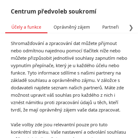
Centrum předvoleb soukromí
❯
Účely a funkce
Oprávněný zájem
Partneři
Pro
Tog
Shromažďování a zpracování dat můžete přijmout
navi
nebo odmítnou najednou pomocí tlačítek níže nebo
můžete přizpůsobit jednotlivé souhlasy zapnutím nebo
vypnutím přepínače, který je u každého účelu nebo
funkce. Tyto informace sdílíme s našimi partnery na
základě souhlasu a oprávněného zájmu. V záložce s
dodavateli najdete seznam našich partnerů. Máte zde
možnost upravit váš souhlas pro každého z nich i
vznést námitku proti zpracování údajů u těch, kteří
tvrdí, že mají oprávněný zájem vaše data zpracovat.
Vaše volby zde jsou relevantní pouze pro tuto
konkrétní stránku. Vaše nastavení a odvolání souhlasu