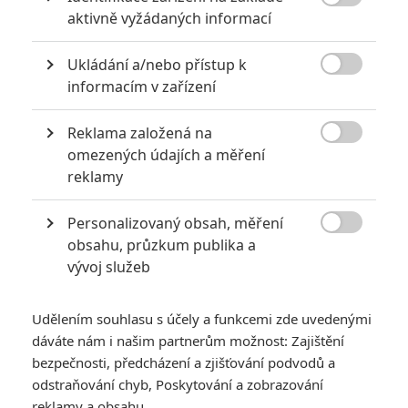

aktivně vyžádaných informací
Ukládání a/nebo přístup k

informacím v zařízení
Reklama založená na
Lionsgate

omezených údajích a měření
reklamy
Mistrovství světa ve fotbale je v ohrožení a svou rodinu
i další návštěvníky tam může zachránit jen hrdinný
Personalizovaný obsah, měření
ostrostřelec.

obsahu, průzkum publika a
vývoj služeb
Gerarda Butlera
není třeba dlouze představovat, jeho akční
dráha je dobře známá. Na triku má filmy jako
300: Bitva u
Thermopyl, Ctihodný občan, Pád Bílého domu
nebo
Udělením souhlasu s účely a funkcemi zde uvedenými
dáváte nám i našim partnerům možnost: Zajištění
naposledy
Greenland
2: Útěk.
A Gerard u akční tvorby
bezpečnosti, předcházení a zjišťování podvodů a
zůstane i nadále.
odstraňování chyb, Poskytování a zobrazování
Čtěte také:
Motor City: Drsňák Alan Ritchson jde
reklamy a obsahu