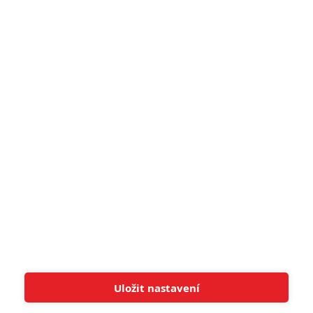
narůžovo
5
Recenze: Záhada strašidelného
zámku úroveň štědrovečerních
pohádek nepozvedla
8
Recenze: Občanská válka
6
Recenze: Godzilla x Kong: Nové
impérium
8
Recenze: Opičí muž
POSLEDNÍ KOMENTOVANÉ
Uložit nastavení
Tato stránka používá soubory cookies.
Více informací
Rozumím