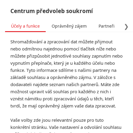
Centrum předvoleb soukromí
❯
Účely a funkce
Oprávněný zájem
Partneři
Pro
Tog
Shromažďování a zpracování dat můžete přijmout
navi
nebo odmítnou najednou pomocí tlačítek níže nebo
můžete přizpůsobit jednotlivé souhlasy zapnutím nebo
vypnutím přepínače, který je u každého účelu nebo
funkce. Tyto informace sdílíme s našimi partnery na
základě souhlasu a oprávněného zájmu. V záložce s
dodavateli najdete seznam našich partnerů. Máte zde
možnost upravit váš souhlas pro každého z nich i
vznést námitku proti zpracování údajů u těch, kteří
tvrdí, že mají oprávněný zájem vaše data zpracovat.
Vaše volby zde jsou relevantní pouze pro tuto
konkrétní stránku. Vaše nastavení a odvolání souhlasu