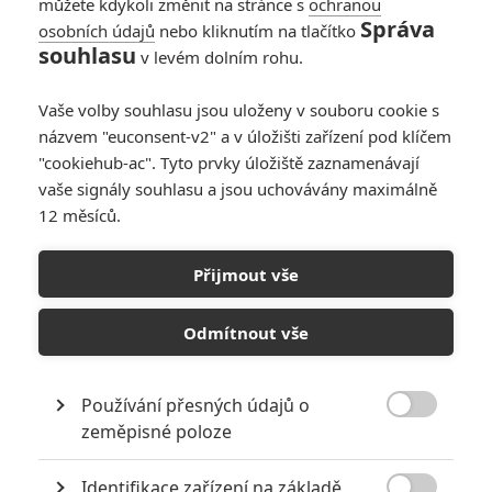
můžete kdykoli změnit na stránce s
ochranou
Správa
osobních údajů
nebo kliknutím na tlačítko
souhlasu
v levém dolním rohu.
Vaše volby souhlasu jsou uloženy v souboru cookie s
názvem "euconsent-v2" a v úložišti zařízení pod klíčem
"cookiehub-ac". Tyto prvky úložiště zaznamenávají
vaše signály souhlasu a jsou uchovávány maximálně
12 měsíců.
Over Your Dead Body: V
černé komedii se manželé
Přijmout vše
snaží jeden druhého
Odmítnout vše
zavraždit
Používání přesných údajů o
Napsal:
Michal Janoušek - (Rudmen)
, 19.02.2026 14:56

zeměpisné poloze
Identifikace zařízení na základě