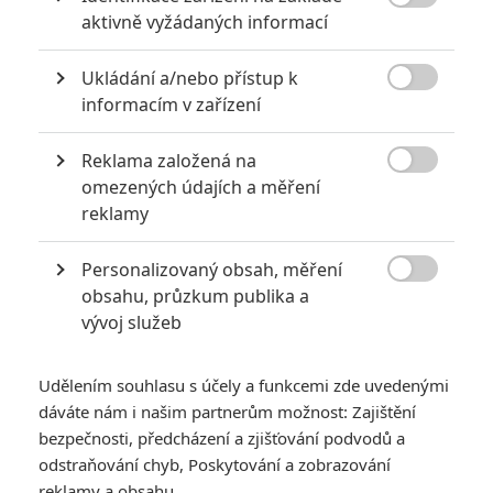

aktivně vyžádaných informací
Ukládání a/nebo přístup k

informacím v zařízení
Reklama založená na

omezených údajích a měření
XYZ Films
reklamy
Zobrazit dalších 5 obrázků
Personalizovaný obsah, měření

obsahu, průzkum publika a
Jason Segel a Samara Weaving ve vtipném traileru
vývoj služeb
ukazují, že zabít nenáviděného partnera není vůbec
legrace.
Udělením souhlasu s účely a funkcemi zde uvedenými
dáváte nám i našim partnerům možnost: Zajištění
Film s názvem
Over Your Dead Body
se zaměřuje na
bezpečnosti, předcházení a zjišťování podvodů a
manželský pár, který se uchýlí do odlehlé chaty, aby zachránil
odstraňování chyb, Poskytování a zobrazování
svůj vztah. Každý z nich však tajně plánuje toho druhého zabít.
reklamy a obsahu