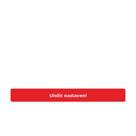
8
Recenze: Občanská válka
6
Recenze: Godzilla x Kong: Nové
impérium
8
Recenze: Opičí muž
POSLEDNÍ KOMENTOVANÉ
Uložit nastavení
Tato stránka používá soubory cookies.
Více informací
Rozumím
3
ČLÁNEK | 01.08.2026 16:40
Marvel nečekaně zrušil již schválené pokračování
433
FILM | 01.08.2026 07:11
拆彈專家