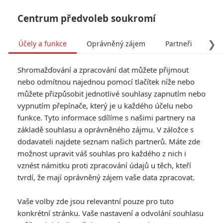
Centrum předvoleb soukromí
❯
Účely a funkce
Oprávněný zájem
Partneři
Pro
Tog
Shromažďování a zpracování dat můžete přijmout
navi
nebo odmítnou najednou pomocí tlačítek níže nebo
můžete přizpůsobit jednotlivé souhlasy zapnutím nebo
vypnutím přepínače, který je u každého účelu nebo
funkce. Tyto informace sdílíme s našimi partnery na
základě souhlasu a oprávněného zájmu. V záložce s
dodavateli najdete seznam našich partnerů. Máte zde
možnost upravit váš souhlas pro každého z nich i
vznést námitku proti zpracování údajů u těch, kteří
tvrdí, že mají oprávněný zájem vaše data zpracovat.
Vaše volby zde jsou relevantní pouze pro tuto
konkrétní stránku. Vaše nastavení a odvolání souhlasu