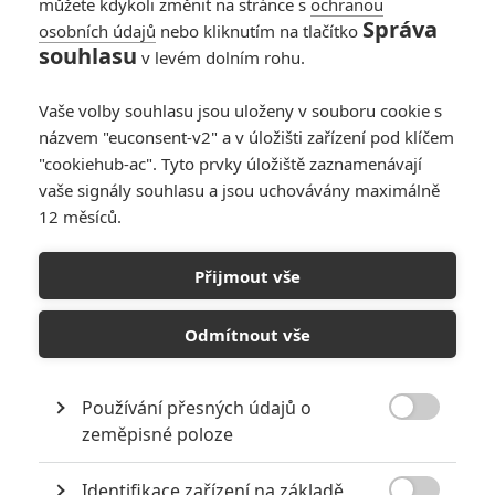
můžete kdykoli změnit na stránce s
ochranou
Správa
osobních údajů
nebo kliknutím na tlačítko
souhlasu
v levém dolním rohu.
Vaše volby souhlasu jsou uloženy v souboru cookie s
názvem "euconsent-v2" a v úložišti zařízení pod klíčem
"cookiehub-ac". Tyto prvky úložiště zaznamenávají
vaše signály souhlasu a jsou uchovávány maximálně
12 měsíců.
Faces of Death: Chystaný
horor je tak násilný, že
Přijmout vše
Youtube smazal trailer
Odmítnout vše
Napsal:
Michal Janoušek - (Rudmen)
, 31.01.2026 21:30
Používání přesných údajů o

zeměpisné poloze
Identifikace zařízení na základě