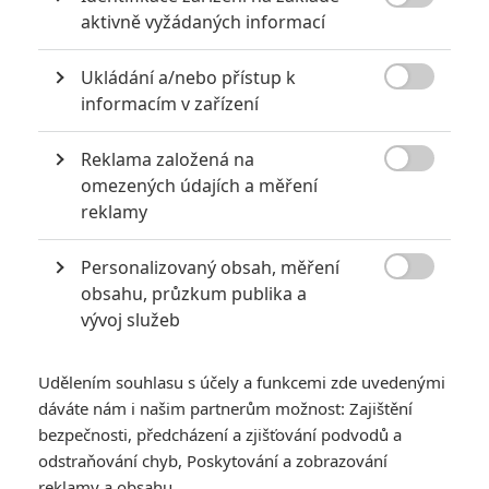

aktivně vyžádaných informací
Ukládání a/nebo přístup k

informacím v zařízení
Reklama založená na
Legendary Entertainment

omezených údajích a měření
reklamy
Blíží se moderní remake kultovní klasiky, jež byla pro
brutalitu v řadě zemí zakázaná. Pusťte si necenzurovaný
Personalizovaný obsah, měření
teaser.

obsahu, průzkum publika a
vývoj služeb
Faces of Death
jsou kontroverzní hororovou sérií, jejíž první
díl měl premiéru v roce 1978. Snímek se zapsal do filmové
historie především svým pseudo-dokumentárním pojetím,
Udělením souhlasu s účely a funkcemi zde uvedenými
dáváte nám i našim partnerům možnost: Zajištění
které divákům sugerovalo, že sledují záznam reálných
bezpečnosti, předcházení a zjišťování podvodů a
událostí. Film pracoval s extrémně brutálními scénami smrti,
odstraňování chyb, Poskytování a zobrazování
které byly sestaveny z kombinace hraných pasáží a
reklamy a obsahu