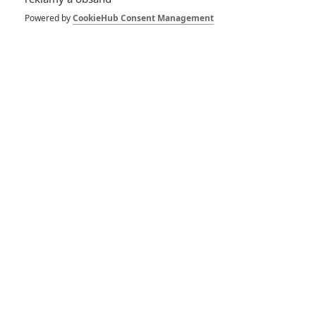
hrdinů – Claire a Mika, kteří pod přezdívkou Lightning and
Powered by
CookieHub Consent Management
Thunder zažili neskutečnou kariéru revival kapely Neila
Diamonda. Film na první pohled vypadá jako koňská injekce
nesmírně pozitivní energie, kdy zkrátka strávíme dvě hodiny
s dvojicí, která milovala hudbu, publikum a sebe navzájem.
Film vypráví skutečný příběh manželů z Milwaukee Mikea a