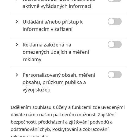

aktivně vyžádaných informací
Ukládání a/nebo přístup k

informacím v zařízení
Reklama založená na
Focus Features

omezených údajích a měření
Zobrazit dalších 11 obrázků
reklamy
Personalizovaný obsah, měření
Hugh Jackman a Kate Hudson v nové upoutávce

obsahu, průzkum publika a
představují životopisnou hudební komedii o dvojce
vývoj služeb
neskutečně nadšených muzikantů.
Do českých kin dorazí
Smutný song
(
Song Sung Blue
)
1.
Udělením souhlasu s účely a funkcemi zde uvedenými
ledna 2026
. V zámoří je premiéra stanovená už na tento
dáváte nám i našim partnerům možnost: Zajištění
víkend, a tak se objevila ještě jedna upoutávka. V té
Kate
bezpečnosti, předcházení a zjišťování podvodů a
Hudson
a
Hugh Jackman
blíže představují příběh svých
odstraňování chyb, Poskytování a zobrazování
reklamy a obsahu