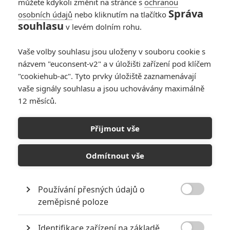
můžete kdykoli změnit na stránce s
ochranou
Správa
osobních údajů
nebo kliknutím na tlačítko
souhlasu
v levém dolním rohu.
Vaše volby souhlasu jsou uloženy v souboru cookie s
názvem "euconsent-v2" a v úložišti zařízení pod klíčem
"cookiehub-ac". Tyto prvky úložiště zaznamenávají
vaše signály souhlasu a jsou uchovávány maximálně
12 měsíců.
Smutný song: Nálož
pohodových písniček už
Přijmout vše
klepe na česká kina
Odmítnout vše
Napsal:
Petr Slavík - (Anarvin)
, 25.12.2025 15:00
Používání přesných údajů o

zeměpisné poloze
Identifikace zařízení na základě