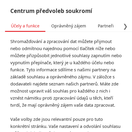
Centrum předvoleb soukromí
❯
Účely a funkce
Oprávněný zájem
Partneři
Pro
Tog
Shromažďování a zpracování dat můžete přijmout
navi
nebo odmítnou najednou pomocí tlačítek níže nebo
můžete přizpůsobit jednotlivé souhlasy zapnutím nebo
vypnutím přepínače, který je u každého účelu nebo
funkce. Tyto informace sdílíme s našimi partnery na
základě souhlasu a oprávněného zájmu. V záložce s
dodavateli najdete seznam našich partnerů. Máte zde
možnost upravit váš souhlas pro každého z nich i
vznést námitku proti zpracování údajů u těch, kteří
tvrdí, že mají oprávněný zájem vaše data zpracovat.
Vaše volby zde jsou relevantní pouze pro tuto
konkrétní stránku. Vaše nastavení a odvolání souhlasu