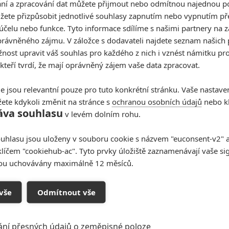
í a zpracování dat můžete přijmout nebo odmítnou najednou po
žete přizpůsobit jednotlivé souhlasy zapnutím nebo vypnutím pře
účelu nebo funkce. Tyto informace sdílíme s našimi partnery na 
rávněného zájmu. V záložce s dodavateli najdete seznam našich 
ost upravit váš souhlas pro každého z nich i vznést námitku pro
 kteří tvrdí, že mají oprávněný zájem vaše data zpracovat.
e jsou relevantní pouze pro tuto konkrétní stránku. Vaše nastave
ete kdykoli změnit na stránce s
ochranou osobních údajů
nebo kl
áva souhlasu
v levém dolním rohu.
uhlasu jsou uloženy v souboru cookie s názvem "euconsent-v2" a 
klíčem "cookiehub-ac". Tyto prvky úložiště zaznamenávají vaše si
sou uchovávány maximálně 12 měsíců.
vše
Odmítnout vše
ání přesných údajů o zeměpisné poloze
Podklady a foto: Magnolia Pictures