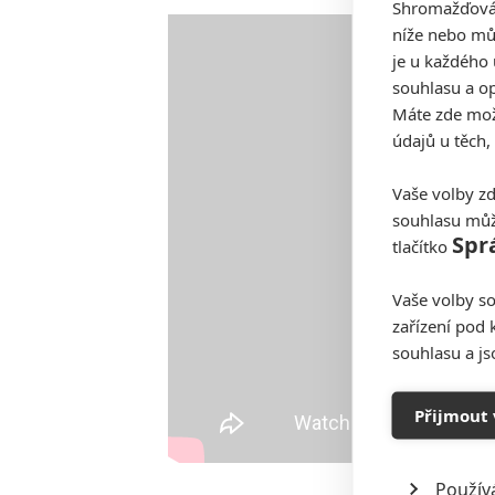
Shromažďován
níže nebo mů
je u každého 
souhlasu a op
Máte zde možn
údajů u těch,
Vaše volby zd
souhlasu můž
Spr
tlačítko
Vaše volby so
zařízení pod 
souhlasu a j
Přijmout 
Použív