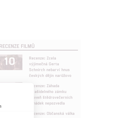
RECENZE FILMŮ
10
Recenze: Zcela
výjimečná Gerta
Schnirch nebarví hnus
českých dějin narůžovo
5
Recenze: Záhada
strašidelného zámku
úroveň štědrovečerních
pohádek nepozvedla
s
8
Recenze: Občanská válka