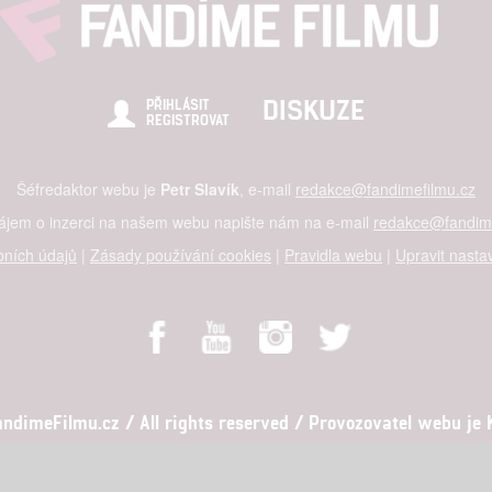
DISKUZE
PŘIHLÁSIT
REGISTROVAT
Šéfredaktor webu je
Petr Slavík
, e-mail
redakce@fandimefilmu.cz
zájem o inzerci na našem webu napište nám na e-mail
redakce@fandime
ních údajů
|
Zásady používání cookies
|
Pravidla webu
|
Upravit nasta
dimeFilmu.cz / All rights reserved / Provozovatel webu je Ko
al studio s.r.o., IČO: 03604071, Lýskova 2073/57, Stodůlky, 155 00, Pr