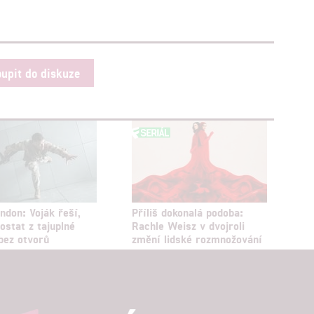
oupit do diskuze
ndon: Voják řeší,
Příliš dokonalá podoba:
ostat z tajuplné
Rachle Weisz v dvojroli
bez otvorů
změní lidské rozmnožování