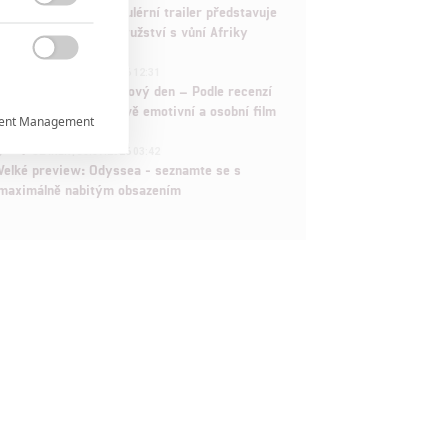
Děti krve a kostí: Regulérní trailer představuje

akční fantasy dobrodružství s vůní Afriky

1
ČLÁNEK | 30.07.2026 12:31
Spider-Man: Zbrusu nový den – Podle recenzí
máme čekat překvapivě emotivní a osobní film
ent Management

1
ČLÁNEK | 30.07.2026 03:42
Velké preview: Odyssea - seznamte se s

maximálně nabitým obsazením

rtnerům
ání chyb,