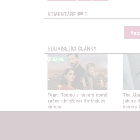
KOMENTÁŘE
0
Vst
SOUVISEJÍCÍ ČLÁNKY
Fear: Rodinu v novém domě
The Aba
začne ohrožovat šmírák ze
jak se d
sklepa
kostky 