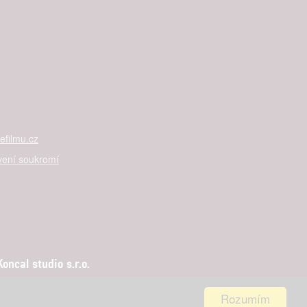
filmu.cz
vení soukromí
ncal studio s.r.o.
Rozumím
aha 5