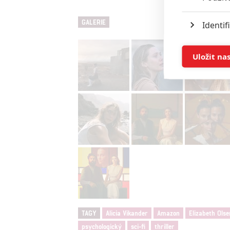
GALERIE
Identif
Ukládán
Uložit na
Reklam
Person
služeb
Udělením sou
možnost: Zaji
Poskytování 
TAGY
Alicia Vikander
Amazon
Elizabeth Olse
psychologický
sci-fi
thriller