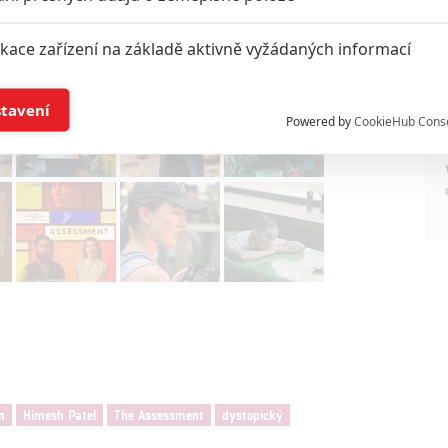
ikace zařízení na základě aktivně vyžádaných informací
í a/nebo přístup k informacím v zařízení
stavení
Powered by
CookieHub Cons
a založená na omezených údajích a měření reklamy
alizovaný obsah, měření obsahu, průzkum publika a vývoj
hlasu s účely a funkcemi zde uvedenými dáváte nám i našim pa
štění bezpečnosti, předcházení a zjišťování podvodů a odstraňov
a zobrazování reklamy a obsahu
n
Himesh Patel
The Assessment
dystopický