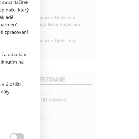
mocí tlačítek
pínače, který
6
základě
Recenze: Godzilla x
Kong: Nové impérium
partnerů.
ti zpracování
8
Recenze: Opičí muž
ní a odvolání
iknutím na
POSLEDNÍ KOMENTOVANÉ
v úložišti
gnály
3
ČLÁNEK | 01.08.2026 16:40
Marvel nečekaně zrušil již schválené
pokračování
433
FILM | 01.08.2026 07:11
拆彈專家
1
ČLÁNEK | 30.07.2026 20:14