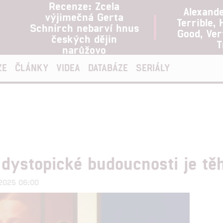
Recenze: Zcela
Alexand
výjimečná Gerta
Terrible, 
Schnirch nebarví hnus
Good, Ve
českých dějin
T
narůžovo
ZE
ČLÁNKY
VIDEA
DATABÁZE
SERIÁLY
dystopické budoucnosti je těh
.2025 06:00