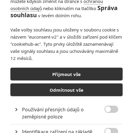
můžete kdykoli změnit na stránce s
ochranou
Správa
osobních údajů
nebo kliknutím na tlačítko
souhlasu
v levém dolním rohu.
Vaše volby souhlasu jsou uloženy v souboru cookie s
názvem "euconsent-v2" a v úložišti zařízení pod klíčem
"cookiehub-ac". Tyto prvky úložiště zaznamenávají
vaše signály souhlasu a jsou uchovávány maximálně
12 měsíců.
Avengers: Doomsday –
Chris Evans se vrátí k
Přijmout vše
Marvelu
Odmítnout vše
Napsal:
Petr Slavík - (Anarvin)
, 10.12.2024 06:00
Používání přesných údajů o

zeměpisné poloze
Identifikace zařízení na základě