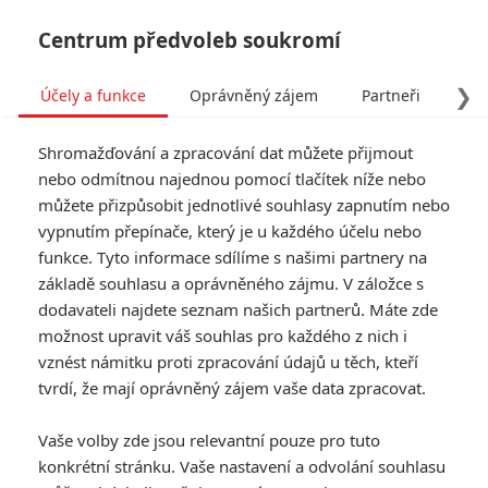
Centrum předvoleb soukromí
❯
Účely a funkce
Oprávněný zájem
Partneři
Pro
Tog
Shromažďování a zpracování dat můžete přijmout
navi
nebo odmítnou najednou pomocí tlačítek níže nebo
můžete přizpůsobit jednotlivé souhlasy zapnutím nebo
vypnutím přepínače, který je u každého účelu nebo
funkce. Tyto informace sdílíme s našimi partnery na
základě souhlasu a oprávněného zájmu. V záložce s
dodavateli najdete seznam našich partnerů. Máte zde
možnost upravit váš souhlas pro každého z nich i
vznést námitku proti zpracování údajů u těch, kteří
tvrdí, že mají oprávněný zájem vaše data zpracovat.
Vaše volby zde jsou relevantní pouze pro tuto
konkrétní stránku. Vaše nastavení a odvolání souhlasu