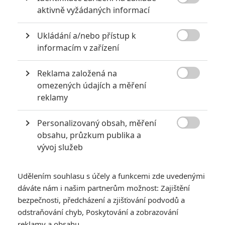

aktivně vyžádaných informací
Ukládání a/nebo přístup k

informacím v zařízení
Reklama založená na
Marvel Studios

omezených údajích a měření
reklamy
Nebude v tom sám. Roberta Downeyho Jr. následují do
příštích Avengers další hvězdy.
Personalizovaný obsah, měření

V létě bylo oznámeno, že
Avengers: Doomsday
a
obsahu, průzkum publika a
vývoj služeb
Avengers: Secret Wars
natočí bratři Russoovi, režiséři
Endgame
. Rovnou také přišla informace, že se vrátí Robert
Downey Jr. Nikoliv však jako Iron Man, ale jako padouch Dr.
Udělením souhlasu s účely a funkcemi zde uvedenými
dáváte nám i našim partnerům možnost: Zajištění
Doom. Nebude ale jedinou starou známou tváří, která se vrátí.
bezpečnosti, předcházení a zjišťování podvodů a
Čtěte také:
Captain America: Nový svět – Vyšla
odstraňování chyb, Poskytování a zobrazování
čerstvá ukázka a film podstoupil další dotáčky
reklamy a obsahu