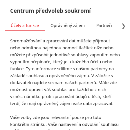
Centrum předvoleb soukromí
❯
Účely a funkce
Oprávněný zájem
Partneři
Pro
Tog
Shromažďování a zpracování dat můžete přijmout
navi
nebo odmítnou najednou pomocí tlačítek níže nebo
můžete přizpůsobit jednotlivé souhlasy zapnutím nebo
vypnutím přepínače, který je u každého účelu nebo
funkce. Tyto informace sdílíme s našimi partnery na
základě souhlasu a oprávněného zájmu. V záložce s
dodavateli najdete seznam našich partnerů. Máte zde
možnost upravit váš souhlas pro každého z nich i
vznést námitku proti zpracování údajů u těch, kteří
tvrdí, že mají oprávněný zájem vaše data zpracovat.
Vaše volby zde jsou relevantní pouze pro tuto
konkrétní stránku. Vaše nastavení a odvolání souhlasu