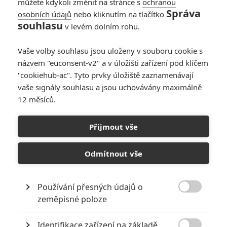
můžete kdykoli změnit na stránce s
ochranou
Správa
osobních údajů
nebo kliknutím na tlačítko
souhlasu
v levém dolním rohu.
Vaše volby souhlasu jsou uloženy v souboru cookie s
názvem "euconsent-v2" a v úložišti zařízení pod klíčem
"cookiehub-ac". Tyto prvky úložiště zaznamenávají
vaše signály souhlasu a jsou uchovávány maximálně
12 měsíců.
24 hodin: Chystá se filmová
adaptace špionážního
Přijmout vše
seriálu
Odmítnout vše
Napsal:
Petr Slavík - (Anarvin)
, 22.07.2024 15:58
Používání přesných údajů o

zeměpisné poloze
Identifikace zařízení na základě