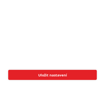
pohádek nepozvedla
8
Recenze: Občanská válka
6
Recenze: Godzilla x Kong: Nové
impérium
8
Recenze: Opičí muž
POSLEDNÍ KOMENTOVANÉ
Uložit nastavení
Tato stránka používá soubory cookies.
Více informací
Rozumím
3
ČLÁNEK | 01.08.2026 16:40
Marvel nečekaně zrušil již schválené pokračování
433
FILM | 01.08.2026 07:11
拆彈專家