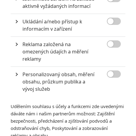

aktivně vyžádaných informací
Ukládání a/nebo přístup k

informacím v zařízení
Reklama založená na
20th Century Studios

omezených údajích a měření
Zobrazit další 3 obrázky
reklamy
Personalizovaný obsah, měření
Vrátíme se zpátky do světa agenta Jacka Bauera, kde

obsahu, průzkum publika a
účel světí prostředky.
vývoj služeb
Kdo měl v první dekádě nového tisíciletí někdy zapnutou
televizi, nejspíš zná seriál
24 hodin
(
24
). V akčním
Udělením souhlasu s účely a funkcemi zde uvedenými
špionážním thrilleru agent Jack Bauer (Kiefer Sutherland)
dáváte nám i našim partnerům možnost: Zajištění
likvidoval teroristické hrozby. A to dost drsným stylem
bezpečnosti, předcházení a zjišťování podvodů a
odstraňování chyb, Poskytování a zobrazování
(nevyhýbal se mučení), kdy byl přesvědčený o tom, že účel
reklamy a obsahu