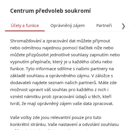
Centrum předvoleb soukromí
❯
Účely a funkce
Oprávněný zájem
Partneři
Pro
Tog
Shromažďování a zpracování dat můžete přijmout
navi
nebo odmítnou najednou pomocí tlačítek níže nebo
můžete přizpůsobit jednotlivé souhlasy zapnutím nebo
vypnutím přepínače, který je u každého účelu nebo
funkce. Tyto informace sdílíme s našimi partnery na
základě souhlasu a oprávněného zájmu. V záložce s
dodavateli najdete seznam našich partnerů. Máte zde
možnost upravit váš souhlas pro každého z nich i
vznést námitku proti zpracování údajů u těch, kteří
tvrdí, že mají oprávněný zájem vaše data zpracovat.
Vaše volby zde jsou relevantní pouze pro tuto
konkrétní stránku. Vaše nastavení a odvolání souhlasu