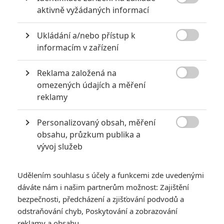

aktivně vyžádaných informací
Ukládání a/nebo přístup k

informacím v zařízení
Reklama založená na

omezených údajích a měření
Netflix
reklamy
Zobrazit dalších 15 obrázků
Personalizovaný obsah, měření

obsahu, průzkum publika a
Emily Blunt nás v kousavé komedii na Netflixu zavede do
vývoj služeb
světa bezpáteřních obchodních zástupců, co bez
skrupulí tlačí do lidí nebezpečné léky.
Udělením souhlasu s účely a funkcemi zde uvedenými
dáváte nám i našim partnerům možnost: Zajištění
Netflix
už zítra nabídne zajímavou novinku. Kousavá komedie
bezpečnosti, předcházení a zjišťování podvodů a
Obchodníci s bolestí
(
Pain Hustlers
) nás vezme do světa
odstraňování chyb, Poskytování a zobrazování
obchodních zástupců, kteří jsou pro svůj zisk ochotní tlačit
reklamy a obsahu