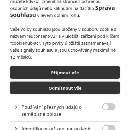
můžete kdykoli změnit na stránce s
ochranou
Správa
osobních údajů
nebo kliknutím na tlačítko
souhlasu
v levém dolním rohu.
Vaše volby souhlasu jsou uloženy v souboru cookie s
názvem "euconsent-v2" a v úložišti zařízení pod klíčem
"cookiehub-ac". Tyto prvky úložiště zaznamenávají
vaše signály souhlasu a jsou uchovávány maximálně
12 měsíců.
Obchodníci s bolestí:
Rozkošně slizký Chris
Přijmout vše
Evans vám prodá vaše
Odmítnout vše
vlastní utrpení
Používání přesných údajů o
Napsal:
Petr Slavík - (Anarvin)
, 26.10.2023 18:38

zeměpisné poloze
Identifikace zařízení na základě