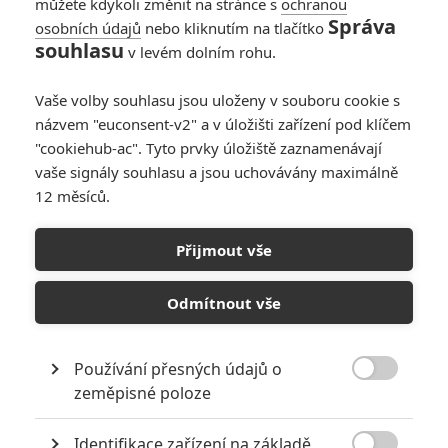
můžete kdykoli změnit na stránce s
ochranou
Správa
osobních údajů
nebo kliknutím na tlačítko
souhlasu
v levém dolním rohu.
Vaše volby souhlasu jsou uloženy v souboru cookie s
názvem "euconsent-v2" a v úložišti zařízení pod klíčem
"cookiehub-ac". Tyto prvky úložiště zaznamenávají
vaše signály souhlasu a jsou uchovávány maximálně
12 měsíců.
Something in the Water:
Nový žraločí thriller slibuje
Přijmout vše
triky, které nás skutečně
Odmítnout vše
pohltí
Používání přesných údajů o
Napsal:
Petr Slavík - (Anarvin)
, 19.10.2022 17:59

zeměpisné poloze
Identifikace zařízení na základě