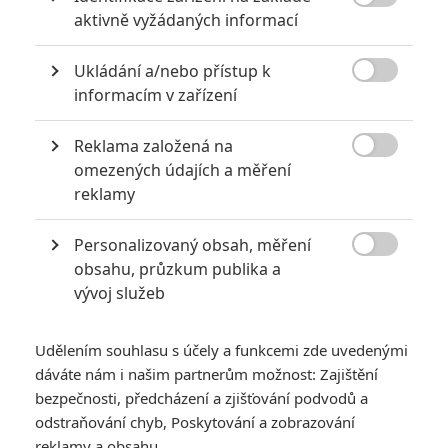

aktivně vyžádaných informací
Ukládání a/nebo přístup k

informacím v zařízení
Reklama založená na

omezených údajích a měření
StudioCanal
reklamy
Zobrazit další 2 obrázky
Personalizovaný obsah, měření

obsahu, průzkum publika a
Přátelství pětice žen pod náporem žraloků a živlů projde
vývoj služeb
tvrdou zkouškou. Máme se těšit na silné charaktery a
realistické žraloky.
Udělením souhlasu s účely a funkcemi zde uvedenými
dáváte nám i našim partnerům možnost: Zajištění
Thrillerů o lidech napadených žralokem vzniká hromada.
bezpečnosti, předcházení a zjišťování podvodů a
Často jsou to prostě céčka, kde vlastně ani nemá smysl
odstraňování chyb, Poskytování a zobrazování
cokoliv zásadně kritizovat – dopředu víte, do čeho jdete. I
reklamy a obsahu