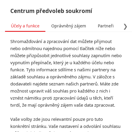
Centrum předvoleb soukromí
❯
Účely a funkce
Oprávněný zájem
Partneři
Pro
Tog
Shromažďování a zpracování dat můžete přijmout
navi
nebo odmítnou najednou pomocí tlačítek níže nebo
můžete přizpůsobit jednotlivé souhlasy zapnutím nebo
vypnutím přepínače, který je u každého účelu nebo
funkce. Tyto informace sdílíme s našimi partnery na
základě souhlasu a oprávněného zájmu. V záložce s
dodavateli najdete seznam našich partnerů. Máte zde
možnost upravit váš souhlas pro každého z nich i
vznést námitku proti zpracování údajů u těch, kteří
tvrdí, že mají oprávněný zájem vaše data zpracovat.
Vaše volby zde jsou relevantní pouze pro tuto
konkrétní stránku. Vaše nastavení a odvolání souhlasu