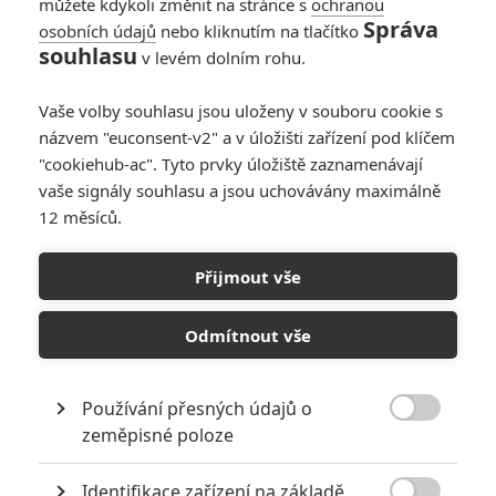
můžete kdykoli změnit na stránce s
ochranou
Správa
osobních údajů
nebo kliknutím na tlačítko
souhlasu
v levém dolním rohu.
Vaše volby souhlasu jsou uloženy v souboru cookie s
názvem "euconsent-v2" a v úložišti zařízení pod klíčem
"cookiehub-ac". Tyto prvky úložiště zaznamenávají
vaše signály souhlasu a jsou uchovávány maximálně
12 měsíců.
Breaking: Vypjaté
přepadení banky podle
Přijmout vše
skutečné události
Odmítnout vše
Napsal:
Petr Slavík - (Anarvin)
, 14.08.2022 17:07
Používání přesných údajů o

zeměpisné poloze
Identifikace zařízení na základě