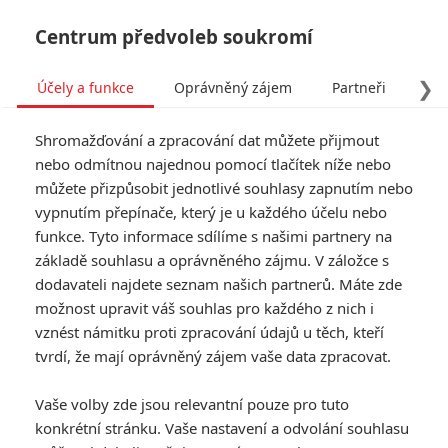
Centrum předvoleb soukromí
❯
Účely a funkce
Oprávněný zájem
Partneři
Pro
Tog
Shromažďování a zpracování dat můžete přijmout
navi
nebo odmítnou najednou pomocí tlačítek níže nebo
můžete přizpůsobit jednotlivé souhlasy zapnutím nebo
vypnutím přepínače, který je u každého účelu nebo
funkce. Tyto informace sdílíme s našimi partnery na
základě souhlasu a oprávněného zájmu. V záložce s
dodavateli najdete seznam našich partnerů. Máte zde
možnost upravit váš souhlas pro každého z nich i
vznést námitku proti zpracování údajů u těch, kteří
tvrdí, že mají oprávněný zájem vaše data zpracovat.
Vaše volby zde jsou relevantní pouze pro tuto
konkrétní stránku. Vaše nastavení a odvolání souhlasu