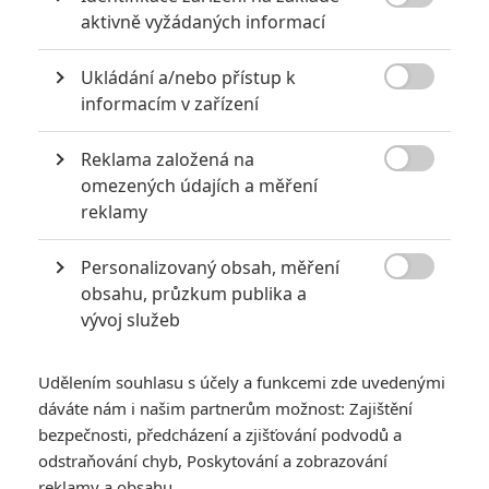

aktivně vyžádaných informací
Ukládání a/nebo přístup k

informacím v zařízení
Reklama založená na
Bleecker Street

omezených údajích a měření
Zobrazit další 4 obrázky
reklamy
Personalizovaný obsah, měření
Pusťte si trailer psychologického thrilleru, kde John

obsahu, průzkum publika a
Boyega ze Star Wars hraje narušeného mariňáka.
vývoj služeb
Vykrádání banky jsou pro celovečerní filmy vděčným
tématem. Lze je pojmout jako jiskřivé dobrodrůžo, kde
Udělením souhlasu s účely a funkcemi zde uvedenými
zločinci (často zločinci gentlemani) s grácií zrealizují
dáváte nám i našim partnerům možnost: Zajištění
promyšlený plán. Ale také jako nervy drásající psychologické
bezpečnosti, předcházení a zjišťování podvodů a
odstraňování chyb, Poskytování a zobrazování
drama, kde se vyhrocená situace může jediným neuváženým
reklamy a obsahu