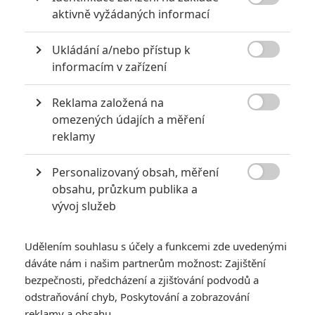

aktivně vyžádaných informací
Ukládání a/nebo přístup k

informacím v zařízení
Reklama založená na
Universal Pictures

omezených údajích a měření
reklamy
Hvězda rychlé a zběsilé ságy prozradila, kde se má další
příběh vesmírného zabijáka natáčet.
Personalizovaný obsah, měření

Jestli je série
Rychle a zběsile
pro
Vina Diesela
jednoznačně
obsahu, průzkum publika a
vývoj služeb
největším zdrojem příjmu,
Riddick
je pro něj srdcovou
záležitostí. Vesmírný zabiják se poprvé představil v roce
2000 ve snímku
Černočerná tma
. Ten se záhy stal kultovní
Udělením souhlasu s účely a funkcemi zde uvedenými
dáváte nám i našim partnerům možnost: Zajištění
záležitostí a na základě decentního úspěchu bylo schválené
bezpečnosti, předcházení a zjišťování podvodů a
velkofilmové pokračování.
Riddick: Kronika temna
z roku
odstraňování chyb, Poskytování a zobrazování
2004 však pohořel. Tehdy se ukázalo, že látka sama o sobě
reklamy a obsahu