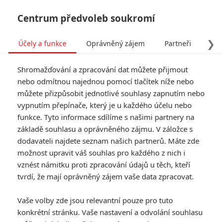
Centrum předvoleb soukromí
❯
Účely a funkce
Oprávněný zájem
Partneři
Pro
Tog
Shromažďování a zpracování dat můžete přijmout
navi
nebo odmítnou najednou pomocí tlačítek níže nebo
můžete přizpůsobit jednotlivé souhlasy zapnutím nebo
vypnutím přepínače, který je u každého účelu nebo
funkce. Tyto informace sdílíme s našimi partnery na
základě souhlasu a oprávněného zájmu. V záložce s
dodavateli najdete seznam našich partnerů. Máte zde
možnost upravit váš souhlas pro každého z nich i
vznést námitku proti zpracování údajů u těch, kteří
tvrdí, že mají oprávněný zájem vaše data zpracovat.
Vaše volby zde jsou relevantní pouze pro tuto
konkrétní stránku. Vaše nastavení a odvolání souhlasu