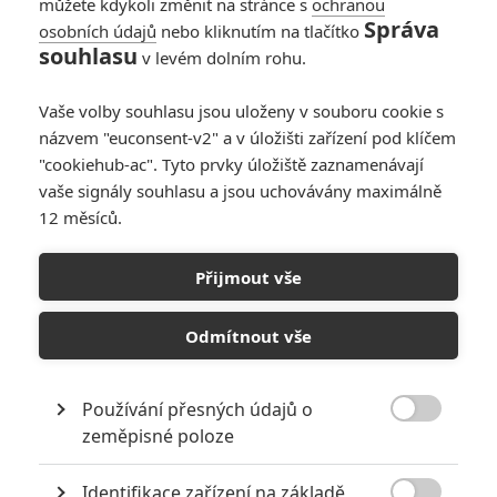
můžete kdykoli změnit na stránce s
ochranou
Správa
osobních údajů
nebo kliknutím na tlačítko
souhlasu
v levém dolním rohu.
Vaše volby souhlasu jsou uloženy v souboru cookie s
názvem "euconsent-v2" a v úložišti zařízení pod klíčem
"cookiehub-ac". Tyto prvky úložiště zaznamenávají
vaše signály souhlasu a jsou uchovávány maximálně
12 měsíců.
Riddick: Vin Diesel počítá
se 4. dílem akční sci-fi
Přijmout vše
série
Odmítnout vše
Napsal:
Petr Slavík - (Anarvin)
, 30.06.2021 06:00
Používání přesných údajů o

zeměpisné poloze
Identifikace zařízení na základě