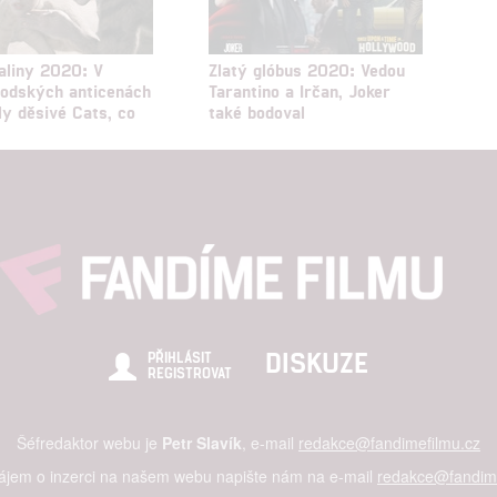
aliny 2020: V
Zlatý glóbus 2020: Vedou
odských anticenách
Tarantino a Irčan, Joker
ly děsivé Cats, co
také bodoval
DISKUZE
PŘIHLÁSIT
REGISTROVAT
Šéfredaktor webu je
Petr Slavík
, e-mail
redakce@fandimefilmu.cz
zájem o inzerci na našem webu napište nám na e-mail
redakce@fandime