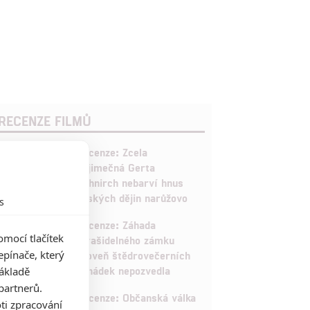
RECENZE FILMŮ
10
Recenze: Zcela
výjimečná Gerta
Schnirch nebarví hnus
českých dějin narůžovo
s
5
Recenze: Záhada
mocí tlačítek
strašidelného zámku
pínače, který
úroveň štědrovečerních
pohádek nepozvedla
základě
partnerů.
8
Recenze: Občanská válka
ti zpracování