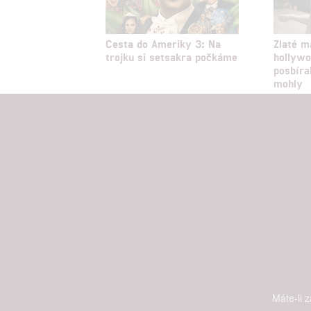
Cesta do Ameriky 3: Na
Zlaté m
trojku si setsakra počkáme
hollywo
posbíra
mohly
Máte-li 