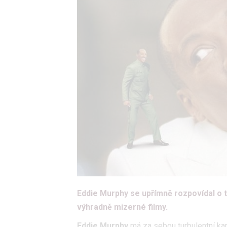
Eddie Murphy se upřímně rozpovídal o tom
výhradně mizerné filmy.
Eddie Murphy
má za sebou turbulentní kar