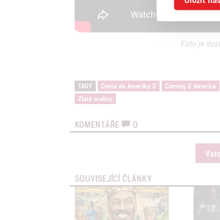
Reklam
Foto je ilu
Person
služeb
TAGY
Cesta do Ameriky 2
Coming 2 America
Udělením sou
Zlaté maliny
možnost: Zaji
Poskytování 
KOMENTÁŘE
0
Vst
SOUVISEJÍCÍ ČLÁNKY