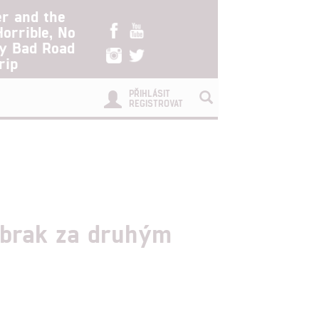
er and the
Horrible, No
ry Bad Road
rip
PŘIHLÁSIT
REGISTROVAT
 brak za druhým