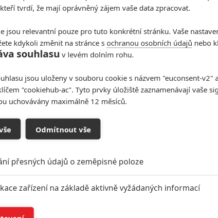
 kteří tvrdí, že mají oprávněný zájem vaše data zpracovat.
tiletí, ale také měl hodně času na rodinu a odhodlal se
růměru neponoří znovu. Obzvlášť, když už mu i ony
e jsou relevantní pouze pro tuto konkrétní stránku. Vaše nastave
upení".
ete kdykoli změnit na stránce s
ochranou osobních údajů
nebo kl
áva souhlasu
v levém dolním rohu.
uhlasu jsou uloženy v souboru cookie s názvem "euconsent-v2" a 
klíčem "cookiehub-ac". Tyto prvky úložiště zaznamenávají vaše si
sou uchovávány maximálně 12 měsíců.
vše
Odmítnout vše
ání přesných údajů o zeměpisné poloze
ikace zařízení na základě aktivně vyžádaných informací
í a/nebo přístup k informacím v zařízení
stavení