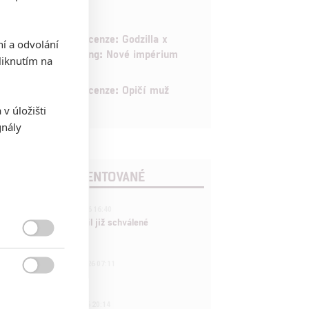
6
Recenze: Godzilla x
ní a odvolání
Kong: Nové impérium
iknutím na
8
Recenze: Opičí muž
v úložišti
gnály
POSLEDNÍ KOMENTOVANÉ
3
ČLÁNEK | 01.08.2026 16:40
Marvel nečekaně zrušil již schválené
pokračování

433
FILM | 01.08.2026 07:11
拆彈專家

1
ČLÁNEK | 30.07.2026 20:14