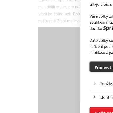
údajů u těch,
mu udělili malinu pro nejhoršího herce dese
vrátit ke stand-upu. Doufá, že se do vod p
Vaše volby zd
nešťastné Zlaté maliny přiznaly "cenu vyko
souhlasu můž
Spr
tlačítko
Vaše volby so
zařízení pod 
souhlasu a j
Přijmout 
Použív
Identif
Ukládán
Uložit na