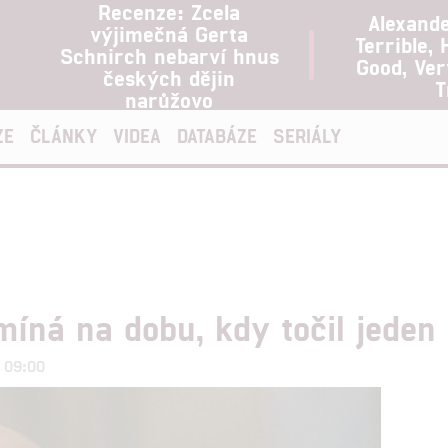
Recenze: Zcela
Alexand
výjimečná Gerta
Terrible, 
Schnirch nebarví hnus
Good, Ve
českých dějin
T
narůžovo
ZE
ČLÁNKY
VIDEA
DATABÁZE
SERIÁLY
íná na dobu, kdy točil jeden
1 09:00