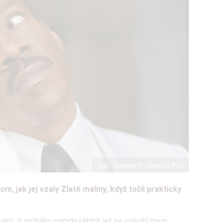
Twentieth Century Fox
, jak jej vzaly Zlaté maliny, když točil prakticky
iéru. V průběhu osmdesátých let se vyšvihl mezi