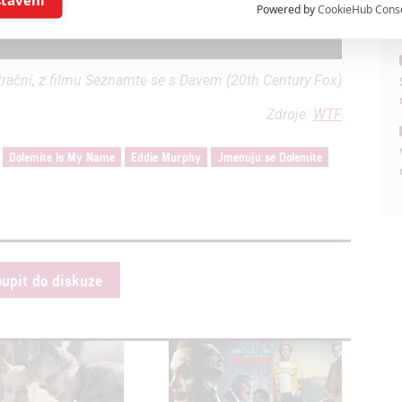
Powered by
CookieHub Cons
a založená na omezených údajích a měření reklamy
strační, z filmu Seznamte se s Davem (20th Century Fox)
alizovaný obsah, měření obsahu, průzkum publika a vývoj
Zdroje:
WTF
Dolemite Is My Name
Eddie Murphy
Jmenuju se Dolemite
hlasu s účely a funkcemi zde uvedenými dáváte nám i našim pa
štění bezpečnosti, předcházení a zjišťování podvodů a odstraňov
a zobrazování reklamy a obsahu
oupit do diskuze