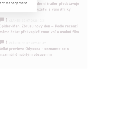
ent Management

Děti krve a kostí: Regulérní trailer představuje
akční fantasy dobrodružství s vůní Afriky

1
ČLÁNEK | 30.07.2026 12:31
Spider-Man: Zbrusu nový den – Podle recenzí
máme čekat překvapivě emotivní a osobní film

1
ČLÁNEK | 30.07.2026 03:42
Velké preview: Odyssea - seznamte se s
rtnerům
maximálně nabitým obsazením
ání chyb,