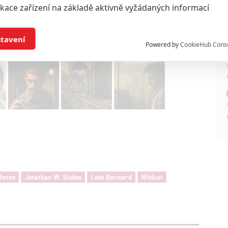
ikace zařízení na základě aktivně vyžádaných informací
Foto: Saban Films
í a/nebo přístup k informacím v zařízení
stavení
Powered by
CookieHub Cons
a založená na omezených údajích a měření reklamy
alizovaný obsah, měření obsahu, průzkum publika a vývoj
hlasu s účely a funkcemi zde uvedenými dáváte nám i našim pa
štění bezpečnosti, předcházení a zjišťování podvodů a odstraňov
a zobrazování reklamy a obsahu
Renno
Jonathan W. Stokes
Luke Benward
Wildcat