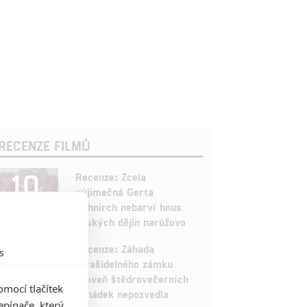
RECENZE FILMŮ
10
Recenze: Zcela
výjimečná Gerta
Schnirch nebarví hnus
českých dějin narůžovo
5
Recenze: Záhada
s
strašidelného zámku
úroveň štědrovečerních
mocí tlačítek
pohádek nepozvedla
pínače, který