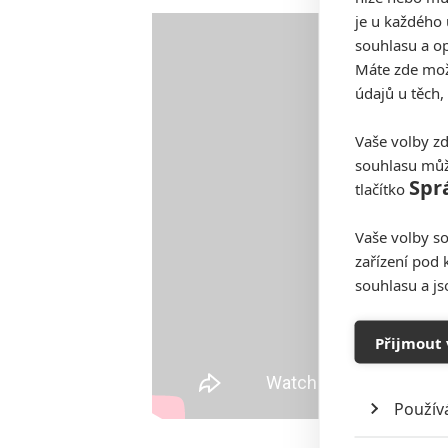
je u každého 
souhlasu a op
Máte zde možn
údajů u těch,
Vaše volby zd
souhlasu můž
Spr
tlačítko
Vaše volby so
zařízení pod 
souhlasu a j
Přijmout 
Použív