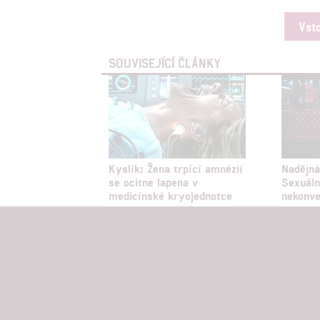
Vst
SOUVISEJÍCÍ ČLÁNKY
Kyslík: Žena trpící amnézií
Nadějná
se ocitne lapena v
Sexuáln
medicínské kryojednotce
nekonve