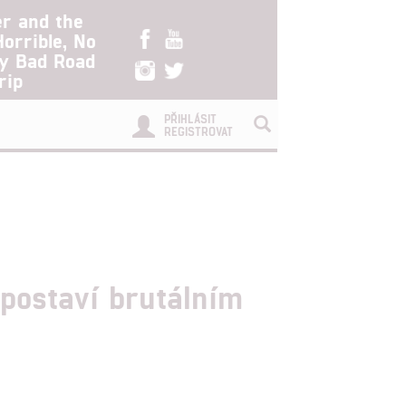
er and the
Horrible, No
ry Bad Road
rip
PŘIHLÁSIT
REGISTROVAT
postaví brutálním