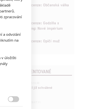
8
Recenze: Občanská válka
základě
partnerů.
ti zpracování
6
Recenze: Godzilla x
Kong: Nové impérium
ní a odvolání
8
iknutím na
Recenze: Opičí muž
v úložišti
gnály
POSLEDNÍ KOMENTOVANÉ
3
ČLÁNEK | 01.08.2026 16:40
Marvel nečekaně zrušil již schválené
pokračování
433
FILM | 01.08.2026 07:11

拆彈專家