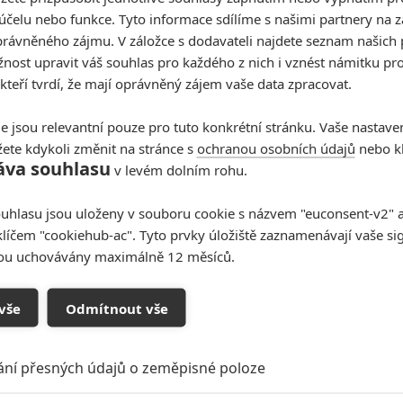
účelu nebo funkce. Tyto informace sdílíme s našimi partnery na 
rávněného zájmu. V záložce s dodavateli najdete seznam našich 
ost upravit váš souhlas pro každého z nich i vznést námitku pro
 kteří tvrdí, že mají oprávněný zájem vaše data zpracovat.
e jsou relevantní pouze pro tuto konkrétní stránku. Vaše nastave
ete kdykoli změnit na stránce s
ochranou osobních údajů
nebo kl
áva souhlasu
v levém dolním rohu.
uhlasu jsou uloženy v souboru cookie s názvem "euconsent-v2" a 
klíčem "cookiehub-ac". Tyto prvky úložiště zaznamenávají vaše si
sou uchovávány maximálně 12 měsíců.
vše
Odmítnout vše
ání přesných údajů o zeměpisné poloze
Zdroj:
Saban Films