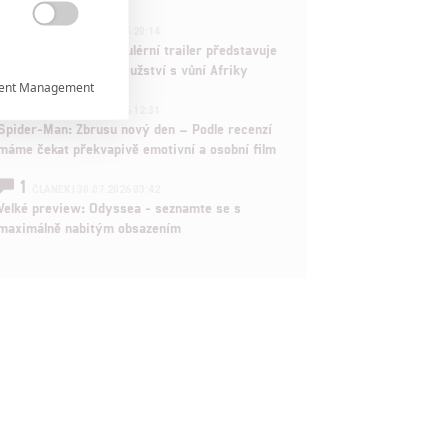
1

ČLÁNEK | 30.07.2026 20:14
Děti krve a kostí: Regulérní trailer představuje
akční fantasy dobrodružství s vůní Afriky
ent Management

1
ČLÁNEK | 30.07.2026 12:31
Spider-Man: Zbrusu nový den – Podle recenzí

máme čekat překvapivě emotivní a osobní film
1
ČLÁNEK | 30.07.2026 03:42

Velké preview: Odyssea - seznamte se s
maximálně nabitým obsazením
rtnerům
ání chyb,