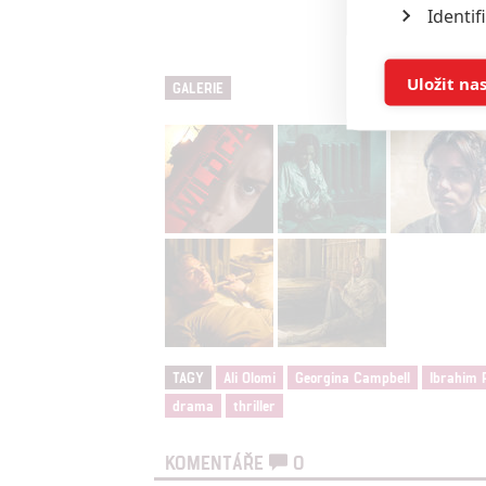
Identif
Ukládán
Uložit na
GALERIE
Reklam
Person
služeb
Udělením sou
možnost: Zaji
Poskytování 
TAGY
Ali Olomi
Georgina Campbell
Ibrahim 
drama
thriller
KOMENTÁŘE
0