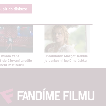
oupit do diskuze
 mladá žena:
Dreamland: Margot Robbie
í obtěžování zrodilo
je bankovní lupič na útěku
nční mstitelku