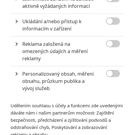

aktivně vyžádaných informací
Ukládání a/nebo přístup k

informacím v zařízení
Reklama založená na
Roland Emmerich promluvil o pokračování svého

omezených údajích a měření
megahitu.
reklamy
Roland Emmerich
o prázdninách zachrání Bílý dům ve
Personalizovaný obsah, měření
snímku
White House Down
, jen aby ho potom mohl opět

obsahu, průzkum publika a
zničit. Je to tak vážení, pokračování
Dne nezávislosti
vývoj služeb
s pracovními názvy
ID Forever Part 1
a
ID Forever Part 2
je skutečně na cestě. Projekt se bude odehrávat cca 20 let po
Udělením souhlasu s účely a funkcemi zde uvedenými
událostech prvního filmu a bude vystavěn tak, aby se
dáváte nám i našim partnerům možnost: Zajištění
v případě zájmu mohli vrátit původní herci, nicméně hlavní
bezpečnosti, předcházení a zjišťování podvodů a
odstraňování chyb, Poskytování a zobrazování
pozornost se bude soustředit na nové hrdiny. Oba filmy
reklamy a obsahu