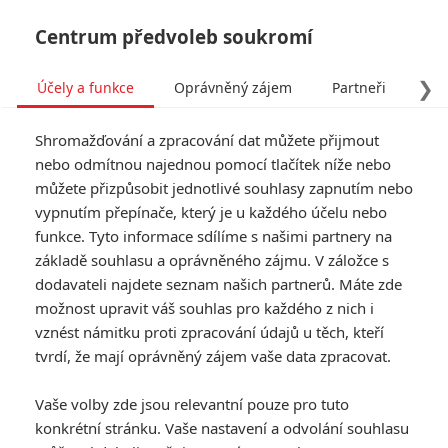
Centrum předvoleb soukromí
❯
Účely a funkce
Oprávněný zájem
Partneři
Pro
Tog
Shromažďování a zpracování dat můžete přijmout
navi
nebo odmítnou najednou pomocí tlačítek níže nebo
můžete přizpůsobit jednotlivé souhlasy zapnutím nebo
vypnutím přepínače, který je u každého účelu nebo
funkce. Tyto informace sdílíme s našimi partnery na
základě souhlasu a oprávněného zájmu. V záložce s
dodavateli najdete seznam našich partnerů. Máte zde
možnost upravit váš souhlas pro každého z nich i
vznést námitku proti zpracování údajů u těch, kteří
tvrdí, že mají oprávněný zájem vaše data zpracovat.
Vaše volby zde jsou relevantní pouze pro tuto
konkrétní stránku. Vaše nastavení a odvolání souhlasu