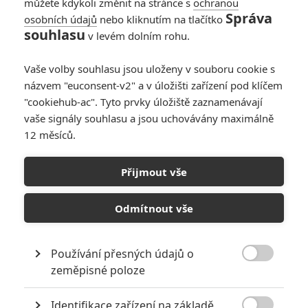
můžete kdykoli změnit na stránce s
ochranou
Správa
osobních údajů
nebo kliknutím na tlačítko
souhlasu
v levém dolním rohu.
Vaše volby souhlasu jsou uloženy v souboru cookie s
názvem "euconsent-v2" a v úložišti zařízení pod klíčem
"cookiehub-ac". Tyto prvky úložiště zaznamenávají
vaše signály souhlasu a jsou uchovávány maximálně
12 měsíců.
Den nezávislosti 2 a 3 jsou
opravdu na cestě
Přijmout vše
Napsal:
Petr Slavík - (Anarvin)
, 26.03.2013 23:18
Odmítnout vše
Používání přesných údajů o

zeměpisné poloze
Identifikace zařízení na základě